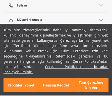
İletişim
Telefon Desteği
444 02 00
Müşteri Hizmetleri
Pazartesi - Cuma 09:00 - 18:00
E-posta
Sipariş Sorgulama
Tüm site ziyaretçilerimizi daha iyi tanımak, sitemizdeki
bilgi@underarmour.com
Hakkımızda
Bize Ulaşın
kullanıcı deneyimini kişiselleştirmek ve iyileştirmek için web
sitemizde çerezler kullanıyoruz. Çerez ayarlarınızı yönetmek
Teslimat Bilgileri
Ticari Bilgiler
için “Tercihleri Yönet” seçeneğine veya tüm çerezlerin
İşlem Rehberi
UA Sosyal Medya
Hükümler ve Koşullar
kullanımını kabul etmek için “Tüm Çerezlere İzin Ver”
İade ve Değişimler
Gizlilik Politikası
seçeneğine tıklayabilirsiniz. Sitemizdeki çerezleri ve bu
Instagram
Sıkça Sorulan Sorular
Çerez Politikası
çerezleri hangi amaçla kullandığımızı Çerez Politikası’ndan
Popüler Kategoriler
Facebook
Beden Rehberi
inceleyebilirsiniz.
Çerez Politikası'nı buradan
Kariyer
Twitter
Site Haritası
Erkek Basketbol Ayakkabısı
inceleyebilirsiniz.
+ 8 Renk
ETBİS
YouTube
Mağazalar
Çocuk Basketbol Ayakkabısı
Tüm Çerezlere
Armour Club
Erkek Eşofman
Tercihleri Yönet
Hepsini Reddet
GELINCE HABER VER
İzin Ver
Kadın Spor Sütyeni
Kadın Tayt
Erkek Tişört
Erkek Koşu Ayakkabısı
©2021 Under Armour, Inc.