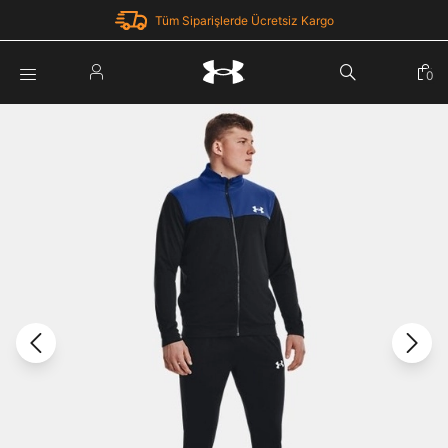
Tüm Siparişlerde Ücretsiz Kargo
Parola Yenileme
0
Giriş Yap
Parola yenileme isteği için e-posta adresinizi giriniz.
E-posta adresi
E-posta Adresi *
Şifre *
Parolayı Yenile
göster
Giriş Sayfasına Dön
Şifremi Unuttum
Zaten hesabın var mı? Giriş yap
Giriş Yap
Kayıt Ol
Under Armour'da yeni misiniz?
Üye Olmadan Devam Et