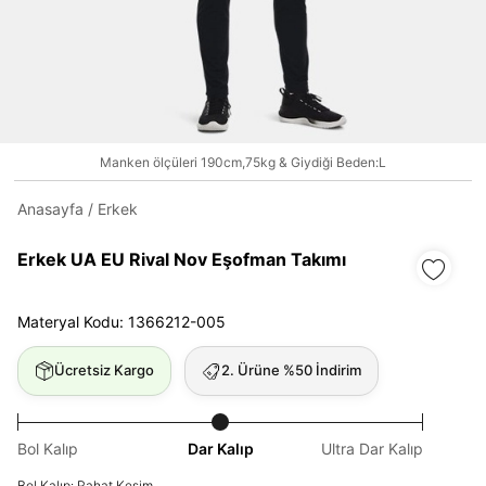
Daha hızlı ödeme.
Hızlı sipariş takibi.
Kolay iade ve değişim.
Manken ölçüleri 190cm,75kg & Giydiği Beden:L
Giriş Yap
Kayıt Ol
Anasayfa
/
Erkek
Erkek UA EU Rival Nov Eşofman Takımı
E-posta
Materyal Kodu: 1366212-005
Şifre
Ücretsiz Kargo
2. Ürüne %50 İndirim
göster
Şifremi Unuttum
Beni Hatırla
Bol Kalıp
Dar Kalıp
Ultra Dar Kalıp
Bol Kalıp: Rahat Kesim