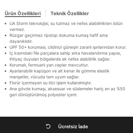
En az 8 karakter
Bir küçük harf karakter
Akbank
Axess
4
SMS Onay Kodu
SMS Onay Kodu
Bir rakam
Bir büyük harf
Beden Seçin
Ürün stoklara geldiğinde
mail adresinize
En az 1 özel karakter
Ürün Özellikleri
Teknik Özellikler
Ziraat Bankası
Ziraat Bankası
4
bildirim göndereceğiz.
Sipariş Numaranız *
Bilgilerinizi güncellemek için lütfen telefonunuza SMS
Bilgilerinizi güncellemek için lütfen telefonunuza SMS
Kapat
Kapat
UA Storm teknolojisi, su tutmaz ve nefes alabilirlikten ödün
QNB
QNB
4
ile gelen kodu girerek telefon numaranızı doğrulayın.
ile gelen kodu girerek telefon numaranızı doğrulayın.
Mağazada Bul
vermez.
Aşağıdakileri okudum ve kabul ediyorum:
AnadoluBank
World
3
Rüzgar geçirmez ripstop dokuma kumaş hafif ama
Kapat
Kişisel verileriniz
Aydınlatma Metni
,
Hüküm ve Koşullar
dayanıklıdır.
Sorgula
uyarınca işlenecektir. Kişisel verilerimin Doğuş
UPF 50+ koruması, cildinizi güneşin zararlı ışınlarından korur.
Perakende Satış Giyim ve Aksesuar Ticaret A.Ş.
İç kısımdaki file parçalara sahip arka havalandırma yapısı,
tarafından ticari elektronik ileti gönderilmesi amacıyla
GÖNDER
GÖNDER
ihtiyaç duyulan bölgelerde ek nefes alabilirlik sağlar.
işlenmesini kabul ediyorum.
Kapat
Korumalı, fermuarlı yan cepler mevcuttur.
Sms
Ayarlanabilir kapüşon ve alt kenar ile gömme elastik
manşetler, vücuda tam uyum sağlar.
E-mail
Florür içermeyen su itici işlem kullanılmıştır.
Çağrı Merkezi / Arama
Ana gövde kumaşı, aksesuar ve süslemeler hariç en az %50
Kişisel verilerimin Doğuş Perakende Satış Giyim ve
geri dönüştürülmüş polyester içerir.
Aksesuar Ticaret A.Ş. bünyesinde yer alan
markalara ait ürünlerin bana özel pazarlanması ve
Kapat
Doğuş Grubu şirketlerinde bulunan pazarlama
verilerimin kişiselleştirilmiş reklamcılık faaliyeti
amacıyla işlenmesini kabul ediyorum.
Ücretsiz İade
Kimlik, iletişim ve müşteri işlem verilerimin alınan
DOĞRU UNDER
internet sitesi altyapı hizmetlerinin sunucularının yurt