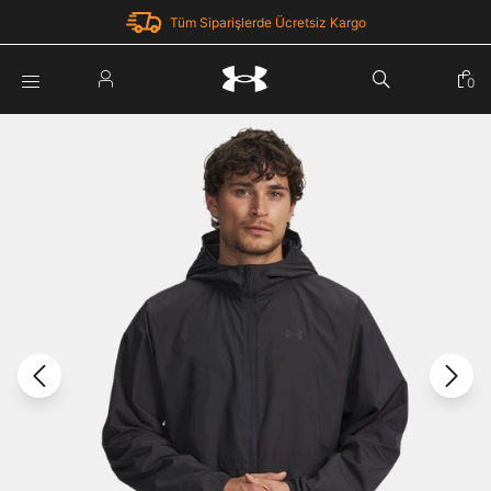
Tüm Siparişlerde Ücretsiz Kargo
Parola Yenileme
0
Giriş Yap
Parola yenileme isteği için e-posta adresinizi giriniz.
E-posta adresi
E-posta Adresi *
Şifre *
Parolayı Yenile
göster
Giriş Sayfasına Dön
Şifremi Unuttum
Zaten hesabın var mı? Giriş yap
Giriş Yap
Kayıt Ol
Under Armour'da yeni misiniz?
Üye Olmadan Devam Et