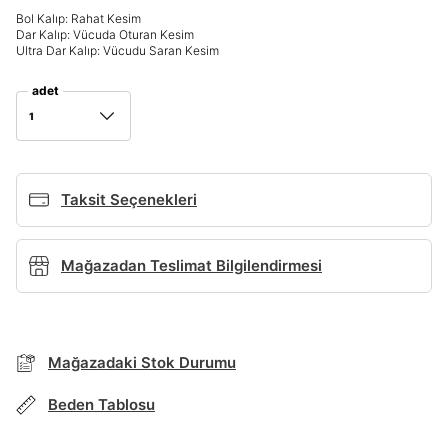
Bol Kalıp: Rahat Kesim
Giriş Yap
Dar Kalıp: Vücuda Oturan Kesim
Ad*
Ultra Dar Kalıp: Vücudu Saran Kesim
adet
1
Soyad*
Taksit Seçenekleri
Telefon Numarası*
BEDEN TABLOSU
Mağazadan Teslimat Bilgilendirmesi
E-posta Adresi*
TAKSİT SEÇENEKLERİ
Mağazada Bul
Mağazadaki Stok Durumu
Şifre*
Banka
Kart
Taksit
Siparişinizin durumu hakkında bilgi alabilmek için
göster
Term Of Use
ipsum
Beden Tablosu
sn
sn
aşağıdaki bilgileri giriniz.
Stok Bildirimi
İşbankası
Maximum
6
E-posta Adresi *