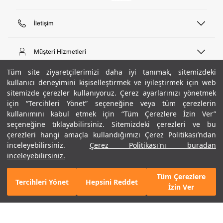
İletişim
Telefon Desteği
444 02 00
Müşteri Hizmetleri
Pazartesi - Cuma 09:00 - 18:00
E-posta
Sipariş Sorgulama
Tüm site ziyaretçilerimizi daha iyi tanımak, sitemizdeki
bilgi@underarmour.com
Hakkımızda
Bize Ulaşın
kullanıcı deneyimini kişiselleştirmek ve iyileştirmek için web
sitemizde çerezler kullanıyoruz. Çerez ayarlarınızı yönetmek
Teslimat Bilgileri
Ticari Bilgiler
için “Tercihleri Yönet” seçeneğine veya tüm çerezlerin
İşlem Rehberi
UA Sosyal Medya
Hükümler ve Koşullar
kullanımını kabul etmek için “Tüm Çerezlere İzin Ver”
İade ve Değişimler
Gizlilik Politikası
seçeneğine tıklayabilirsiniz. Sitemizdeki çerezleri ve bu
Instagram
Sıkça Sorulan Sorular
Çerez Politikası
çerezleri hangi amaçla kullandığımızı Çerez Politikası’ndan
Popüler Kategoriler
Facebook
Beden Rehberi
inceleyebilirsiniz.
Çerez Politikası'nı buradan
Kariyer
Twitter
Site Haritası
Erkek Basketbol Ayakkabısı
inceleyebilirsiniz.
+ 1 Renk
ETBİS
YouTube
Mağazalar
Çocuk Basketbol Ayakkabısı
Tüm Çerezlere
Armour Club
Erkek Eşofman
Tercihleri Yönet
Hepsini Reddet
7.490 TL
%30
SEPETE EKLE
İzin Ver
indirim
5.243 TL
Kadın Spor Sütyeni
Kadın Tayt
Erkek Tişört