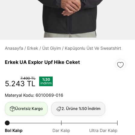
Daha hızlı ödeme.
Hızlı sipariş takibi.
Kolay iade ve değişim.
Anasayfa
/
Erkek
/
Üst Giyim
/
Kapüşonlu Üst Ve Sweatshirt
Giriş Yap
Kayıt Ol
Erkek UA Explor Upf Hike ​Ceket
E-posta
7.490 TL
%30
5.243 TL
indirim
Materyal Kodu: 6010069-016
Şifre
Ücretsiz Kargo
2. Ürüne %50 İndirim
göster
Şifremi Unuttum
Beni Hatırla
Bol Kalıp
Dar Kalıp
Ultra Dar Kalıp