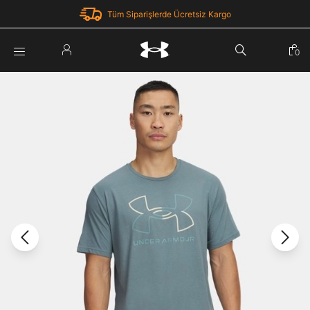
Tüm Siparişlerde Ücretsiz Kargo
Parola Yenileme
0
Giriş Yap
Parola yenileme isteği için e-posta adresinizi giriniz.
E-posta adresi
E-posta Adresi *
Şifre *
Parolayı Yenile
göster
Giriş Sayfasına Dön
Şifremi Unuttum
Zaten hesabın var mı? Giriş yap
Giriş Yap
Kayıt Ol
Under Armour'da yeni misiniz?
Üye Olmadan Devam Et