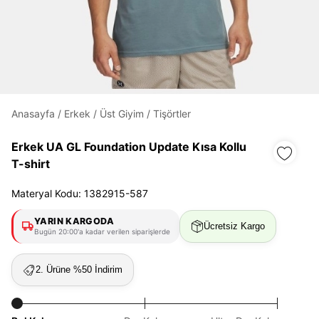
Daha hızlı ödeme.
Hızlı sipariş takibi.
Kolay iade ve değişim.
Anasayfa
/
Erkek
/
Üst Giyim
/
Tişörtler
Giriş Yap
Kayıt Ol
Erkek UA GL Foundation Update Kısa Kollu
T-shirt
E-posta
Materyal Kodu: 1382915-587
YARIN KARGODA
Ücretsiz Kargo
Şifre
Bugün 20:00'a kadar verilen siparişlerde
göster
2. Ürüne %50 İndirim
Şifremi Unuttum
Beni Hatırla