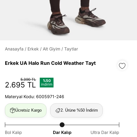
Daha hızlı ödeme.
Hızlı sipariş takibi.
Kolay iade ve değişim.
Anasayfa
/
Erkek
/
Alt Giyim
/
Taytlar
Giriş Yap
Kayıt Ol
Erkek UA Halo Run Cold Weather Tayt
E-posta
5.390 TL
%50
2.695 TL
indirim
Materyal Kodu: 6005971-246
Şifre
göster
Ücretsiz Kargo
2. Ürüne %50 İndirim
Şifremi Unuttum
Beni Hatırla
Bol Kalıp
Dar Kalıp
Ultra Dar Kalıp