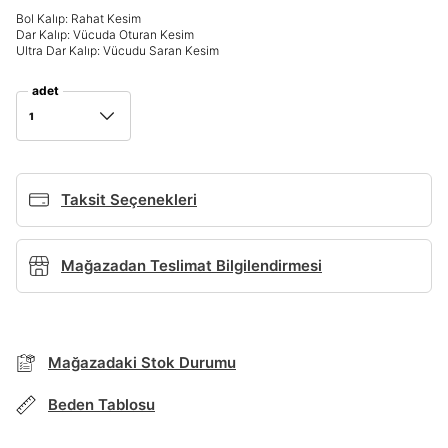
Bol Kalıp: Rahat Kesim
Giriş Yap
Dar Kalıp: Vücuda Oturan Kesim
Ad*
Ultra Dar Kalıp: Vücudu Saran Kesim
adet
1
Soyad*
Taksit Seçenekleri
Telefon Numarası*
BEDEN TABLOSU
Mağazadan Teslimat Bilgilendirmesi
E-posta Adresi*
TAKSİT SEÇENEKLERİ
Mağazada Bul
Mağazadaki Stok Durumu
Şifre*
Banka
Kart
Taksit
Siparişinizin durumu hakkında bilgi alabilmek için
göster
Term Of Use
ipsum
Beden Tablosu
sn
sn
aşağıdaki bilgileri giriniz.
Stok Bildirimi
İşbankası
Maximum
6
E-posta Adresi *