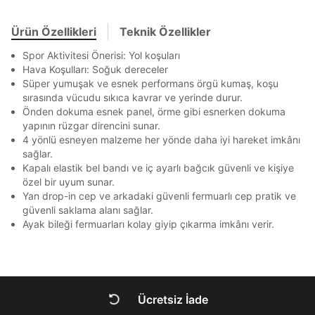
En az 8 karakter
Bir küçük harf karakter
Akbank
Axess
4
SMS Onay Kodu
SMS Onay Kodu
Bir rakam
Bir büyük harf
Beden Seçin
Ürün stoklara geldiğinde
mail adresinize
En az 1 özel karakter
Ürün Özellikleri
Teknik Özellikler
Ziraat Bankası
Ziraat Bankası
4
bildirim göndereceğiz.
Sipariş Numaranız *
Bilgilerinizi güncellemek için lütfen telefonunuza SMS
Bilgilerinizi güncellemek için lütfen telefonunuza SMS
Kapat
Kapat
Spor Aktivitesi Önerisi: Yol koşuları
QNB
QNB
4
ile gelen kodu girerek telefon numaranızı doğrulayın.
ile gelen kodu girerek telefon numaranızı doğrulayın.
Mağazada Bul
Hava Koşulları: Soğuk dereceler
Aşağıdakileri okudum ve kabul ediyorum:
AnadoluBank
World
3
Süper yumuşak ve esnek performans örgü kumaş, koşu
Kapat
Kişisel verileriniz
Aydınlatma Metni
,
Hüküm ve Koşullar
sırasında vücudu sıkıca kavrar ve yerinde durur.
Sorgula
uyarınca işlenecektir. Kişisel verilerimin Doğuş
Önden dokuma esnek panel, örme gibi esnerken dokuma
Perakende Satış Giyim ve Aksesuar Ticaret A.Ş.
yapının rüzgar direncini sunar.
tarafından ticari elektronik ileti gönderilmesi amacıyla
GÖNDER
GÖNDER
4 yönlü esneyen malzeme her yönde daha iyi hareket imkânı
işlenmesini kabul ediyorum.
Kapat
sağlar.
Sms
Kapalı elastik bel bandı ve iç ayarlı bağcık güvenli ve kişiye
özel bir uyum sunar.
E-mail
Yan drop-in cep ve arkadaki güvenli fermuarlı cep pratik ve
Çağrı Merkezi / Arama
güvenli saklama alanı sağlar.
Kişisel verilerimin Doğuş Perakende Satış Giyim ve
Ayak bileği fermuarları kolay giyip çıkarma imkânı verir.
Aksesuar Ticaret A.Ş. bünyesinde yer alan
markalara ait ürünlerin bana özel pazarlanması ve
Kapat
Doğuş Grubu şirketlerinde bulunan pazarlama
verilerimin kişiselleştirilmiş reklamcılık faaliyeti
amacıyla işlenmesini kabul ediyorum.
Ücretsiz İade
Kimlik, iletişim ve müşteri işlem verilerimin alınan
DOĞRU UNDER
internet sitesi altyapı hizmetlerinin sunucularının yurt