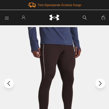
Tüm Siparişlerde Ücretsiz Kargo
Parola Yenileme
0
Giriş Yap
Parola yenileme isteği için e-posta adresinizi giriniz.
E-posta adresi
E-posta Adresi *
Şifre *
Parolayı Yenile
göster
Giriş Sayfasına Dön
Şifremi Unuttum
Zaten hesabın var mı? Giriş yap
Giriş Yap
Kayıt Ol
Under Armour'da yeni misiniz?
Üye Olmadan Devam Et