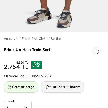
Daha hızlı ödeme.
Hızlı sipariş takibi.
Kolay iade ve değişim.
Anasayfa
/
Erkek
/
Alt Giyim
/
Şortlar
Giriş Yap
Kayıt Ol
Erkek UA Halo Train Şort
4.590 TL
E-posta
%40
2.754 TL
indirim
Materyal Kodu: 6005915-256
Şifre
Ücretsiz Kargo
2. Ürüne %50 İndirim
göster
Şifremi Unuttum
adet
Beni Hatırla
1