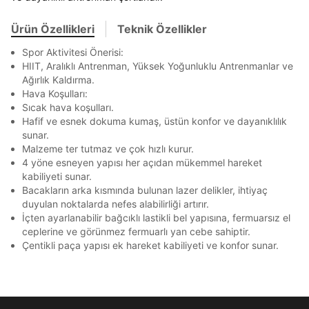
Stok Bildirimi
En az 8 karakter
Bir küçük harf karakter
E-posta Adresi *
Bir rakam
Bir büyük harf
Akbank
Axess
4
SMS Onay Kodu
SMS Onay Kodu
Ürün Özellikleri
Teknik Özellikler
En az 1 özel karakter
Beden Seçin
Ürün stoklara geldiğinde
mail adresinize
Ziraat Bankası
Ziraat Bankası
4
Spor Aktivitesi Önerisi:
bildirim göndereceğiz.
Sipariş Numaranız *
Bilgilerinizi güncellemek için lütfen telefonunuza SMS
Bilgilerinizi güncellemek için lütfen telefonunuza SMS
Kapat
Kapat
HIIT, Aralıklı Antrenman, Yüksek Yoğunluklu Antrenmanlar ve
QNB
QNB
4
ile gelen kodu girerek telefon numaranızı doğrulayın.
ile gelen kodu girerek telefon numaranızı doğrulayın.
Aşağıdakileri okudum ve kabul ediyorum:
Mağazada Bul
Ağırlık Kaldırma.
AnadoluBank
World
3
Hava Koşulları:
Kişisel verileriniz
Aydınlatma Metni
,
Hüküm ve Koşullar
Kapat
Sıcak hava koşulları.
uyarınca işlenecektir. Kişisel verilerimin Doğuş
Sorgula
Perakende Satış Giyim ve Aksesuar Ticaret A.Ş.
Hafif ve esnek dokuma kumaş, üstün konfor ve dayanıklılık
tarafından ticari elektronik ileti gönderilmesi amacıyla
sunar.
işlenmesini kabul ediyorum.
GÖNDER
GÖNDER
Malzeme ter tutmaz ve çok hızlı kurur.
4 yöne esneyen yapısı her açıdan mükemmel hareket
Kapat
Sms
kabiliyeti sunar.
E-mail
Bacakların arka kısmında bulunan lazer delikler, ihtiyaç
Çağrı Merkezi / Arama
duyulan noktalarda nefes alabilirliği artırır.
İçten ayarlanabilir bağcıklı lastikli bel yapısına, fermuarsız el
Kişisel verilerimin Doğuş Perakende Satış Giyim ve
ceplerine ve görünmez fermuarlı yan cebe sahiptir.
Aksesuar Ticaret A.Ş. bünyesinde yer alan
markalara ait ürünlerin bana özel pazarlanması ve
Çentikli paça yapısı ek hareket kabiliyeti ve konfor sunar.
Doğuş Grubu şirketlerinde bulunan pazarlama
Kapat
verilerimin kişiselleştirilmiş reklamcılık faaliyeti
amacıyla işlenmesini kabul ediyorum.
Kimlik, iletişim ve müşteri işlem verilerimin alınan