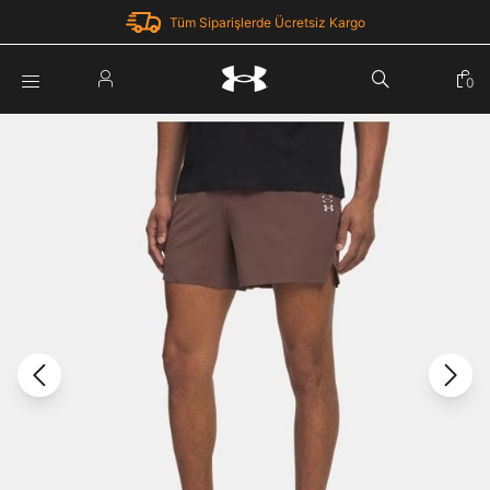
Tüm Siparişlerde Ücretsiz Kargo
Parola Yenileme
0
Giriş Yap
Parola yenileme isteği için e-posta adresinizi giriniz.
E-posta adresi
E-posta Adresi *
Şifre *
Parolayı Yenile
göster
Giriş Sayfasına Dön
Şifremi Unuttum
Zaten hesabın var mı? Giriş yap
Giriş Yap
Kayıt Ol
Under Armour'da yeni misiniz?
Üye Olmadan Devam Et