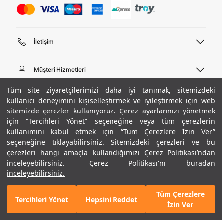
İletişim
Telefon Desteği
444 02 00
Müşteri Hizmetleri
Pazartesi - Cuma 09:00 - 18:00
E-posta
Sipariş Sorgulama
Tüm site ziyaretçilerimizi daha iyi tanımak, sitemizdeki
bilgi@underarmour.com
Hakkımızda
Bize Ulaşın
kullanıcı deneyimini kişiselleştirmek ve iyileştirmek için web
sitemizde çerezler kullanıyoruz. Çerez ayarlarınızı yönetmek
Teslimat Bilgileri
Ticari Bilgiler
için “Tercihleri Yönet” seçeneğine veya tüm çerezlerin
İşlem Rehberi
UA Sosyal Medya
Hükümler ve Koşullar
kullanımını kabul etmek için “Tüm Çerezlere İzin Ver”
İade ve Değişimler
Gizlilik Politikası
seçeneğine tıklayabilirsiniz. Sitemizdeki çerezleri ve bu
Instagram
Sıkça Sorulan Sorular
Çerez Politikası
çerezleri hangi amaçla kullandığımızı Çerez Politikası’ndan
Popüler Kategoriler
Facebook
Beden Rehberi
inceleyebilirsiniz.
Çerez Politikası'nı buradan
Kariyer
Twitter
Site Haritası
Erkek Basketbol Ayakkabısı
inceleyebilirsiniz.
+ 4 Renk
ETBİS
YouTube
Mağazalar
Çocuk Basketbol Ayakkabısı
Tüm Çerezlere
Armour Club
Erkek Eşofman
Tercihleri Yönet
Hepsini Reddet
4.590 TL
%40
SEPETE EKLE
İzin Ver
indirim
2.754 TL
Kadın Spor Sütyeni
Kadın Tayt