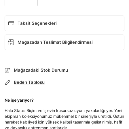
Giriş Yap
Ad*
Taksit Seçenekleri
Soyad*
Mağazadan Teslimat Bilgilendirmesi
Telefon Numarası*
Mağazadaki Stok Durumu
BEDEN TABLOSU
Beden Tablosu
E-posta Adresi*
Ne işe yarıyor?
TAKSİT SEÇENEKLERİ
Mağazada Bul
Şifre*
Halo State: Biçim ve işlevin kusursuz uyum yakaladığı yer. Yeni
ekipman koleksiyonumuz mükemmel bir sinerjiyle üretildi. Üstün
göster
Banka
Kart
Taksit
Siparişinizin durumu hakkında bilgi alabilmek için
Term Of Use
ipsum
hareket kabiliyeti için yüksek kaliteli tasarımla geliştirilmiş, hafif
sn
sn
aşağıdaki bilgileri giriniz.
ve dayanıklı antrenman şortlarıdır.
İşbankası
Maximum
6