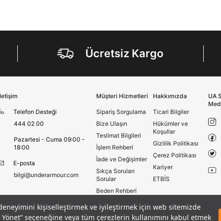
E-mail
Çağrı Merkezi / Arama
Kişisel verilerimin Doğuş Perakende Satış Giyim ve
Aksesuar Ticaret A.Ş. bünyesinde yer alan
Ücretsiz Kargo
markalara ait ürünlerin bana özel pazarlanması ve
Doğuş Grubu şirketlerinde bulunan pazarlama
verilerimin kişiselleştirilmiş reklamcılık faaliyeti
amacıyla işlenmesini kabul ediyorum.
Kimlik, iletişim ve müşteri işlem verilerimin alınan
İletişim
Müşteri Hizmetleri
Hakkımızda
UA S
internet sitesi altyapı hizmetlerinin sunucularının yurt
Med
Telefon Desteği
Sipariş Sorgulama
Ticari Bilgiler
dışında bulunması sebebiyle yurt dışında mukim
Amazon Inc. ve Google LLC. ile paylaşılmasını kabul
444 02 00
Bize Ulaşın
Hükümler ve
ediyorum.
Koşullar
Teslimat Bilgileri
Pazartesi - Cuma 09:00 -
Gizlilik Politikası
18:00
İşlem Rehberi
Üye Ol
Çerez Politikası
İade ve Değişimler
E-posta
Kariyer
Sıkça Sorulan
bilgi@underarmour.com
Sorular
ETBİS
Beden Rehberi
Site Haritası
 deneyimini kişiselleştirmek ve iyileştirmek için web sitemizde
adet
Mock Atlet
Mağazalar
eri Yönet” seçeneğine veya tüm çerezlerin kullanımını kabul etmek
SEPETE E
1