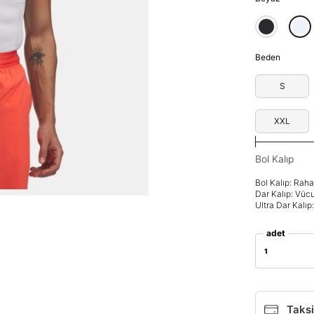
Beden
S
XXL
Bol Kalıp
Bol Kalıp: Rah
Dar Kalıp: Vüc
Ultra Dar Kalı
adet
1
Parola Yenileme
Taksi