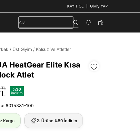
KAYIT OL
GIRIŞ YAP
0
rkek
/
Üst Giyim
/
Kolsuz Ve Atletler
UA HeatGear Elite Kısa
Mock Atlet
 TL
%30
TL
indirim
du: 6015381-100
iz Kargo
2. Ürüne %50 İndirim