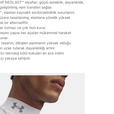
atif NEOLAST™ elyaflar; güçlü esneklik, dayanıklılık,
eliştirilmiş nem transferi sağlar.
elastan kaynaklı sürdürülebilirlik sorunlarını
zere tasarlanmış, elastana yönelik yüksek
Mağazada Bul
ı bir alternatiftir.
z.
r tutmaz ve çok hızlı kurur.
neyen yapısı her açıdan mükemmel hareket
sunar.
tasarım, dikişleri aşınmanın yüksek olduğu
 uzak tutarak dayanıklılığı artırır.
ci teknoloji kötü kokuları en aza indirir.
kçı yakaya sahiptir.