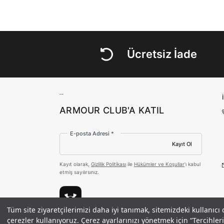
Ücretsiz İade
ARMOUR CLUB'A KATIL
E-posta Adresi *
Kayıt Ol
Kayıt olarak,
Gizlilik Politikası
ile
Hükümler ve Koşullar
'ı kabul
etmiş sayılırsınız.
Tüm site ziyaretçilerimizi daha iyi tanımak, sitemizdeki kullanıcı
Erkek UA HeatGear Elite Kısa Kollu 
çerezler kullanıyoruz. Çerez ayarlarınızı yönetmek için “Tercihl
Ödeme Yöntemleri