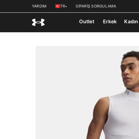
YARDIM
TR
SİPARİŞ SORGULAMA
Outlet
Erkek
Kadın