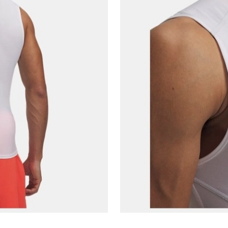
E-posta Adresi*
Şifre*
göster
En az 8 karakter
Bir küçük harf karakter
Bir rakam
Bir büyük harf
En az 1 özel karakter
Aşağıdakileri okudum ve kabul ediyorum:
Kişisel verileriniz
Aydınlatma Metni
,
Hüküm ve Koşullar
uyarınca işlenecektir. Kişisel verilerimin Doğuş
Perakende Satış Giyim ve Aksesuar Ticaret A.Ş.
tarafından ticari elektronik ileti gönderilmesi amacıyla
işlenmesini kabul ediyorum.
Sms