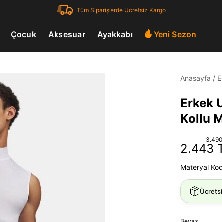
Tüm Siparişlerde Ücretsiz Kargo
Çocuk
Aksesuar
Ayakkabı
Yeni Sezon
Anasayfa
/
E
Erkek 
Kollu 
3.490
2.443 
Materyal Ko
Ücrets
Beyaz