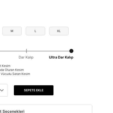
M
L
XL
Dar Kalıp
Ultra Dar Kalıp
at Kesim
uda Oturan Kesim
p: Vücudu Saran Kesim
SEPETE EKLE
t Seçenekleri