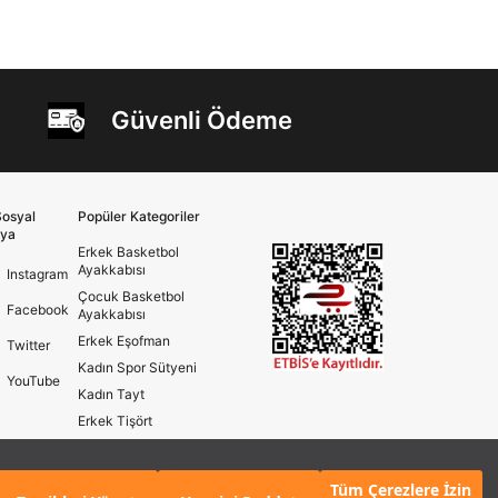
Güvenli Ödeme
osyal
Popüler Kategoriler
ya
Erkek Basketbol
Ayakkabısı
Instagram
Çocuk Basketbol
Facebook
Ayakkabısı
Erkek Eşofman
Twitter
Kadın Spor Sütyeni
YouTube
Kadın Tayt
Erkek Tişört
Erkek Koşu Ayakkabısı
Kadın Koşu Ayakkabısı
Tüm Çerezlere İzin
KLE