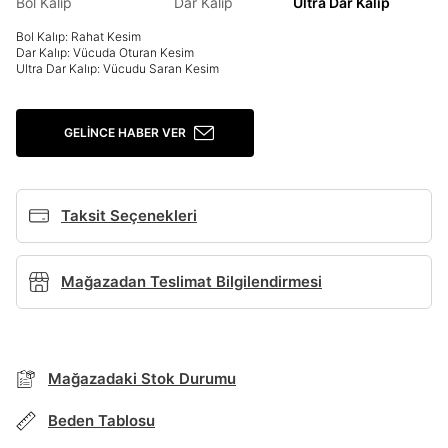
Bol Kalıp
Dar Kalıp
Ultra Dar Kalıp
Giriş Yap
Bol Kalıp: Rahat Kesim
Ad*
Dar Kalıp: Vücuda Oturan Kesim
Ultra Dar Kalıp: Vücudu Saran Kesim
GELINCE HABER VER
Soyad*
Taksit Seçenekleri
Telefon Numarası*
BEDEN TABLOSU
Mağazadan Teslimat Bilgilendirmesi
E-posta Adresi*
TAKSİT SEÇENEKLERİ
Mağazada Bul
Şifre*
Mağazadaki Stok Durumu
göster
Banka
Kart
Taksit
Siparişinizin durumu hakkında bilgi alabilmek için
Term Of Use
ipsum
sn
sn
aşağıdaki bilgileri giriniz.
Beden Tablosu
Stok Bildirimi
İşbankası
Maximum
6