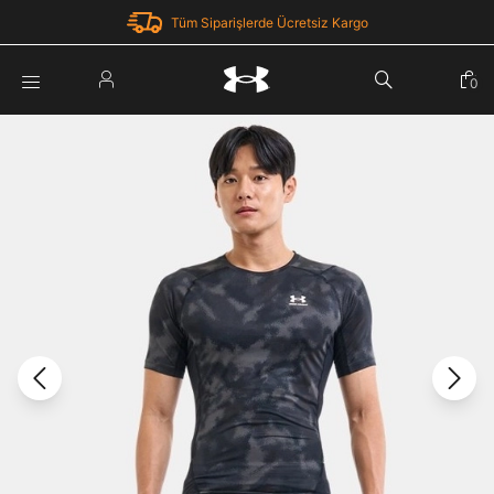
Tüm Siparişlerde Ücretsiz Kargo
Parola Yenileme
0
Giriş Yap
Parola yenileme isteği için e-posta adresinizi giriniz.
E-posta adresi
E-posta Adresi *
Şifre *
Parolayı Yenile
göster
Giriş Sayfasına Dön
Şifremi Unuttum
Zaten hesabın var mı? Giriş yap
Giriş Yap
Kayıt Ol
Under Armour'da yeni misiniz?
Üye Olmadan Devam Et