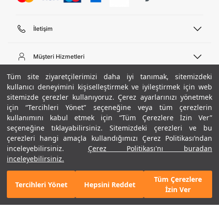
İletişim
Telefon Desteği
444 02 00
Müşteri Hizmetleri
Pazartesi - Cuma 09:00 - 18:00
E-posta
Sipariş Sorgulama
Tüm site ziyaretçilerimizi daha iyi tanımak, sitemizdeki
bilgi@underarmour.com
Hakkımızda
Bize Ulaşın
kullanıcı deneyimini kişiselleştirmek ve iyileştirmek için web
sitemizde çerezler kullanıyoruz. Çerez ayarlarınızı yönetmek
Teslimat Bilgileri
Ticari Bilgiler
için “Tercihleri Yönet” seçeneğine veya tüm çerezlerin
İşlem Rehberi
UA Sosyal Medya
Hükümler ve Koşullar
kullanımını kabul etmek için “Tüm Çerezlere İzin Ver”
İade ve Değişimler
Gizlilik Politikası
seçeneğine tıklayabilirsiniz. Sitemizdeki çerezleri ve bu
Instagram
Sıkça Sorulan Sorular
Çerez Politikası
çerezleri hangi amaçla kullandığımızı Çerez Politikası’ndan
Popüler Kategoriler
Facebook
Beden Rehberi
inceleyebilirsiniz.
Çerez Politikası'nı buradan
Kariyer
Twitter
Site Haritası
Erkek Basketbol Ayakkabısı
inceleyebilirsiniz.
+ 2 Renk
ETBİS
YouTube
Mağazalar
Çocuk Basketbol Ayakkabısı
Tüm Çerezlere
Armour Club
Erkek Eşofman
Tercihleri Yönet
Hepsini Reddet
GELINCE HABER VER
İzin Ver
Kadın Spor Sütyeni
Kadın Tayt
Erkek Tişört