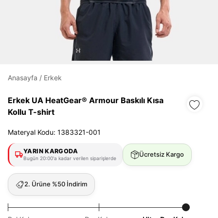
Daha hızlı ödeme.
Hızlı sipariş takibi.
Kolay iade ve değişim.
Anasayfa
/
Erkek
Giriş Yap
Kayıt Ol
Erkek UA HeatGear® Armour Baskılı Kısa
Kollu T-shirt
E-posta
Materyal Kodu: 1383321-001
YARIN KARGODA
Ücretsiz Kargo
Bugün 20:00'a kadar verilen siparişlerde
Şifre
göster
2. Ürüne %50 İndirim
Şifremi Unuttum
Beni Hatırla