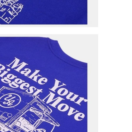
Mağazada Bul
z.