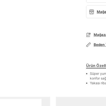
Mağaz
Mağaza
Beden 
Ürün Özelli
Parola Yenileme
Süper yum
konfor sağ
Parola yenileme isteği için e-posta adresinizi giriniz.
Yakası riba
E-posta adresi