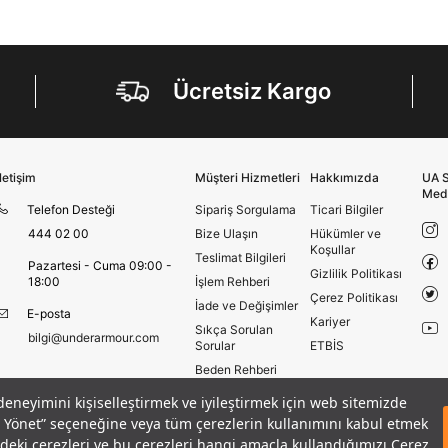
Ücretsiz Kargo
İletişim
Müşteri Hizmetleri
Hakkımızda
UA S
Med
Telefon Desteği
Sipariş Sorgulama
Ticari Bilgiler
444 02 00
Bize Ulaşın
Hükümler ve
Koşullar
Teslimat Bilgileri
Pazartesi - Cuma 09:00 -
Gizlilik Politikası
18:00
İşlem Rehberi
Çerez Politikası
İade ve Değişimler
E-posta
Kariyer
Sıkça Sorulan
bilgi@underarmour.com
Sorular
ETBİS
Beden Rehberi
Site Haritası
 deneyimini kişiselleştirmek ve iyileştirmek için web sitemizde
lus T-shirt
Mağazalar
eri Yönet” seçeneğine veya tüm çerezlerin kullanımını kabul etmek
SEPETE EKLE
Armour Club
izdeki çerezleri ve bu çerezleri hangi amaçla kullandığımızı Çerez