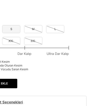
S
M
L
XXL
3XL
Dar Kalıp
Ultra Dar Kalıp
at Kesim
uda Oturan Kesim
p: Vücudu Saran Kesim
 EKLE
t Seçenekleri