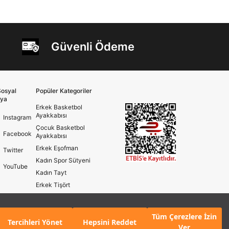
Güvenli Ödeme
osyal
Popüler Kategoriler
ya
Erkek Basketbol
Ayakkabısı
Instagram
Çocuk Basketbol
Facebook
Ayakkabısı
Erkek Eşofman
Twitter
Kadın Spor Sütyeni
YouTube
Kadın Tayt
Erkek Tişört
Erkek Koşu Ayakkabısı
Kadın Koşu Ayakkabısı
Tüm Çerezlere İzin
Tercihleri Yönet
Hepsini Reddet
Ver