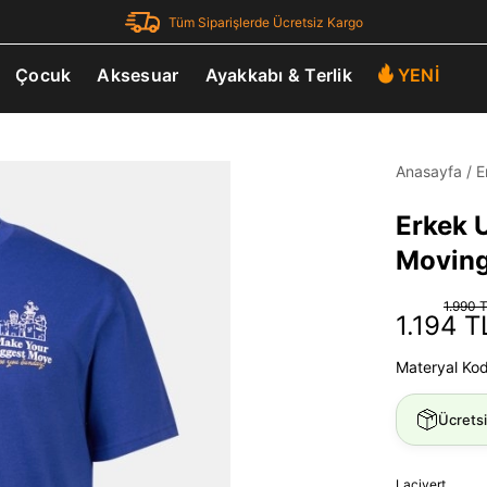
Tüm Siparişlerde Ücretsiz Kargo
Çocuk
Aksesuar
Ayakkabı & Terlik
YENİ
Anasayfa
/
E
Erkek 
Moving 
1.990 
1.194 T
Materyal Ko
Ücrets
Lacivert