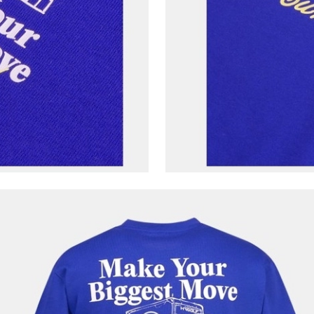
E-posta Adresi*
Şifre*
göster
En az 8 karakter
Bir küçük harf karakter
Bir rakam
Bir büyük harf
En az 1 özel karakter
Aşağıdakileri okudum ve kabul ediyorum:
Kişisel verileriniz
Aydınlatma Metni
,
Hüküm ve Koşullar
uyarınca işlenecektir. Kişisel verilerimin Doğuş
Perakende Satış Giyim ve Aksesuar Ticaret A.Ş.
tarafından ticari elektronik ileti gönderilmesi amacıyla
işlenmesini kabul ediyorum.
Sms