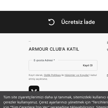
Ücretsiz İade
ARMOUR CLUB'A KATIL
E-posta Adresi *
Kayıt Ol
Kayıt olarak,
Gizlilik Politikası
ile
Hükümler ve Koşullar
'ı kabul
etmiş sayılırsınız.
Tüm site ziyaretçilerimizi daha iyi tanımak, sitemizdeki kullanıcı
Erkek UA Heavyweight Moving Day Il
çerezler kullanıyoruz. Çerez ayarlarınızı yönetmek için “Tercihl
Ödeme Yöntemleri
1.990 TL
%40
için “Tüm Çerezlere İzin Ver” seçeneğine tıklayabilirsiniz. Sitem