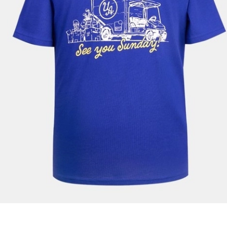
E-mail
Çağrı Merkezi / Arama
Kişisel verilerimin Doğuş Perakende Satış Giyim ve
Aksesuar Ticaret A.Ş. bünyesinde yer alan
markalara ait ürünlerin bana özel pazarlanması ve
Doğuş Grubu şirketlerinde bulunan pazarlama
verilerimin kişiselleştirilmiş reklamcılık faaliyeti
amacıyla işlenmesini kabul ediyorum.
Kimlik, iletişim ve müşteri işlem verilerimin alınan
internet sitesi altyapı hizmetlerinin sunucularının yurt
dışında bulunması sebebiyle yurt dışında mukim
Amazon Inc. ve Google LLC. ile paylaşılmasını kabul
ediyorum.
Üye Ol