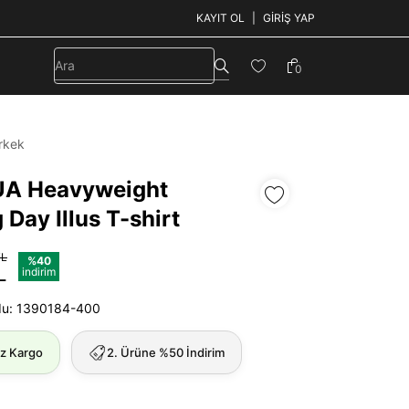
KAYIT OL
GIRIŞ YAP
0
rkek
UA Heavyweight
Day Illus T-shirt
TL
%40
L
indirim
du: 1390184-400
iz Kargo
2. Ürüne %50 İndirim