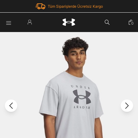
Tüm Siparişlerde Ücretsiz Kargo
Parola Yenileme
0
Giriş Yap
Parola yenileme isteği için e-posta adresinizi giriniz.
E-posta adresi
E-posta Adresi *
Şifre *
Parolayı Yenile
göster
Giriş Sayfasına Dön
Şifremi Unuttum
Zaten hesabın var mı? Giriş yap
Giriş Yap
Kayıt Ol
Under Armour'da yeni misiniz?
Üye Olmadan Devam Et