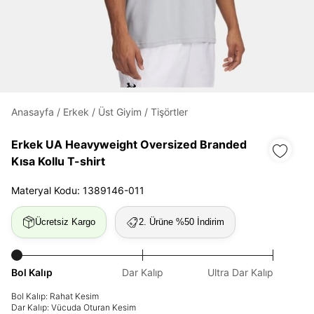
Daha hızlı ödeme.
Hızlı sipariş takibi.
Kolay iade ve değişim.
Anasayfa
/
Erkek
/
Üst Giyim
/
Tişörtler
Giriş Yap
Kayıt Ol
Erkek UA Heavyweight Oversized Branded
Kısa Kollu T-shirt
E-posta
Materyal Kodu: 1389146-011
Ücretsiz Kargo
2. Ürüne %50 İndirim
Şifre
göster
Bol Kalıp
Dar Kalıp
Ultra Dar Kalıp
Şifremi Unuttum
Beni Hatırla
Bol Kalıp: Rahat Kesim
Dar Kalıp: Vücuda Oturan Kesim