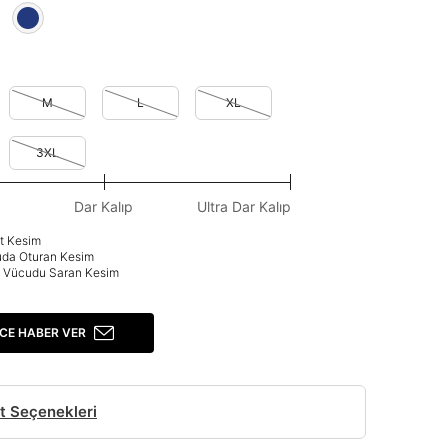
M
L
XL
3XL
Dar Kalıp
Ultra Dar Kalıp
at Kesim
uda Oturan Kesim
p: Vücudu Saran Kesim
CE HABER VER
t Seçenekleri