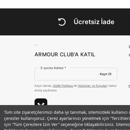
Ücretsiz İade
ARMOUR CLUB'A KATIL
E-posta Adresi *
Kayıt Ol
Kayıt olarak,
Gizlilik Politikası
ile
Hükümler ve Koşullar
'ı kabul
etmiş sayılırsınız.
Tüm site ziyaretçilerimizi daha iyi tanımak, sitemizdeki kullanıcı
Erkek UA Heavyweight Woven Label 
çerezler kullanıyoruz. Çerez ayarlarınızı yönetmek için “Tercihl
Ödeme Yöntemleri
için “Tüm Çerezlere İzin Ver” seçeneğine tıklayabilirsiniz. Sitem