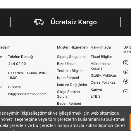
En az 1 özel karakter
Ücretsiz Kargo
Aşağıdakileri okudum ve kabul ediyorum:
Kişisel verileriniz
Aydınlatma Metni
,
Hüküm ve Koşullar
uyarınca işlenecektir. Kişisel verilerimin Doğuş
Perakende Satış Giyim ve Aksesuar Ticaret A.Ş.
tarafından ticari elektronik ileti gönderilmesi amacıyla
İletişim
Müşteri Hizmetleri
Hakkımızda
UA S
işlenmesini kabul ediyorum.
Med
Telefon Desteği
Sipariş Sorgulama
Ticari Bilgiler
Sms
444 02 00
Bize Ulaşın
Hükümler ve
E-mail
Koşullar
Teslimat Bilgileri
Pazartesi - Cuma 09:00 -
Çağrı Merkezi / Arama
Gizlilik Politikası
18:00
İşlem Rehberi
Çerez Politikası
Kişisel verilerimin Doğuş Perakende Satış Giyim ve
İade ve Değişimler
E-posta
Aksesuar Ticaret A.Ş. bünyesinde yer alan
Kariyer
Sıkça Sorulan
markalara ait ürünlerin bana özel pazarlanması ve
bilgi@underarmour.com
Sorular
ETBİS
Doğuş Grubu şirketlerinde bulunan pazarlama
Beden Rehberi
verilerimin kişiselleştirilmiş reklamcılık faaliyeti
amacıyla işlenmesini kabul ediyorum.
Site Haritası
 deneyimini kişiselleştirmek ve iyileştirmek için web sitemizde
Kimlik, iletişim ve müşteri işlem verilerimin alınan
Kısa Kollu T-Shirt
Mağazalar
eri Yönet” seçeneğine veya tüm çerezlerin kullanımını kabul etmek
GELINCE HABER VER
internet sitesi altyapı hizmetlerinin sunucularının yurt
Armour Club
izdeki çerezleri ve bu çerezleri hangi amaçla kullandığımızı Çerez
dışında bulunması sebebiyle yurt dışında mukim