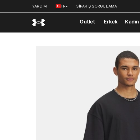
YARDIM
TR
SİPARİŞ SORGULAMA
Outlet
Erkek
Kadın