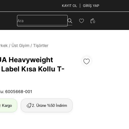
KAYIT OL
GIRIŞ YAP
0
rkek
/
Üst Giyim
/
Tişörtler
UA Heavyweight
Label Kısa Kollu T-
du: 6005668-001
z Kargo
2. Ürüne %50 İndirim