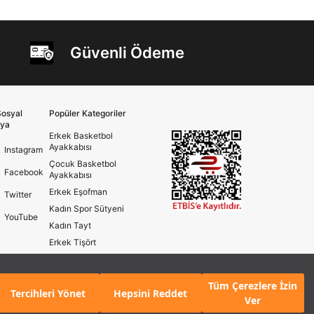
Güvenli Ödeme
osyal
Popüler Kategoriler
ya
Erkek Basketbol
Ayakkabısı
Instagram
Çocuk Basketbol
Facebook
Ayakkabısı
Erkek Eşofman
Twitter
Kadın Spor Sütyeni
YouTube
Kadın Tayt
Erkek Tişört
Erkek Koşu Ayakkabısı
Kadın Koşu Ayakkabısı
Tüm Çerezlere İzin
Tercihleri Yönet
Hepsini Reddet
Ver