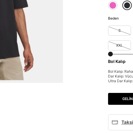
Beden
S
XXL
Bol Kalıp
Bol Kalıp: Rah
Dar Kalıp: Vüc
Parola Yenileme
Ultra Dar Kalı
Parola yenileme isteği için e-posta adresinizi giriniz.
GELIN
E-posta adresi
Taksi