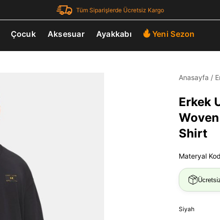
Tüm Siparişlerde Ücretsiz Kargo
Çocuk
Aksesuar
Ayakkabı
Yeni Sezon
Anasayfa
/
E
Erkek 
Woven 
Shirt
Materyal Ko
Ücretsi
Siyah