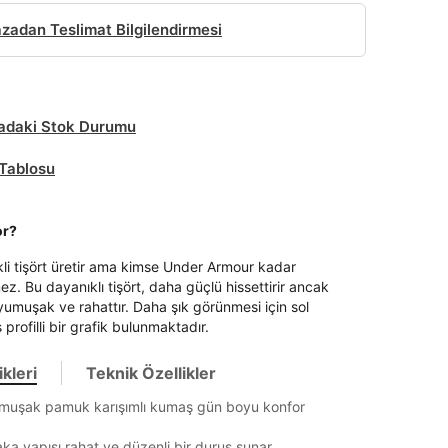
adan Teslimat Bilgilendirmesi
daki Stok Durumu
Tablosu
it
or?
kli tişört üretir ama kimse Under Armour kadar
Mağazada Bul
mez. Bu dayanıklı tişört, daha güçlü hissettirir ancak
z.
yumuşak ve rahattır. Daha şık görünmesi için sol
profilli bir grafik bulunmaktadır.
kleri
Teknik Özellikler
umuşak pamuk karışımlı kumaş gün boyu konfor
aka yapısı rahat ve düzenli bir duruş sunar.