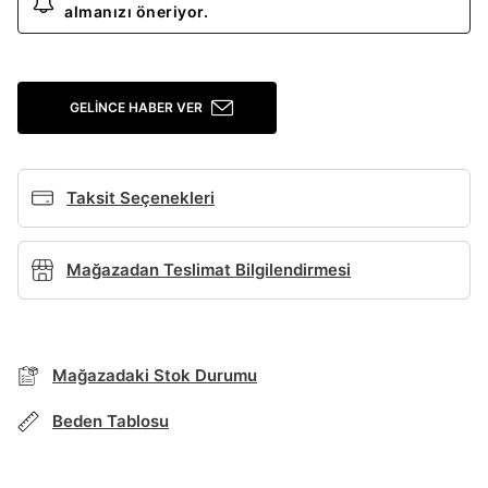
almanızı öneriyor.
Giriş Yap
Ad*
GELINCE HABER VER
Soyad*
Taksit Seçenekleri
Telefon Numarası*
Mağazadan Teslimat Bilgilendirmesi
E-posta Adresi*
BEDEN TABLOSU
Mağazadaki Stok Durumu
Beden Tablosu
TAKSİT SEÇENEKLERİ
Şifre*
göster
Mağazada Bul