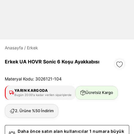
Daha hızlı ödeme.
Hızlı sipariş takibi.
Anasayfa
/
Erkek
Kolay iade ve değişim.
Erkek UA HOVR Sonic 6 Koşu Ayakkabısı
Giriş Yap
Kayıt Ol
Materyal Kodu: 3026121-104
E-posta
YARIN KARGODA
Ücretsiz Kargo
Bugün 20:00'a kadar verilen siparişlerde
Şifre
2. Ürüne %50 İndirim
göster
Şifremi Unuttum
Beni Hatırla
Daha önce satın alan kullanıcılar 1 numara büyük