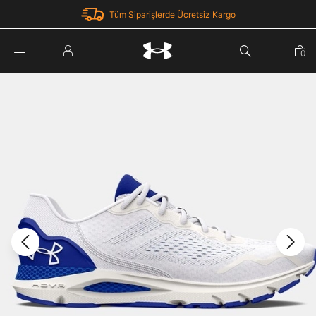
Tüm Siparişlerde Ücretsiz Kargo
Parola Yenileme
0
Giriş Yap
Parola yenileme isteği için e-posta adresinizi giriniz.
E-posta adresi
E-posta Adresi *
Şifre *
Parolayı Yenile
göster
Giriş Sayfasına Dön
Şifremi Unuttum
Zaten hesabın var mı? Giriş yap
Giriş Yap
Kayıt Ol
Under Armour'da yeni misiniz?
Üye Olmadan Devam Et