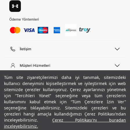
Ödeme Yöntemleri
İletişim
Telefon Desteği
444 02 00
Müşteri Hizmetleri
Pazartesi - Cuma 09:00 - 18:00
E-posta
Sipariş Sorgulama
Tüm site ziyaretçilerimizi daha iyi tanımak, sitemizdeki
bilgi@underarmour.com
Hakkımızda
Bize Ulaşın
kullanıcı deneyimini kişiselleştirmek ve iyileştirmek için web
sitemizde çerezler kullanıyoruz. Çerez ayarlarınızı yönetmek
Teslimat Bilgileri
Ticari Bilgiler
için “Tercihleri Yönet” seçeneğine veya tüm çerezlerin
İşlem Rehberi
UA Sosyal Medya
Hükümler ve Koşullar
kullanımını kabul etmek için “Tüm Çerezlere İzin Ver”
İade ve Değişimler
Gizlilik Politikası
seçeneğine tıklayabilirsiniz. Sitemizdeki çerezleri ve bu
Instagram
Sıkça Sorulan Sorular
Çerez Politikası
çerezleri hangi amaçla kullandığımızı Çerez Politikası’ndan
Popüler Kategoriler
Facebook
Beden Rehberi
inceleyebilirsiniz.
Çerez Politikası'nı buradan
Kariyer
Twitter
Site Haritası
Erkek Basketbol Ayakkabısı
inceleyebilirsiniz.
+ 14 Renk
ETBİS
YouTube