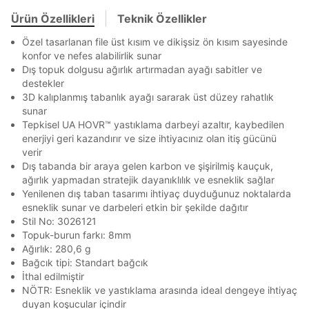
Banka
Kart
Taksit
Siparişinizin durumu hakkında bilgi alabilmek için
Term Of Use
ipsum
sn
sn
En az 8 karakter
Bir küçük harf karakter
aşağıdaki bilgileri giriniz.
Ürün Özellikleri
Teknik Özellikler
Stok Bildirimi
İşbankası
Maximum
6
Bir rakam
Bir büyük harf
E-posta Adresi *
Özel tasarlanan file üst kısım ve dikişsiz ön kısım sayesinde
En az 1 özel karakter
Akbank
Axess
4
SMS Onay Kodu
SMS Onay Kodu
konfor ve nefes alabilirlik sunar
Beden Seçin
Ürün stoklara geldiğinde
mail adresinize
Dış topuk dolgusu ağırlık artırmadan ayağı sabitler ve
Ziraat Bankası
Ziraat Bankası
4
bildirim göndereceğiz.
destekler
Sipariş Numaranız *
Bilgilerinizi güncellemek için lütfen telefonunuza SMS
Bilgilerinizi güncellemek için lütfen telefonunuza SMS
Aşağıdakileri okudum ve kabul ediyorum:
Kapat
Kapat
3D kalıplanmış tabanlık ayağı sararak üst düzey rahatlık
QNB
QNB
4
ile gelen kodu girerek telefon numaranızı doğrulayın.
ile gelen kodu girerek telefon numaranızı doğrulayın.
Kişisel verileriniz
Aydınlatma Metni
,
Hüküm ve Koşullar
Mağazada Bul
sunar
uyarınca işlenecektir. Kişisel verilerimin Doğuş
AnadoluBank
World
3
Tepkisel UA HOVR™ yastıklama darbeyi azaltır, kaybedilen
Kapat
Perakende Satış Giyim ve Aksesuar Ticaret A.Ş.
enerjiyi geri kazandırır ve size ihtiyacınız olan itiş gücünü
tarafından ticari elektronik ileti gönderilmesi amacıyla
Sorgula
verir
işlenmesini kabul ediyorum.
Dış tabanda bir araya gelen karbon ve şişirilmiş kauçuk,
Sms
GÖNDER
GÖNDER
ağırlık yapmadan stratejik dayanıklılık ve esneklik sağlar
Kapat
Yenilenen dış taban tasarımı ihtiyaç duyduğunuz noktalarda
E-mail
esneklik sunar ve darbeleri etkin bir şekilde dağıtır
Çağrı Merkezi / Arama
Stil No: 3026121
Kişisel verilerimin Doğuş Perakende Satış Giyim ve
Topuk-burun farkı: 8mm
Aksesuar Ticaret A.Ş. bünyesinde yer alan
Ağırlık: 280,6 g
markalara ait ürünlerin bana özel pazarlanması ve
Bağcık tipi: Standart bağcık
Doğuş Grubu şirketlerinde bulunan pazarlama
İthal edilmiştir
verilerimin kişiselleştirilmiş reklamcılık faaliyeti
NÖTR: Esneklik ve yastıklama arasında ideal dengeye ihtiyaç
amacıyla işlenmesini kabul ediyorum.
Kapat
duyan koşucular içindir