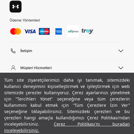
Ödeme Yöntemleri
İletişim
Telefon Desteği
444 02 00
Müşteri Hizmetleri
Pazartesi - Cuma 09:00 - 18:00
E-posta
Sipariş Sorgulama
Tüm site ziyaretçilerimizi daha iyi tanımak, sitemizdeki
bilgi@underarmour.com
Hakkımızda
Bize Ulaşın
kullanıcı deneyimini kişiselleştirmek ve iyileştirmek için web
sitemizde çerezler kullanıyoruz. Çerez ayarlarınızı yönetmek
Teslimat Bilgileri
Ticari Bilgiler
için “Tercihleri Yönet” seçeneğine veya tüm çerezlerin
İşlem Rehberi
UA Sosyal Medya
Hükümler ve Koşullar
kullanımını kabul etmek için “Tüm Çerezlere İzin Ver”
İade ve Değişimler
Gizlilik Politikası
seçeneğine tıklayabilirsiniz. Sitemizdeki çerezleri ve bu
Instagram
Sıkça Sorulan Sorular
Çerez Politikası
çerezleri hangi amaçla kullandığımızı Çerez Politikası’ndan
Popüler Kategoriler
Facebook
Beden Rehberi
inceleyebilirsiniz.
Çerez Politikası'nı buradan
Kariyer
Twitter
Site Haritası
Erkek Basketbol Ayakkabısı
inceleyebilirsiniz.
+ 8 Renk
Beden Seçimi
S
ETBİS