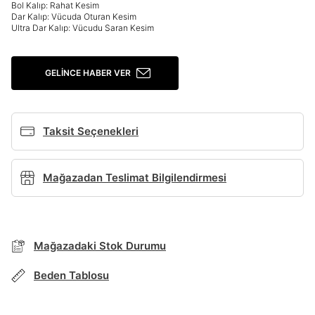
Bol Kalıp: Rahat Kesim
Dar Kalıp: Vücuda Oturan Kesim
Ultra Dar Kalıp: Vücudu Saran Kesim
Giriş Yap
Ad*
GELINCE HABER VER
Soyad*
Taksit Seçenekleri
Telefon Numarası*
Mağazadan Teslimat Bilgilendirmesi
E-posta Adresi*
Mağazadaki Stok Durumu
Beden Tablosu
TAKSİT SEÇENEKLERİ
Şifre*
göster
Mağazada Bul