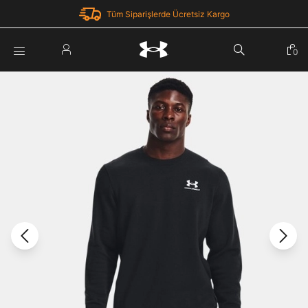
Tüm Siparişlerde Ücretsiz Kargo
Parola Yenileme
0
Giriş Yap
Parola yenileme isteği için e-posta adresinizi giriniz.
E-posta adresi
E-posta Adresi *
Şifre *
Parolayı Yenile
göster
Giriş Sayfasına Dön
Şifremi Unuttum
Zaten hesabın var mı? Giriş yap
Giriş Yap
Kayıt Ol
Under Armour'da yeni misiniz?
Üye Olmadan Devam Et