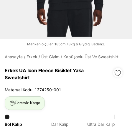
Daha hızlı ödeme.
Hızlı sipariş takibi.
Manken ölçüleri 185cm,73kg & Giydiği Beden:L
Kolay iade ve değişim.
Anasayfa
/
Erkek
/
Üst Giyim
/
Kapüşonlu Üst Ve Sweatshirt
Giriş Yap
Kayıt Ol
Erkek UA Icon Fleece Bisiklet Yaka
Sweatshirt
E-posta
Materyal Kodu: 1374250-001
Ücretsiz Kargo
Şifre
göster
Bol Kalıp
Dar Kalıp
Ultra Dar Kalıp
Şifremi Unuttum
Beni Hatırla