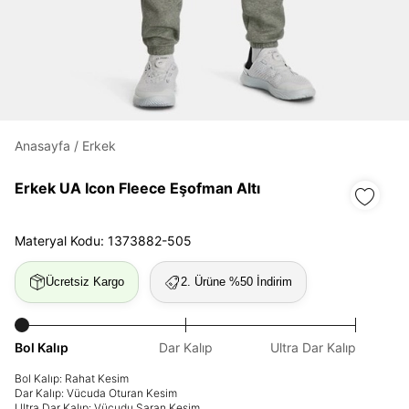
Daha hızlı ödeme.
Hızlı sipariş takibi.
Kolay iade ve değişim.
Anasayfa
/
Erkek
Giriş Yap
Kayıt Ol
Erkek UA Icon Fleece Eşofman Altı
E-posta
Materyal Kodu: 1373882-505
Ücretsiz Kargo
2. Ürüne %50 İndirim
Şifre
göster
Bol Kalıp
Dar Kalıp
Ultra Dar Kalıp
Şifremi Unuttum
Beni Hatırla
Bol Kalıp: Rahat Kesim
Dar Kalıp: Vücuda Oturan Kesim
Ultra Dar Kalıp: Vücudu Saran Kesim