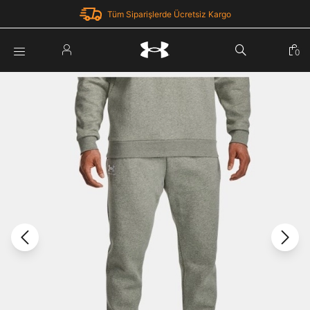
Tüm Siparişlerde Ücretsiz Kargo
Parola Yenileme
0
Giriş Yap
Parola yenileme isteği için e-posta adresinizi giriniz.
E-posta adresi
E-posta Adresi *
Şifre *
Parolayı Yenile
göster
Giriş Sayfasına Dön
Şifremi Unuttum
Zaten hesabın var mı? Giriş yap
Giriş Yap
Kayıt Ol
Under Armour'da yeni misiniz?
Üye Olmadan Devam Et