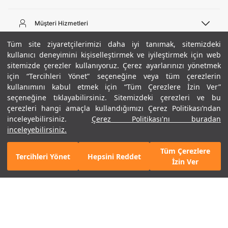
Telefon Desteği
444 02 00
Müşteri Hizmetleri
Pazartesi - Cuma 09:00 - 18:00
E-posta
Sipariş Sorgulama
Tüm site ziyaretçilerimizi daha iyi tanımak, sitemizdeki
bilgi@underarmour.com
Hakkımızda
Bize Ulaşın
kullanıcı deneyimini kişiselleştirmek ve iyileştirmek için web
sitemizde çerezler kullanıyoruz. Çerez ayarlarınızı yönetmek
Teslimat Bilgileri
Ticari Bilgiler
için “Tercihleri Yönet” seçeneğine veya tüm çerezlerin
İşlem Rehberi
UA Sosyal Medya
Hükümler ve Koşullar
kullanımını kabul etmek için “Tüm Çerezlere İzin Ver”
İade ve Değişimler
Gizlilik Politikası
seçeneğine tıklayabilirsiniz. Sitemizdeki çerezleri ve bu
Instagram
Sıkça Sorulan Sorular
Çerez Politikası
çerezleri hangi amaçla kullandığımızı Çerez Politikası’ndan
Popüler Kategoriler
Facebook
Beden Rehberi
inceleyebilirsiniz.
Çerez Politikası'nı buradan
Kariyer
Twitter
Site Haritası
Erkek Basketbol Ayakkabısı
inceleyebilirsiniz.
+ 7 Renk
ETBİS
YouTube
Mağazalar
Çocuk Basketbol Ayakkabısı
Tüm Çerezlere
Armour Club
Erkek Eşofman
Tercihleri Yönet
Hepsini Reddet
GELINCE HABER VER
İzin Ver
Kadın Spor Sütyeni
Kadın Tayt
Erkek Tişört
Erkek Koşu Ayakkabısı
©2021 Under Armour, Inc.
Kadın Koşu Ayakkabısı
Gizlilik Politikası
/
Çerez Politikası
/
Hüküm ve Koşullar
Çerezleri Yönet