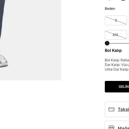
Beden
S
XXL
Bol Kalıp
Bol Kalıp: Rah
Dar Kalıp: Vüc
Ultra Dar Kalı
GELIN
Taksi
Mağaz