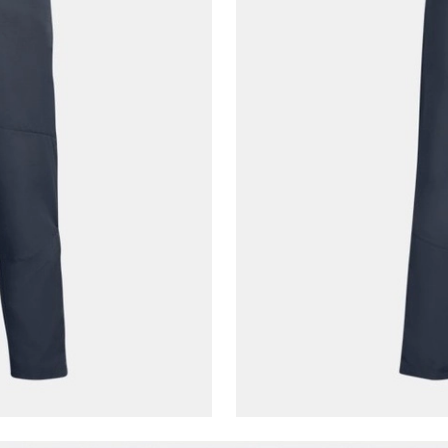
Çağrı Merkezi / Arama
Kişisel verilerimin Doğuş Perakende Satış Giyim ve
Aksesuar Ticaret A.Ş. bünyesinde yer alan
markalara ait ürünlerin bana özel pazarlanması ve
Doğuş Grubu şirketlerinde bulunan pazarlama
verilerimin kişiselleştirilmiş reklamcılık faaliyeti
amacıyla işlenmesini kabul ediyorum.
Kimlik, iletişim ve müşteri işlem verilerimin alınan
internet sitesi altyapı hizmetlerinin sunucularının yurt
dışında bulunması sebebiyle yurt dışında mukim
Amazon Inc. ve Google LLC. ile paylaşılmasını kabul
ediyorum.
Üye Ol