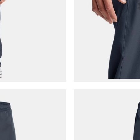
E-posta Adresi*
Şifre*
göster
En az 8 karakter
Bir küçük harf karakter
Bir rakam
Bir büyük harf
En az 1 özel karakter
Aşağıdakileri okudum ve kabul ediyorum:
Kişisel verileriniz
Aydınlatma Metni
,
Hüküm ve Koşullar
uyarınca işlenecektir. Kişisel verilerimin Doğuş
Perakende Satış Giyim ve Aksesuar Ticaret A.Ş.
tarafından ticari elektronik ileti gönderilmesi amacıyla
işlenmesini kabul ediyorum.
Sms
E-mail