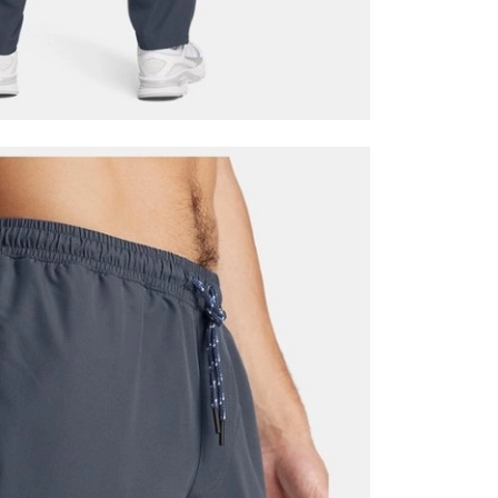
Mağazada Bul
z.