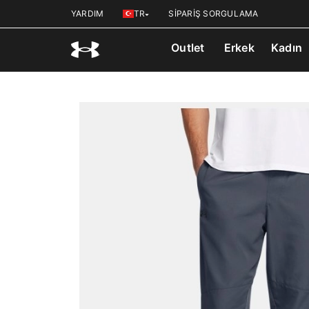
YARDIM
TR
SİPARİŞ SORGULAMA
Outlet
Erkek
Kadın