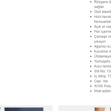
Rüzgara da
sağlar
Gizli elast
Hızlı hava
fermuarlıdı
Açık el ce
Flor içerm
Parola Yenileme
Çamaşır ma
yıkayın
Ağartıcı k
Parola yenileme isteği için e-posta adresinizi giriniz.
Kurutma m
Ütülemeyi
E-posta adresi
Yumuşatıc
Kuru temi
Stil No: 
İç dikiş: 7
Cep: Var
Parolayı Yenile
%100 Poly
İthal edilmi
Giriş Sayfasına Dön
Zaten hesabın var mı? Giriş yap