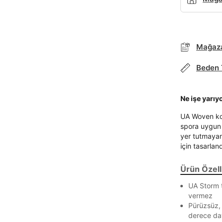
Mağaza
Beden 
Ne işe yarıy
UA Woven kol
spora uygun 
yer tutmayan
için tasarland
Ürün Özelli
UA Storm t
vermez
Pürüzsüz, 
derece day