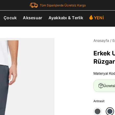
Tüm Siparişlerde Ücretsiz Kargo
Çocuk
Aksesuar
Ayakkabı & Terlik
YENİ
Anasayfa
/
E
Erkek 
Rüzgar
Materyal Ko
Ücrets
Antrasit