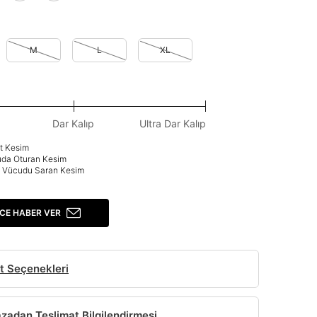
M
L
XL
Dar Kalıp
Ultra Dar Kalıp
at Kesim
uda Oturan Kesim
p: Vücudu Saran Kesim
CE HABER VER
t Seçenekleri
adan Teslimat Bilgilendirmesi