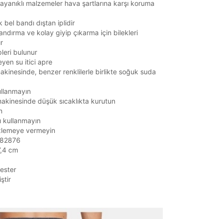
yanıklı malzemeler hava şartlarına karşı koruma
ik bel bandı dıştan iplidir
landırma ve kolay giyip çıkarma için bilekleri
r
pleri bulunur
eyen su itici apre
kinesinde, benzer renklilerle birlikte soğuk suda
ullanmayın
akinesinde düşük sıcaklıkta kurutun
n
ı kullanmayın
zlemeye vermeyin
1382876
7,4 cm
ester
ştir