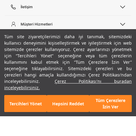
İletişim
Telefon Desteği
444 02 00
Müşteri Hizmetleri
Pazartesi - Cuma 09:00 - 18:00
E-posta
Sipariş Sorgulama
Tüm site ziyaretçilerimizi daha iyi tanımak, sitemizdeki
bilgi@underarmour.com
Hakkımızda
Bize Ulaşın
kullanıcı deneyimini kişiselleştirmek ve iyileştirmek için web
sitemizde çerezler kullanıyoruz. Çerez ayarlarınızı yönetmek
Teslimat Bilgileri
Ticari Bilgiler
için “Tercihleri Yönet” seçeneğine veya tüm çerezlerin
İşlem Rehberi
UA Sosyal Medya
Hükümler ve Koşullar
kullanımını kabul etmek için “Tüm Çerezlere İzin Ver”
İade ve Değişimler
Gizlilik Politikası
seçeneğine tıklayabilirsiniz. Sitemizdeki çerezleri ve bu
Instagram
Sıkça Sorulan Sorular
Çerez Politikası
çerezleri hangi amaçla kullandığımızı Çerez Politikası’ndan
Popüler Kategoriler
Facebook
Beden Rehberi
inceleyebilirsiniz.
Çerez Politikası'nı buradan
Kariyer
Twitter
Site Haritası
Erkek Basketbol Ayakkabısı
inceleyebilirsiniz.
+ 1 Renk
ETBİS
YouTube
Mağazalar
Çocuk Basketbol Ayakkabısı
Tüm Çerezlere
Armour Club
Erkek Eşofman
Tercihleri Yönet
Hepsini Reddet
6.490 TL
%40
SEPETE EKLE
İzin Ver
indirim
3.894 TL
Kadın Spor Sütyeni
Kadın Tayt
Erkek Tişört
Erkek Koşu Ayakkabısı
©2021 Under Armour, Inc.