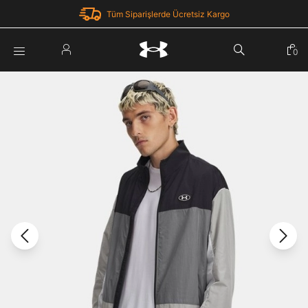
Tüm Siparişlerde Ücretsiz Kargo
Parola Yenileme
0
Giriş Yap
Parola yenileme isteği için e-posta adresinizi giriniz.
E-posta adresi
E-posta Adresi *
Şifre *
Parolayı Yenile
göster
Giriş Sayfasına Dön
Şifremi Unuttum
Zaten hesabın var mı? Giriş yap
Giriş Yap
Kayıt Ol
Under Armour'da yeni misiniz?
Üye Olmadan Devam Et