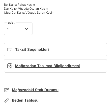
Giriş Yap
Bol Kalıp: Rahat Kesim
Dar Kalıp: Vücuda Oturan Kesim
Ad*
Ultra Dar Kalıp: Vücudu Saran Kesim
adet
1
Soyad*
Taksit Seçenekleri
Telefon Numarası*
BEDEN TABLOSU
Mağazadan Teslimat Bilgilendirmesi
E-posta Adresi*
TAKSİT SEÇENEKLERİ
Mağazada Bul
Mağazadaki Stok Durumu
Şifre*
Banka
Kart
Taksit
Siparişinizin durumu hakkında bilgi alabilmek için
Term Of Use
ipsum
göster
sn
sn
aşağıdaki bilgileri giriniz.
Beden Tablosu
Stok Bildirimi
İşbankası
Maximum
6
E-posta Adresi *
En az 8 karakter
Bir küçük harf karakter