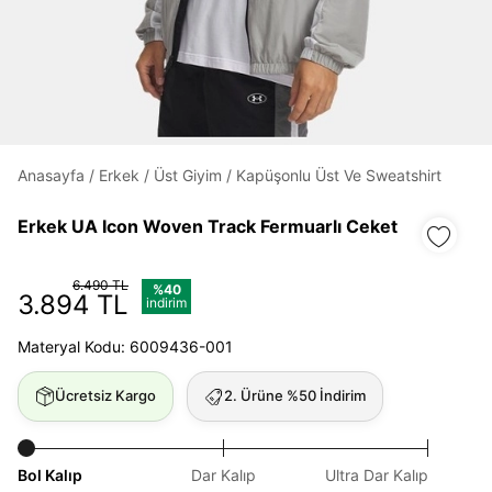
Daha hızlı ödeme.
Hızlı sipariş takibi.
Kolay iade ve değişim.
Anasayfa
/
Erkek
/
Üst Giyim
/
Kapüşonlu Üst Ve Sweatshirt
Giriş Yap
Kayıt Ol
Erkek UA Icon Woven Track Fermuarlı Ceket
E-posta
6.490 TL
%40
3.894 TL
indirim
Materyal Kodu: 6009436-001
Şifre
göster
Ücretsiz Kargo
2. Ürüne %50 İndirim
Şifremi Unuttum
Beni Hatırla
Bol Kalıp
Dar Kalıp
Ultra Dar Kalıp