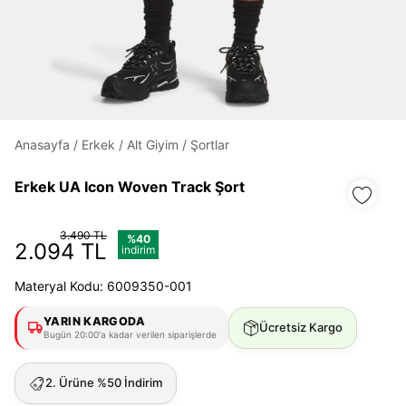
Daha hızlı ödeme.
Hızlı sipariş takibi.
Kolay iade ve değişim.
Anasayfa
/
Erkek
/
Alt Giyim
/
Şortlar
Giriş Yap
Kayıt Ol
Erkek UA Icon Woven Track Şort
3.490 TL
%40
E-posta
2.094 TL
indirim
Materyal Kodu: 6009350-001
Şifre
YARIN KARGODA
Ücretsiz Kargo
göster
Bugün 20:00'a kadar verilen siparişlerde
Şifremi Unuttum
2. Ürüne %50 İndirim
Beni Hatırla