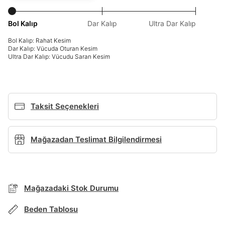
Giriş Yap
Bol Kalıp
Dar Kalıp
Ultra Dar Kalıp
Ad*
Bol Kalıp: Rahat Kesim
Dar Kalıp: Vücuda Oturan Kesim
Ultra Dar Kalıp: Vücudu Saran Kesim
Soyad*
Taksit Seçenekleri
Telefon Numarası*
Mağazadan Teslimat Bilgilendirmesi
BEDEN TABLOSU
E-posta Adresi*
TAKSİT SEÇENEKLERİ
Mağazadaki Stok Durumu
Mağazada Bul
Şifre*
göster
Beden Tablosu
Banka
Kart
Taksit
Siparişinizin durumu hakkında bilgi alabilmek için
Term Of Use
ipsum
sn
sn
aşağıdaki bilgileri giriniz.