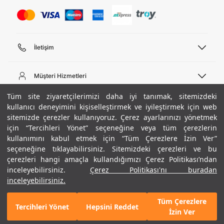
İletişim
Telefon Desteği
444 02 00
Müşteri Hizmetleri
Pazartesi - Cuma 09:00 - 18:00
E-posta
Sipariş Sorgulama
Tüm site ziyaretçilerimizi daha iyi tanımak, sitemizdeki
bilgi@underarmour.com
Hakkımızda
Bize Ulaşın
kullanıcı deneyimini kişiselleştirmek ve iyileştirmek için web
sitemizde çerezler kullanıyoruz. Çerez ayarlarınızı yönetmek
Teslimat Bilgileri
Ticari Bilgiler
için “Tercihleri Yönet” seçeneğine veya tüm çerezlerin
İşlem Rehberi
UA Sosyal Medya
Hükümler ve Koşullar
kullanımını kabul etmek için “Tüm Çerezlere İzin Ver”
İade ve Değişimler
Gizlilik Politikası
seçeneğine tıklayabilirsiniz. Sitemizdeki çerezleri ve bu
Instagram
Sıkça Sorulan Sorular
Çerez Politikası
çerezleri hangi amaçla kullandığımızı Çerez Politikası’ndan
Popüler Kategoriler
Facebook
Beden Rehberi
inceleyebilirsiniz.
Çerez Politikası'nı buradan
Kariyer
Twitter
Site Haritası
Erkek Basketbol Ayakkabısı
inceleyebilirsiniz.
+ 1 Renk
ETBİS
YouTube
Mağazalar
Çocuk Basketbol Ayakkabısı
Tüm Çerezlere
Armour Club
Erkek Eşofman
Tercihleri Yönet
Hepsini Reddet
3.490 TL
%40
SEPETE EKLE
İzin Ver
indirim
2.094 TL
Kadın Spor Sütyeni