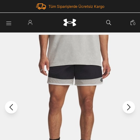
Tüm Siparişlerde Ücretsiz Kargo
Parola Yenileme
0
Giriş Yap
Parola yenileme isteği için e-posta adresinizi giriniz.
E-posta adresi
E-posta Adresi *
Şifre *
Parolayı Yenile
göster
Giriş Sayfasına Dön
Şifremi Unuttum
Zaten hesabın var mı? Giriş yap
Giriş Yap
Kayıt Ol
Under Armour'da yeni misiniz?
Üye Olmadan Devam Et