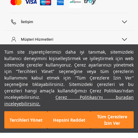
İletişim
Telefon Desteği
444 02 00
Müşteri Hizmetleri
Pazartesi - Cuma 09:00 - 18:00
E-posta
Sipariş Sorgulama
Tüm site ziyaretçilerimizi daha iyi tanımak, sitemizdeki
bilgi@underarmour.com
Hakkımızda
Bize Ulaşın
kullanıcı deneyimini kişiselleştirmek ve iyileştirmek için web
sitemizde çerezler kullanıyoruz. Çerez ayarlarınızı yönetmek
Teslimat Bilgileri
Ticari Bilgiler
için “Tercihleri Yönet” seçeneğine veya tüm çerezlerin
İşlem Rehberi
UA Sosyal Medya
Hükümler ve Koşullar
kullanımını kabul etmek için “Tüm Çerezlere İzin Ver”
İade ve Değişimler
Gizlilik Politikası
seçeneğine tıklayabilirsiniz. Sitemizdeki çerezleri ve bu
Instagram
Sıkça Sorulan Sorular
Çerez Politikası
çerezleri hangi amaçla kullandığımızı Çerez Politikası’ndan
Popüler Kategoriler
Facebook
Beden Rehberi
inceleyebilirsiniz.
Çerez Politikası'nı buradan
Kariyer
Twitter
Site Haritası
/ Siyah
Erkek Basketbol Ayakkabısı
inceleyebilirsiniz.
Beden Seçimi
XL
ETBİS
+ 5 Renk
YouTube
Mağazalar
Çocuk Basketbol Ayakkabısı
Tüm Çerezlere
Armour Club
Erkek Eşofman
Tercihleri Yönet
Hepsini Reddet
4.790 TL
%30
SEPETE EKLE
İzin Ver
indirim
3.353 TL
Kadın Spor Sütyeni
Kadın Tayt