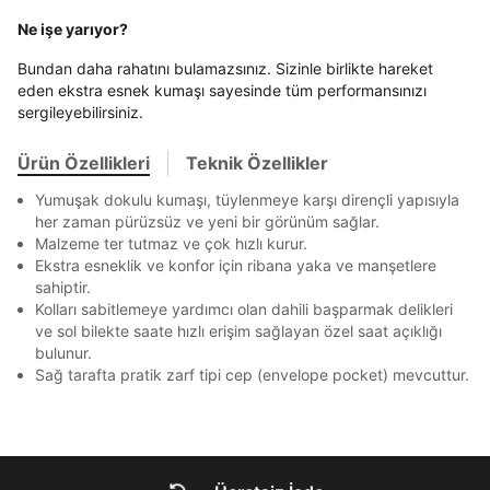
En az 8 karakter
Bir küçük harf karakter
E-posta Adresi *
Ne işe yarıyor?
Akbank
Axess
4
Bir rakam
Bir büyük harf
SMS Onay Kodu
SMS Onay Kodu
Beden Seçin
En az 1 özel karakter
Ürün stoklara geldiğinde
mail adresinize
Ziraat Bankası
Ziraat Bankası
4
Bundan daha rahatını bulamazsınız. Sizinle birlikte hareket
Kapat
bildirim göndereceğiz.
Sipariş Numaranız *
Bilgilerinizi güncellemek için lütfen telefonunuza SMS
Bilgilerinizi güncellemek için lütfen telefonunuza SMS
eden ekstra esnek kumaşı sayesinde tüm performansınızı
Kapat
Kapat
QNB
QNB
4
ile gelen kodu girerek telefon numaranızı doğrulayın.
ile gelen kodu girerek telefon numaranızı doğrulayın.
sergileyebilirsiniz.
Mağazada Bul
Aşağıdakileri okudum ve kabul ediyorum:
AnadoluBank
World
3
Kapat
Kişisel verileriniz
Aydınlatma Metni
,
Hüküm ve Koşullar
Ürün Özellikleri
Teknik Özellikler
uyarınca işlenecektir. Kişisel verilerimin Doğuş
Sorgula
Perakende Satış Giyim ve Aksesuar Ticaret A.Ş.
Yumuşak dokulu kumaşı, tüylenmeye karşı dirençli yapısıyla
tarafından ticari elektronik ileti gönderilmesi amacıyla
her zaman pürüzsüz ve yeni bir görünüm sağlar.
GÖNDER
GÖNDER
işlenmesini kabul ediyorum.
Malzeme ter tutmaz ve çok hızlı kurur.
Kapat
Sms
Ekstra esneklik ve konfor için ribana yaka ve manşetlere
sahiptir.
E-mail
Kolları sabitlemeye yardımcı olan dahili başparmak delikleri
Çağrı Merkezi / Arama
ve sol bilekte saate hızlı erişim sağlayan özel saat açıklığı
Kişisel verilerimin Doğuş Perakende Satış Giyim ve
bulunur.
Aksesuar Ticaret A.Ş. bünyesinde yer alan
Sağ tarafta pratik zarf tipi cep (envelope pocket) mevcuttur.
markalara ait ürünlerin bana özel pazarlanması ve
Doğuş Grubu şirketlerinde bulunan pazarlama
verilerimin kişiselleştirilmiş reklamcılık faaliyeti
amacıyla işlenmesini kabul ediyorum.
Kimlik, iletişim ve müşteri işlem verilerimin alınan