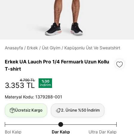
Daha hızlı ödeme.
Hızlı sipariş takibi.
Kolay iade ve değişim.
Anasayfa
/
Erkek
/
Üst Giyim
/
Kapüşonlu Üst Ve Sweatshirt
Giriş Yap
Kayıt Ol
Erkek UA Lauch Pro 1/4 Fermuarlı Uzun Kollu
T-shirt
E-posta
4.790 TL
%30
3.353 TL
indirim
Materyal Kodu: 1379288-001
Şifre
göster
Ücretsiz Kargo
2. Ürüne %50 İndirim
Şifremi Unuttum
Beni Hatırla
Bol Kalıp
Dar Kalıp
Ultra Dar Kalıp