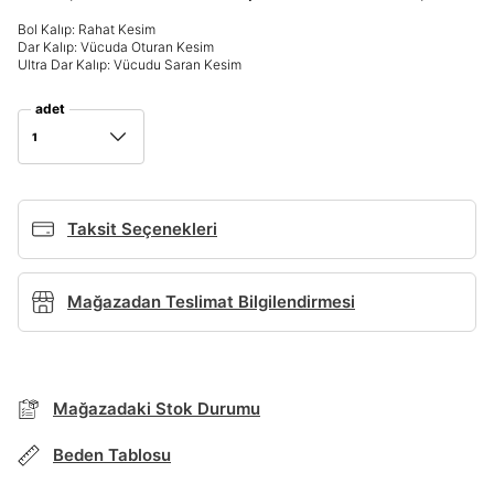
Giriş Yap
Bol Kalıp: Rahat Kesim
Dar Kalıp: Vücuda Oturan Kesim
Ad*
Ultra Dar Kalıp: Vücudu Saran Kesim
adet
1
Soyad*
Taksit Seçenekleri
Telefon Numarası*
Mağazadan Teslimat Bilgilendirmesi
E-posta Adresi*
TAKSİT SEÇENEKLERİ
Mağazada Bul
Mağazadaki Stok Durumu
Şifre*
göster
Banka
Kart
Taksit
Siparişinizin durumu hakkında bilgi alabilmek için
Beden Tablosu
Term Of Use
ipsum
sn
sn
BEDEN TABLOSU
aşağıdaki bilgileri giriniz.
Stok Bildirimi
İşbankası
Maximum
6