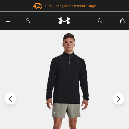
Tüm Siparişlerde Ücretsiz Kargo
Parola Yenileme
0
Giriş Yap
Parola yenileme isteği için e-posta adresinizi giriniz.
E-posta adresi
E-posta Adresi *
Şifre *
Parolayı Yenile
göster
Giriş Sayfasına Dön
Şifremi Unuttum
Zaten hesabın var mı? Giriş yap
Giriş Yap
Kayıt Ol
Under Armour'da yeni misiniz?
Üye Olmadan Devam Et