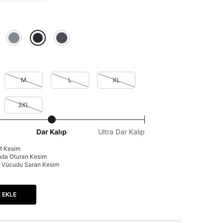
M
L
XL
3XL
Dar Kalıp
Ultra Dar Kalıp
at Kesim
uda Oturan Kesim
p: Vücudu Saran Kesim
 EKLE