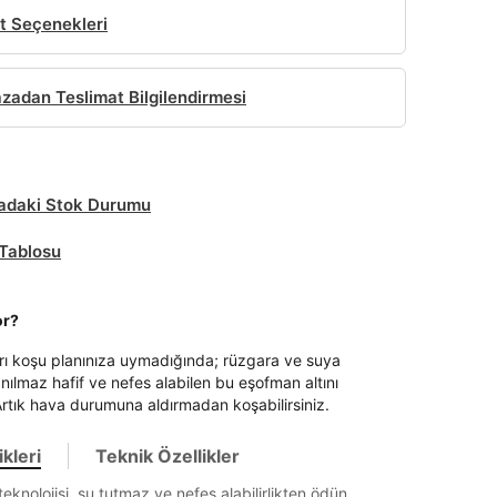
t Seçenekleri
adan Teslimat Bilgilendirmesi
daki Stok Durumu
Tablosu
or?
rı koşu planınıza uymadığında; rüzgara ve suya
anılmaz hafif ve nefes alabilen bu eşofman altını
Artık hava durumuna aldırmadan koşabilirsiniz.
kleri
Teknik Özellikler
eknolojisi, su tutmaz ve nefes alabilirlikten ödün