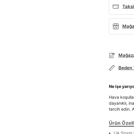
Taksi
Mağaz
Mağaza
Beden 
Ne işe yarıy
Hava koşulla
dayanıklı, in
tercih edin. 
Ürün Özelli
UA Storm t