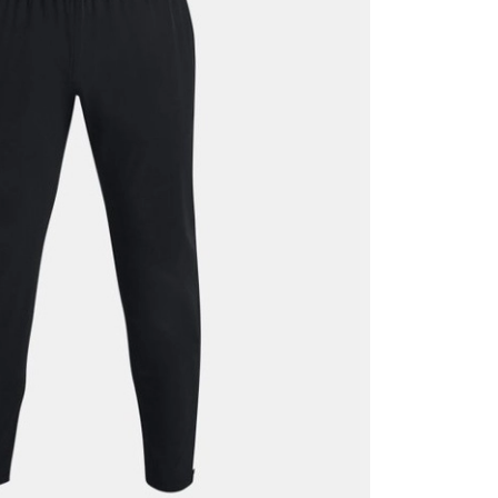
Mağazada Bul
z.