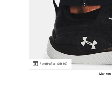
Fotoğrafları Gör (9)
Manken ö