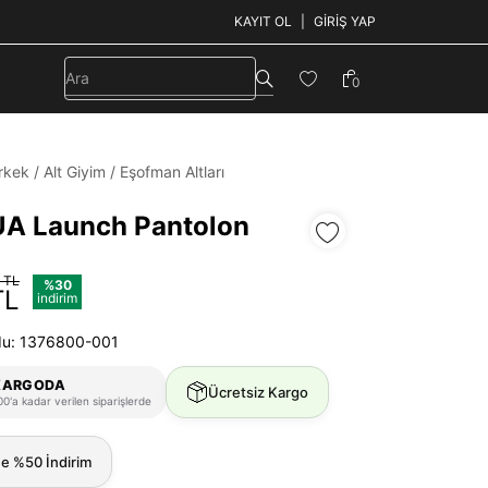
KAYIT OL
GIRIŞ YAP
0
rkek
/
Alt Giyim
/
Eşofman Altları
UA Launch Pantolon
 TL
%30
TL
indirim
du: 1376800-001
KARGODA
Ücretsiz Kargo
0'a kadar verilen siparişlerde
ne %50 İndirim