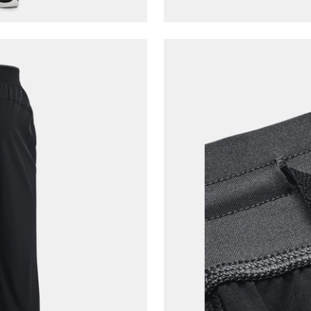
E-posta Adresi*
Şifre*
göster
En az 8 karakter
Bir küçük harf karakter
Bir rakam
Bir büyük harf
En az 1 özel karakter
Aşağıdakileri okudum ve kabul ediyorum:
Kişisel verileriniz
Aydınlatma Metni
,
Hüküm ve Koşullar
uyarınca işlenecektir. Kişisel verilerimin Doğuş
Perakende Satış Giyim ve Aksesuar Ticaret A.Ş.
tarafından ticari elektronik ileti gönderilmesi amacıyla
işlenmesini kabul ediyorum.
Sms
E-mail