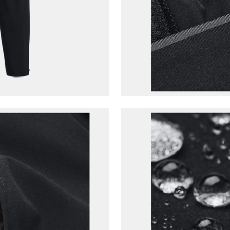
Çağrı Merkezi / Arama
Kişisel verilerimin Doğuş Perakende Satış Giyim ve
Aksesuar Ticaret A.Ş. bünyesinde yer alan
markalara ait ürünlerin bana özel pazarlanması ve
Doğuş Grubu şirketlerinde bulunan pazarlama
verilerimin kişiselleştirilmiş reklamcılık faaliyeti
amacıyla işlenmesini kabul ediyorum.
Kimlik, iletişim ve müşteri işlem verilerimin alınan
internet sitesi altyapı hizmetlerinin sunucularının yurt
dışında bulunması sebebiyle yurt dışında mukim
Amazon Inc. ve Google LLC. ile paylaşılmasını kabul
ediyorum.
Üye Ol