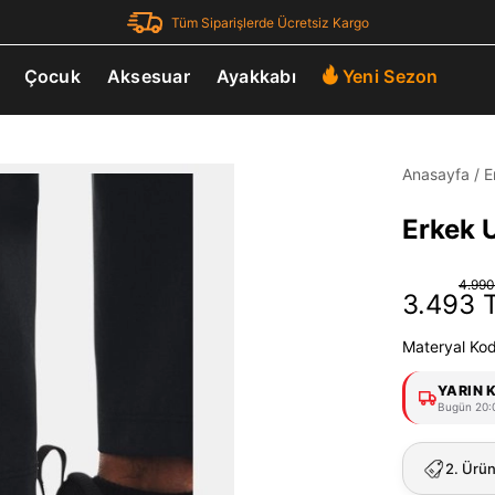
Tüm Siparişlerde Ücretsiz Kargo
Çocuk
Aksesuar
Ayakkabı
Yeni Sezon
Anasayfa
/
E
Erkek 
4.990
3.493 
Materyal Ko
YARIN 
Bugün 20:0
2. Ürü