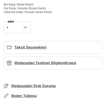
Bol Kalıp: Rahat Kesim
Giriş Yap
Dar Kalıp: Vücuda Oturan Kesim
Ad*
Ultra Dar Kalıp: Vücudu Saran Kesim
adet
1
Soyad*
Taksit Seçenekleri
Telefon Numarası*
BEDEN TABLOSU
Mağazadan Teslimat Bilgilendirmesi
E-posta Adresi*
TAKSİT SEÇENEKLERİ
Mağazada Bul
Mağazadaki Stok Durumu
Şifre*
Banka
Kart
Taksit
Siparişinizin durumu hakkında bilgi alabilmek için
göster
Term Of Use
ipsum
Beden Tablosu
sn
sn
aşağıdaki bilgileri giriniz.
Stok Bildirimi
İşbankası
Maximum
6
E-posta Adresi *