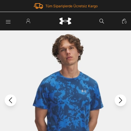
Tüm Siparişlerde Ücretsiz Kargo
Parola Yenileme
0
Giriş Yap
Parola yenileme isteği için e-posta adresinizi giriniz.
E-posta adresi
E-posta Adresi *
Şifre *
Parolayı Yenile
göster
Giriş Sayfasına Dön
Şifremi Unuttum
Zaten hesabın var mı? Giriş yap
Giriş Yap
Kayıt Ol
Under Armour'da yeni misiniz?
Üye Olmadan Devam Et