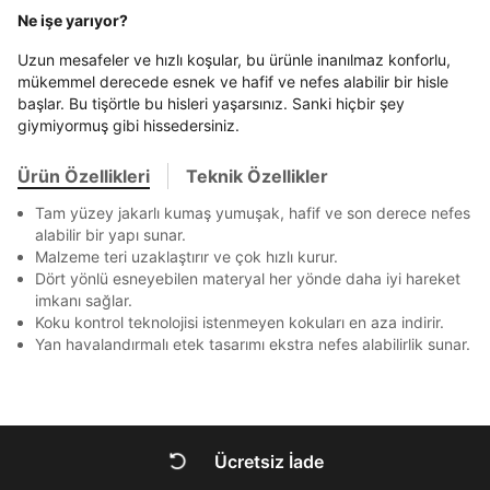
En az 8 karakter
Bir küçük harf karakter
Akbank
Axess
4
SMS Onay Kodu
SMS Onay Kodu
Ne işe yarıyor?
Bir rakam
Bir büyük harf
Beden Seçin
Ürün stoklara geldiğinde
mail adresinize
En az 1 özel karakter
Ziraat Bankası
Ziraat Bankası
4
Uzun mesafeler ve hızlı koşular, bu ürünle inanılmaz konforlu,
bildirim göndereceğiz.
Sipariş Numaranız *
Bilgilerinizi güncellemek için lütfen telefonunuza SMS
Bilgilerinizi güncellemek için lütfen telefonunuza SMS
Kapat
Kapat
mükemmel derecede esnek ve hafif ve nefes alabilir bir hisle
QNB
QNB
4
ile gelen kodu girerek telefon numaranızı doğrulayın.
ile gelen kodu girerek telefon numaranızı doğrulayın.
Mağazada Bul
başlar. Bu tişörtle bu hisleri yaşarsınız. Sanki hiçbir şey
Aşağıdakileri okudum ve kabul ediyorum:
AnadoluBank
World
3
giymiyormuş gibi hissedersiniz.
Kapat
Kişisel verileriniz
Aydınlatma Metni
,
Hüküm ve Koşullar
Sorgula
uyarınca işlenecektir. Kişisel verilerimin Doğuş
Ürün Özellikleri
Teknik Özellikler
Perakende Satış Giyim ve Aksesuar Ticaret A.Ş.
tarafından ticari elektronik ileti gönderilmesi amacıyla
GÖNDER
GÖNDER
Tam yüzey jakarlı kumaş yumuşak, hafif ve son derece nefes
işlenmesini kabul ediyorum.
alabilir bir yapı sunar.
Kapat
Malzeme teri uzaklaştırır ve çok hızlı kurur.
Sms
Dört yönlü esneyebilen materyal her yönde daha iyi hareket
E-mail
imkanı sağlar.
Çağrı Merkezi / Arama
Koku kontrol teknolojisi istenmeyen kokuları en aza indirir.
Kişisel verilerimin Doğuş Perakende Satış Giyim ve
Yan havalandırmalı etek tasarımı ekstra nefes alabilirlik sunar.
Aksesuar Ticaret A.Ş. bünyesinde yer alan
markalara ait ürünlerin bana özel pazarlanması ve
Kapat
Doğuş Grubu şirketlerinde bulunan pazarlama
verilerimin kişiselleştirilmiş reklamcılık faaliyeti
amacıyla işlenmesini kabul ediyorum.
Ücretsiz İade
Kimlik, iletişim ve müşteri işlem verilerimin alınan
DOĞRU UNDER
internet sitesi altyapı hizmetlerinin sunucularının yurt