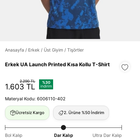
Daha hızlı ödeme.
Hızlı sipariş takibi.
Kolay iade ve değişim.
Anasayfa
/
Erkek
/
Üst Giyim
/
Tişörtler
Giriş Yap
Kayıt Ol
Erkek UA Launch Printed Kısa Kollu T-Shirt
E-posta
2.290 TL
%30
1.603 TL
indirim
Materyal Kodu: 6006110-402
Şifre
göster
Ücretsiz Kargo
2. Ürüne %50 İndirim
Şifremi Unuttum
Beni Hatırla
Bol Kalıp
Dar Kalıp
Ultra Dar Kalıp