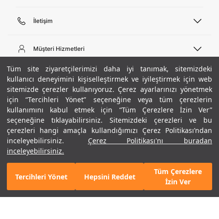
İletişim
Telefon Desteği
444 02 00
Müşteri Hizmetleri
Pazartesi - Cuma 09:00 - 18:00
E-posta
Sipariş Sorgulama
Tüm site ziyaretçilerimizi daha iyi tanımak, sitemizdeki
bilgi@underarmour.com
Hakkımızda
Bize Ulaşın
kullanıcı deneyimini kişiselleştirmek ve iyileştirmek için web
sitemizde çerezler kullanıyoruz. Çerez ayarlarınızı yönetmek
Teslimat Bilgileri
Ticari Bilgiler
için “Tercihleri Yönet” seçeneğine veya tüm çerezlerin
İşlem Rehberi
UA Sosyal Medya
Hükümler ve Koşullar
kullanımını kabul etmek için “Tüm Çerezlere İzin Ver”
İade ve Değişimler
Gizlilik Politikası
seçeneğine tıklayabilirsiniz. Sitemizdeki çerezleri ve bu
Instagram
Sıkça Sorulan Sorular
Çerez Politikası
çerezleri hangi amaçla kullandığımızı Çerez Politikası’ndan
Popüler Kategoriler
Facebook
Beden Rehberi
inceleyebilirsiniz.
Çerez Politikası'nı buradan
Kariyer
Twitter
Site Haritası
Erkek Basketbol Ayakkabısı
inceleyebilirsiniz.
+ 2 Renk
ETBİS
YouTube
Mağazalar
Çocuk Basketbol Ayakkabısı
Tüm Çerezlere
Armour Club
Erkek Eşofman
Tercihleri Yönet
Hepsini Reddet
2.290 TL
%30
SEPETE EKLE
İzin Ver
indirim
1.603 TL
Kadın Spor Sütyeni
Kadın Tayt
Erkek Tişört