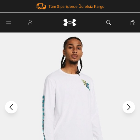
Tüm Siparişlerde Ücretsiz Kargo
Parola Yenileme
0
Giriş Yap
Parola yenileme isteği için e-posta adresinizi giriniz.
E-posta adresi
E-posta Adresi *
Şifre *
Parolayı Yenile
göster
Giriş Sayfasına Dön
Şifremi Unuttum
Zaten hesabın var mı? Giriş yap
Giriş Yap
Kayıt Ol
Under Armour'da yeni misiniz?
Üye Olmadan Devam Et