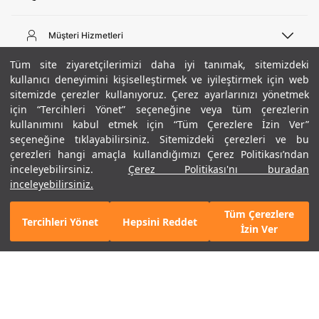
Telefon Desteği
444 02 00
Müşteri Hizmetleri
Pazartesi - Cuma 09:00 - 18:00
E-posta
Sipariş Sorgulama
Tüm site ziyaretçilerimizi daha iyi tanımak, sitemizdeki
bilgi@underarmour.com
Hakkımızda
Bize Ulaşın
kullanıcı deneyimini kişiselleştirmek ve iyileştirmek için web
sitemizde çerezler kullanıyoruz. Çerez ayarlarınızı yönetmek
Teslimat Bilgileri
Ticari Bilgiler
için “Tercihleri Yönet” seçeneğine veya tüm çerezlerin
İşlem Rehberi
UA Sosyal Medya
Hükümler ve Koşullar
kullanımını kabul etmek için “Tüm Çerezlere İzin Ver”
İade ve Değişimler
Gizlilik Politikası
seçeneğine tıklayabilirsiniz. Sitemizdeki çerezleri ve bu
Instagram
Sıkça Sorulan Sorular
Çerez Politikası
çerezleri hangi amaçla kullandığımızı Çerez Politikası’ndan
Popüler Kategoriler
Facebook
Beden Rehberi
inceleyebilirsiniz.
Çerez Politikası'nı buradan
Kariyer
Twitter
Site Haritası
Erkek Basketbol Ayakkabısı
inceleyebilirsiniz.
+ 1 Renk
ETBİS
YouTube
Mağazalar
Çocuk Basketbol Ayakkabısı
Tüm Çerezlere
Armour Club
Erkek Eşofman
Tercihleri Yönet
Hepsini Reddet
2.990 TL
%50
SEPETE EKLE
İzin Ver
indirim
1.495 TL
Kadın Spor Sütyeni
Kadın Tayt
Erkek Tişört
Erkek Koşu Ayakkabısı
©2021 Under Armour, Inc.
Kadın Koşu Ayakkabısı
Gizlilik Politikası
/
Çerez Politikası
/
Hüküm ve Koşullar
Çerezleri Yönet