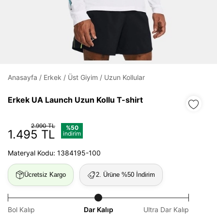
Daha hızlı ödeme.
Hızlı sipariş takibi.
Kolay iade ve değişim.
Anasayfa
/
Erkek
/
Üst Giyim
/
Uzun Kollular
Giriş Yap
Kayıt Ol
Erkek UA Launch Uzun Kollu T-shirt
E-posta
2.990 TL
%50
1.495 TL
indirim
Materyal Kodu: 1384195-100
Şifre
göster
Ücretsiz Kargo
2. Ürüne %50 İndirim
Şifremi Unuttum
Beni Hatırla
Bol Kalıp
Dar Kalıp
Ultra Dar Kalıp