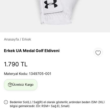
Daha hızlı ödeme.
Hızlı sipariş takibi.
Kolay iade ve değişim.
Anasayfa
/
Erkek
Giriş Yap
Kayıt Ol
Erkek UA Medal Golf Eldiveni
E-posta
1.790 TL
Materyal Kodu: 1349705-001
Şifre
göster
Ücretsiz Kargo
Şifremi Unuttum
Beni Hatırla
Bedenler Sol(L) / Sağ(R) el olarak gösterilir, ardından beden (SM-2XL)
bilgisi gelmektedir. (Ör: RSM= Sağ El, Small)
Giriş Yap