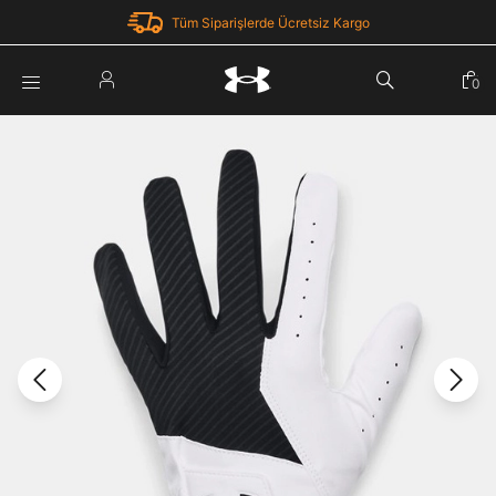
Tüm Siparişlerde Ücretsiz Kargo
Parola Yenileme
0
Giriş Yap
Parola yenileme isteği için e-posta adresinizi giriniz.
E-posta adresi
E-posta Adresi *
Şifre *
Parolayı Yenile
göster
Giriş Sayfasına Dön
Şifremi Unuttum
Zaten hesabın var mı? Giriş yap
Giriş Yap
Kayıt Ol
Under Armour'da yeni misiniz?
Üye Olmadan Devam Et