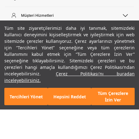
Telefon Desteği
444 02 00
Müşteri Hizmetleri
Pazartesi - Cuma 09:00 - 18:00
E-posta
Sipariş Sorgulama
Tüm site ziyaretçilerimizi daha iyi tanımak, sitemizdeki
bilgi@underarmour.com
Hakkımızda
Bize Ulaşın
kullanıcı deneyimini kişiselleştirmek ve iyileştirmek için web
sitemizde çerezler kullanıyoruz. Çerez ayarlarınızı yönetmek
Teslimat Bilgileri
Ticari Bilgiler
için “Tercihleri Yönet” seçeneğine veya tüm çerezlerin
İşlem Rehberi
UA Sosyal Medya
Hükümler ve Koşullar
kullanımını kabul etmek için “Tüm Çerezlere İzin Ver”
İade ve Değişimler
Gizlilik Politikası
seçeneğine tıklayabilirsiniz. Sitemizdeki çerezleri ve bu
Instagram
Sıkça Sorulan Sorular
Çerez Politikası
çerezleri hangi amaçla kullandığımızı Çerez Politikası’ndan
Popüler Kategoriler
Facebook
Beden Rehberi
inceleyebilirsiniz.
Çerez Politikası'nı buradan
Kariyer
Twitter
Site Haritası
Erkek Basketbol Ayakkabısı
inceleyebilirsiniz.
+ 3 Renk
ETBİS
YouTube
Mağazalar
Çocuk Basketbol Ayakkabısı
Tüm Çerezlere
Armour Club
Erkek Eşofman
Tercihleri Yönet
Hepsini Reddet
2.990 TL
%40
SEPETE EKLE
İzin Ver
indirim
1.794 TL
Kadın Spor Sütyeni
Kadın Tayt
Erkek Tişört
Erkek Koşu Ayakkabısı
©2021 Under Armour, Inc.
Kadın Koşu Ayakkabısı
Gizlilik Politikası
/
Çerez Politikası
/
Hüküm ve Koşullar
Çerezleri Yönet