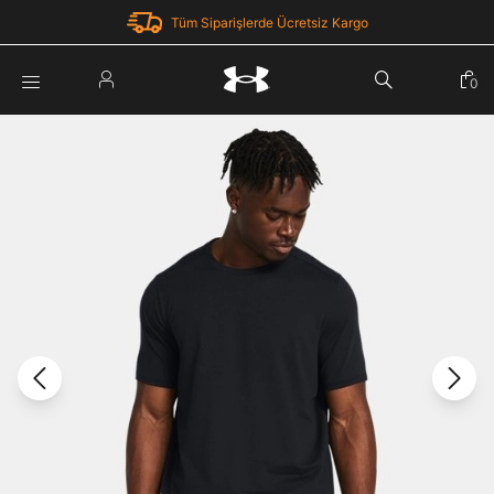
Tüm Siparişlerde Ücretsiz Kargo
Parola Yenileme
0
Giriş Yap
Parola yenileme isteği için e-posta adresinizi giriniz.
E-posta adresi
E-posta Adresi *
Şifre *
Parolayı Yenile
göster
Giriş Sayfasına Dön
Şifremi Unuttum
Zaten hesabın var mı? Giriş yap
Giriş Yap
Kayıt Ol
Under Armour'da yeni misiniz?
Üye Olmadan Devam Et