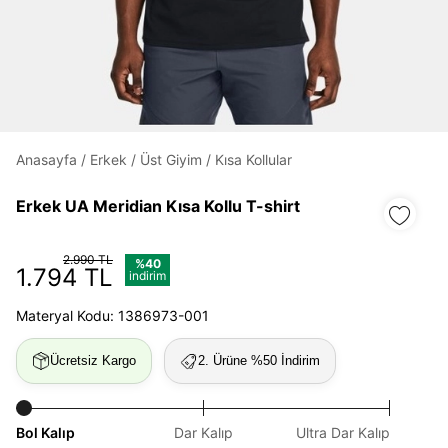
Daha hızlı ödeme.
Hızlı sipariş takibi.
Kolay iade ve değişim.
Anasayfa
/
Erkek
/
Üst Giyim
/
Kısa Kollular
Giriş Yap
Kayıt Ol
Erkek UA Meridian Kısa Kollu T-shirt
E-posta
2.990 TL
%40
1.794 TL
indirim
Materyal Kodu: 1386973-001
Şifre
göster
Ücretsiz Kargo
2. Ürüne %50 İndirim
Şifremi Unuttum
Beni Hatırla
Bol Kalıp
Dar Kalıp
Ultra Dar Kalıp