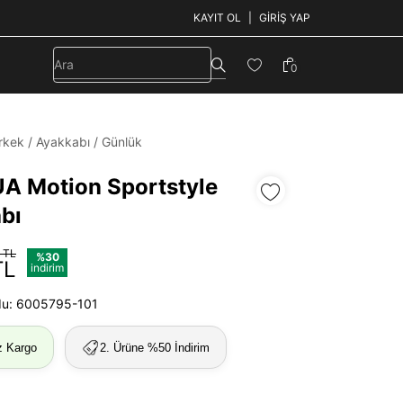
KAYIT OL
GIRIŞ YAP
0
rkek
/
Ayakkabı
/
Günlük
UA Motion Sportstyle
bı
 TL
%30
TL
indirim
du: 6005795-101
z Kargo
2. Ürüne %50 İndirim