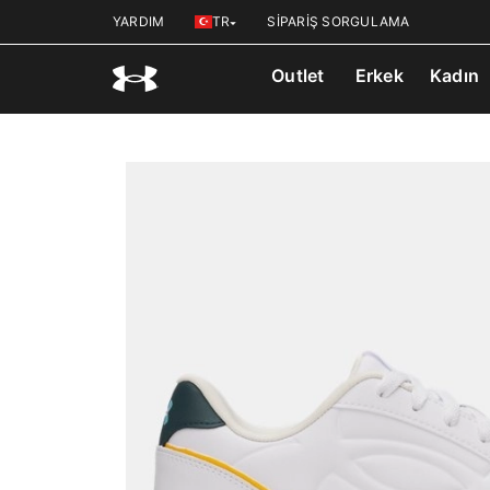
YARDIM
TR
SİPARİŞ SORGULAMA
Outlet
Erkek
Kadın