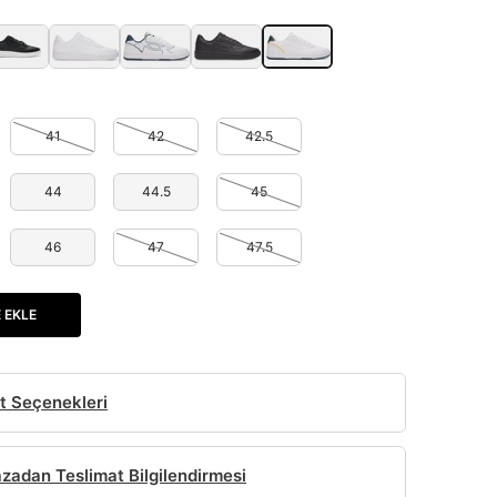
41
42
42.5
44
44.5
45
46
47
47.5
 EKLE
t Seçenekleri
adan Teslimat Bilgilendirmesi