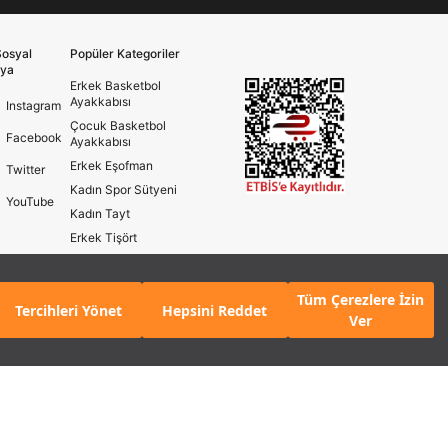
osyal
Popüler Kategoriler
ya
Erkek Basketbol
Ayakkabısı
Instagram
Çocuk Basketbol
Facebook
Ayakkabısı
Erkek Eşofman
Twitter
Kadın Spor Sütyeni
YouTube
Kadın Tayt
Erkek Tişört
Erkek Koşu Ayakkabısı
Kadın Koşu Ayakkabısı
Tüm Çerezlere İzin
Tercihleri Yönet
Hepsini Reddet
Ver