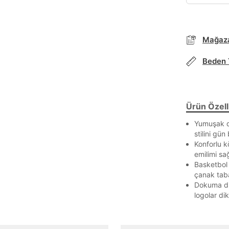
Mağaza
Parola Yenileme
Beden 
Parola yenileme isteği için e-posta adresinizi giriniz.
E-posta adresi
Ürün Özelli
Yumuşak de
stilini gün
Konforlu k
Parolayı Yenile
emilimi sağ
Basketbol 
çanak taba
Giriş Sayfasına Dön
Dokuma di
logolar di
Zaten hesabın var mı? Giriş yap