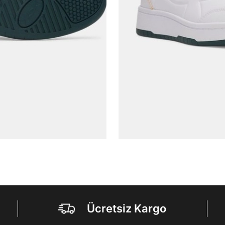
Aşağıdakileri okudum ve kabul ediyorum:
Kişisel verileriniz
Aydınlatma Metni
,
Hüküm ve Koşullar
uyarınca işlenecektir. Kişisel verilerimin Doğuş
Perakende Satış Giyim ve Aksesuar Ticaret A.Ş.
tarafından ticari elektronik ileti gönderilmesi amacıyla
işlenmesini kabul ediyorum.
Sms
E-mail
Çağrı Merkezi / Arama
Kişisel verilerimin Doğuş Perakende Satış Giyim ve
Aksesuar Ticaret A.Ş. bünyesinde yer alan
markalara ait ürünlerin bana özel pazarlanması ve
Doğuş Grubu şirketlerinde bulunan pazarlama
verilerimin kişiselleştirilmiş reklamcılık faaliyeti
amacıyla işlenmesini kabul ediyorum.
Kimlik, iletişim ve müşteri işlem verilerimin alınan
internet sitesi altyapı hizmetlerinin sunucularının yurt
dışında bulunması sebebiyle yurt dışında mukim
Amazon Inc. ve Google LLC. ile paylaşılmasını kabul
Ücretsiz Kargo
ediyorum.