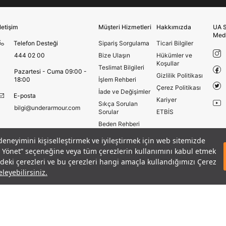
Üye Ol
İletişim
Müşteri Hizmetleri
Hakkımızda
UA S
Med
Telefon Desteği
Sipariş Sorgulama
Ticari Bilgiler
444 02 00
Bize Ulaşın
Hükümler ve
Koşullar
Teslimat Bilgileri
Pazartesi - Cuma 09:00 -
Gizlilik Politikası
18:00
İşlem Rehberi
Çerez Politikası
İade ve Değişimler
E-posta
Kariyer
Sıkça Sorulan
bilgi@underarmour.com
Sorular
ETBİS
Beden Rehberi
Site Haritası
 deneyimini kişiselleştirmek ve iyileştirmek için web sitemizde
bı
Mağazalar
eri Yönet” seçeneğine veya tüm çerezlerin kullanımını kabul etmek
SEPETE EKLE
Armour Club
izdeki çerezleri ve bu çerezleri hangi amaçla kullandığımızı Çerez
leyebilirsiniz.
Hüküm ve Koşullar
Çerezleri Yönet