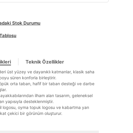
daki Stok Durumu
Tablosu
kleri
Teknik Özellikler
ri üst yüzey ve dayanıklı katmanlar, klasik saha
 boyu süren konforla birleştirir.
öpük orta taban, hafif bir taban desteği ve darbe
lar.
ayakkabılarından ilham alan tasarım, geleneksel
n yapısıyla desteklenmiştir.
l logosu, oyma topuk logosu ve kabartma yan
kkat çekici bir görünüm oluşturur.