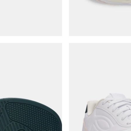
Giriş Yap
Kapat
Ad*
Soyad*
Telefon Numarası*
E-posta Adresi*
Şifre*
göster
En az 8 karakter
Bir küçük harf karakter
Bir rakam
Bir büyük harf
En az 1 özel karakter