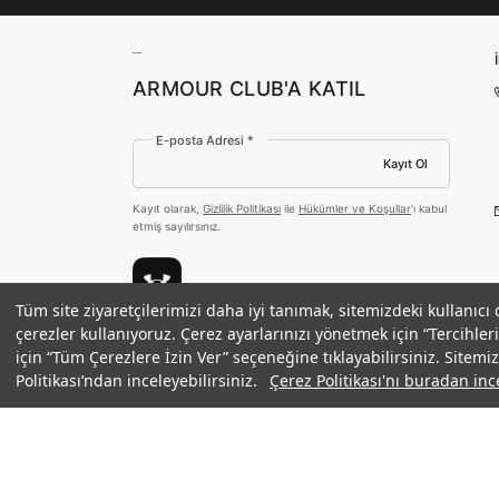
ARMOUR CLUB'A KATIL
E-posta Adresi *
Kayıt Ol
Kayıt olarak,
Gizlilik Politikası
ile
Hükümler ve Koşullar
'ı kabul
etmiş sayılırsınız.
Tüm site ziyaretçilerimizi daha iyi tanımak, sitemizdeki kullanıcı
Erkek UA Motion Sportstyle Ayakka
çerezler kullanıyoruz. Çerez ayarlarınızı yönetmek için “Tercihl
Ödeme Yöntemleri
4.690 TL
%30
için “Tüm Çerezlere İzin Ver” seçeneğine tıklayabilirsiniz. Sitem
indirim
3.283 TL
Politikası’ndan inceleyebilirsiniz.
Çerez Politikası'nı buradan ince
©2021 Under Armour, Inc.
Gizlilik Politikası
/
Çerez Politikası
/