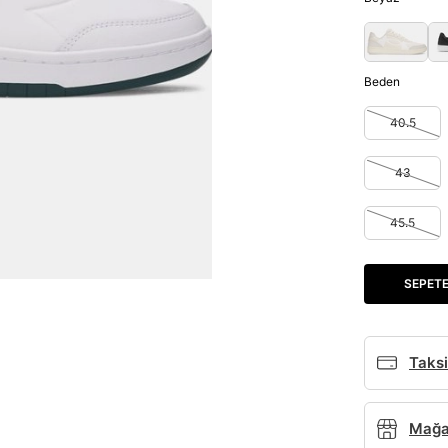
Beden
40.5
43
45.5
SEPETE
Taksi
Mağaz