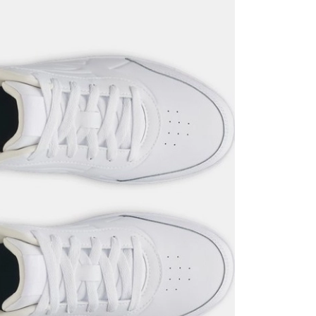
it
Mağazada Bul
z.