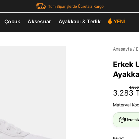
Tüm Siparişlerde Ücretsiz Kargo
Çocuk
Aksesuar
Ayakkabı & Terlik
YENİ
Anasayfa
/
E
Erkek 
Ayakka
4.690
3.283 
Materyal Ko
Ücretsi
Beyaz