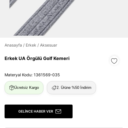
Daha hızlı ödeme.
Hızlı sipariş takibi.
Kolay iade ve değişim.
Anasayfa
/
Erkek
/
Aksesuar
Giriş Yap
Kayıt Ol
Erkek UA Örgülü Golf Kemeri
E-posta
Materyal Kodu: 1361569-035
Ücretsiz Kargo
2. Ürüne %50 İndirim
Şifre
göster
GELINCE HABER VER
Şifremi Unuttum
Beni Hatırla
Giriş Yap