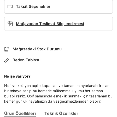
Taksit Seçenekleri
Ad*
Mağazadan Teslimat Bilgilendirmesi
Soyad*
Mağazadaki Stok Durumu
Telefon Numarası*
Beden Tablosu
TAKSİT SEÇENEKLERİ
E-posta Adresi*
Mağazada Bul
Ne işe yarıyor?
Banka
Kart
Taksit
Siparişinizin durumu hakkında bilgi alabilmek için
Hızlı ve kolayca açılıp kapatılan ve tamamen ayarlanabilir olan
Term Of Use
ipsum
sn
sn
BEDEN TABLOSU
aşağıdaki bilgileri giriniz.
bir tokaya sahip bu kemerle mükemmel uyumu her zaman
Şifre*
Stok Bildirimi
İşbankası
Maximum
6
bulabilirsiniz. Golf sahasında esneklik sunmak için tasarlanan bu
göster
E-posta Adresi *
kemer günlük hayatınızın da vazgeçilmezlerinden olabilir.
Akbank
Axess
4
SMS Onay Kodu
SMS Onay Kodu
Beden Seçin
Ürün stoklara geldiğinde
mail adresinize
Ziraat Bankası
Ziraat Bankası
4
En az 8 karakter
Bir küçük harf karakter
Ürün Özellikleri
Teknik Özellikler
Kapat
bildirim göndereceğiz.
Sipariş Numaranız *
Bilgilerinizi güncellemek için lütfen telefonunuza SMS
Bilgilerinizi güncellemek için lütfen telefonunuza SMS