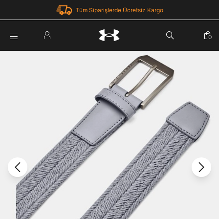
Tüm Siparişlerde Ücretsiz Kargo
Parola Yenileme
0
Giriş Yap
Parola yenileme isteği için e-posta adresinizi giriniz.
E-posta adresi
E-posta Adresi *
Şifre *
Parolayı Yenile
göster
Giriş Sayfasına Dön
Şifremi Unuttum
Zaten hesabın var mı? Giriş yap
Giriş Yap
Kayıt Ol
Under Armour'da yeni misiniz?
Üye Olmadan Devam Et