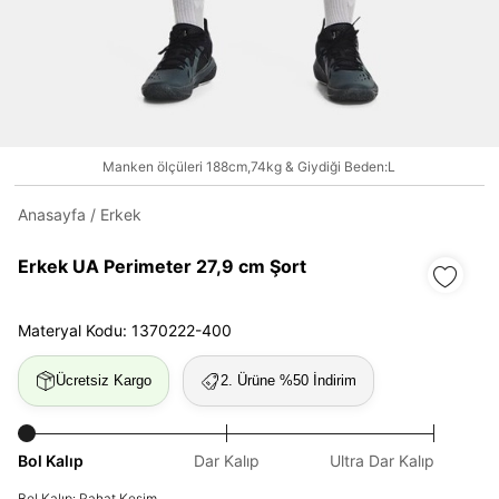
Daha hızlı ödeme.
Hızlı sipariş takibi.
Kolay iade ve değişim.
Manken ölçüleri 188cm,74kg & Giydiği Beden:L
Anasayfa
/
Erkek
Giriş Yap
Kayıt Ol
Erkek UA Perimeter 27,9 cm Şort
E-posta
Materyal Kodu: 1370222-400
Şifre
Ücretsiz Kargo
2. Ürüne %50 İndirim
göster
Şifremi Unuttum
Bol Kalıp
Dar Kalıp
Ultra Dar Kalıp
Beni Hatırla
Bol Kalıp: Rahat Kesim