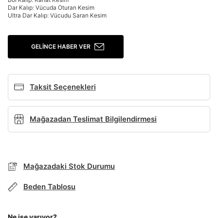
Dar Kalıp: Vücuda Oturan Kesim
Giriş Yap
Ultra Dar Kalıp: Vücudu Saran Kesim
Ad*
GELINCE HABER VER
Soyad*
Taksit Seçenekleri
Telefon Numarası*
Mağazadan Teslimat Bilgilendirmesi
BEDEN TABLOSU
E-posta Adresi*
TAKSİT SEÇENEKLERİ
Mağazadaki Stok Durumu
Mağazada Bul
Şifre*
Beden Tablosu
Banka
Kart
Taksit
Siparişinizin durumu hakkında bilgi alabilmek için
göster
Term Of Use
ipsum
sn
sn
aşağıdaki bilgileri giriniz.
Stok Bildirimi
İşbankası
Maximum
6
E-posta Adresi *
Ne işe yarıyor?