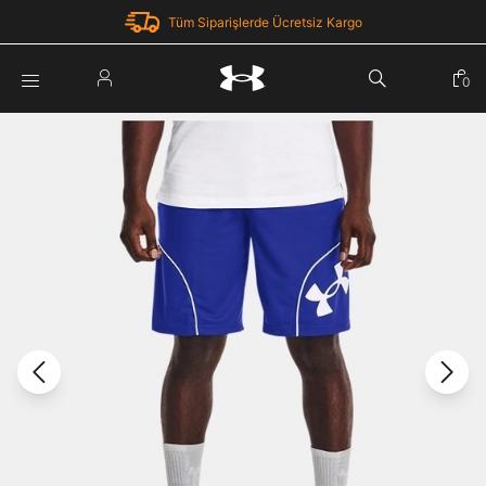
Tüm Siparişlerde Ücretsiz Kargo
Parola Yenileme
0
Giriş Yap
Parola yenileme isteği için e-posta adresinizi giriniz.
E-posta adresi
E-posta Adresi *
Şifre *
Parolayı Yenile
göster
Giriş Sayfasına Dön
Şifremi Unuttum
Zaten hesabın var mı? Giriş yap
Giriş Yap
Kayıt Ol
Under Armour'da yeni misiniz?
Üye Olmadan Devam Et