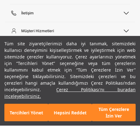
İletişim
Telefon Desteği
444 02 00
Müşteri Hizmetleri
Pazartesi - Cuma 09:00 - 18:00
E-posta
Sipariş Sorgulama
Tüm site ziyaretçilerimizi daha iyi tanımak, sitemizdeki
bilgi@underarmour.com
Hakkımızda
Bize Ulaşın
kullanıcı deneyimini kişiselleştirmek ve iyileştirmek için web
sitemizde çerezler kullanıyoruz. Çerez ayarlarınızı yönetmek
Teslimat Bilgileri
Ticari Bilgiler
için “Tercihleri Yönet” seçeneğine veya tüm çerezlerin
İşlem Rehberi
UA Sosyal Medya
Hükümler ve Koşullar
kullanımını kabul etmek için “Tüm Çerezlere İzin Ver”
İade ve Değişimler
Gizlilik Politikası
seçeneğine tıklayabilirsiniz. Sitemizdeki çerezleri ve bu
Instagram
Sıkça Sorulan Sorular
Çerez Politikası
çerezleri hangi amaçla kullandığımızı Çerez Politikası’ndan
Popüler Kategoriler
Facebook
Beden Rehberi
inceleyebilirsiniz.
Çerez Politikası'nı buradan
Kariyer
Twitter
Site Haritası
Mavi
Erkek Basketbol Ayakkabısı
inceleyebilirsiniz.
ETBİS
+ 4 Renk
YouTube
Mağazalar
Çocuk Basketbol Ayakkabısı
Tüm Çerezlere
Armour Club
Erkek Eşofman
Tercihleri Yönet
Hepsini Reddet
GELINCE HABER VER
İzin Ver
Kadın Spor Sütyeni
Kadın Tayt
Erkek Tişört