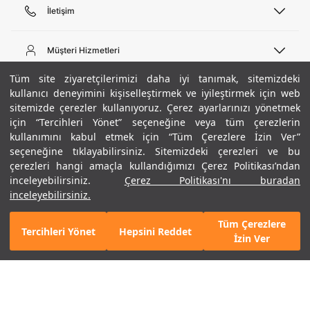
İletişim
Telefon Desteği
444 02 00
Müşteri Hizmetleri
Pazartesi - Cuma 09:00 - 18:00
E-posta
Sipariş Sorgulama
Tüm site ziyaretçilerimizi daha iyi tanımak, sitemizdeki
bilgi@underarmour.com
Hakkımızda
Bize Ulaşın
kullanıcı deneyimini kişiselleştirmek ve iyileştirmek için web
sitemizde çerezler kullanıyoruz. Çerez ayarlarınızı yönetmek
Teslimat Bilgileri
Ticari Bilgiler
için “Tercihleri Yönet” seçeneğine veya tüm çerezlerin
İşlem Rehberi
UA Sosyal Medya
Hükümler ve Koşullar
kullanımını kabul etmek için “Tüm Çerezlere İzin Ver”
İade ve Değişimler
Gizlilik Politikası
seçeneğine tıklayabilirsiniz. Sitemizdeki çerezleri ve bu
Instagram
Sıkça Sorulan Sorular
Çerez Politikası
çerezleri hangi amaçla kullandığımızı Çerez Politikası’ndan
Popüler Kategoriler
Facebook
Beden Rehberi
inceleyebilirsiniz.
Çerez Politikası'nı buradan
Kariyer
Twitter
Site Haritası
Erkek Basketbol Ayakkabısı
inceleyebilirsiniz.
+ 15 Renk
ETBİS
YouTube
Mağazalar
Çocuk Basketbol Ayakkabısı
Tüm Çerezlere
Armour Club
Erkek Eşofman
Tercihleri Yönet
Hepsini Reddet
7.990 TL
%30
SEPETE EKLE
İzin Ver
indirim
5.593 TL
Kadın Spor Sütyeni
Kadın Tayt
Erkek Tişört
Erkek Koşu Ayakkabısı
©2021 Under Armour, Inc.
Kadın Koşu Ayakkabısı