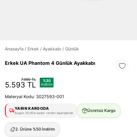
Daha hızlı ödeme.
Hızlı sipariş takibi.
Kolay iade ve değişim.
Anasayfa
/
Erkek
/
Ayakkabı
/
Günlük
Giriş Yap
Kayıt Ol
Erkek UA Phantom 4 Günlük Ayakkabı
E-posta
7.990 TL
%30
5.593 TL
indirim
Materyal Kodu: 3027593-001
Şifre
YARIN KARGODA
göster
Ücretsiz Kargo
Bugün 20:00'a kadar verilen siparişlerde
Şifremi Unuttum
Beni Hatırla
2. Ürüne %50 İndirim