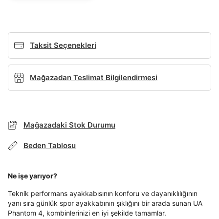
Giriş Yap
Ad*
Taksit Seçenekleri
Soyad*
Mağazadan Teslimat Bilgilendirmesi
Telefon Numarası*
BEDEN TABLOSU
Mağazadaki Stok Durumu
E-posta Adresi*
Beden Tablosu
TAKSİT SEÇENEKLERİ
Mağazada Bul
Ne işe yarıyor?
Şifre*
Banka
Kart
Taksit
Siparişinizin durumu hakkında bilgi alabilmek için
Term Of Use
ipsum
sn
sn
göster
aşağıdaki bilgileri giriniz.
Teknik performans ayakkabısının konforu ve dayanıklılığının
Stok Bildirimi
İşbankası
Maximum
6
yanı sıra günlük spor ayakkabının şıklığını bir arada sunan UA
E-posta Adresi *
Phantom 4, kombinlerinizi en iyi şekilde tamamlar.
En az 8 karakter
Bir küçük harf karakter
Akbank
Axess
4