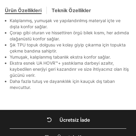
SMS Onay Kodu
SMS Onay Kodu
Beden Seçin
Bir rakam
Bir büyük harf
Ürün stoklara geldiğinde
mail adresinize
Ürün Özellikleri
Teknik Özellikler
Ziraat Bankası
Ziraat Bankası
4
En az 1 özel karakter
bildirim göndereceğiz.
Sipariş Numaranız *
Bilgilerinizi güncellemek için lütfen telefonunuza SMS
Bilgilerinizi güncellemek için lütfen telefonunuza SMS
Kapat
Kapat
QNB
QNB
4
Kalıplanmış, yumuşak ve yapılandırılmış materyal içte ve
ile gelen kodu girerek telefon numaranızı doğrulayın.
ile gelen kodu girerek telefon numaranızı doğrulayın.
Mağazada Bul
dışta konfor sağlar.
AnadoluBank
World
3
Aşağıdakileri okudum ve kabul ediyorum:
Kapat
Çorap gibi oturan ve hissettiren örgü bilek kısmı, her adımda
olağanüstü konfor sağlar.
Kişisel verileriniz
Aydınlatma Metni
,
Hüküm ve Koşullar
Sorgula
uyarınca işlenecektir. Kişisel verilerimin Doğuş
Şık TPU topuk dolgusu ve kolay giyip çıkarma için topukta
Perakende Satış Giyim ve Aksesuar Ticaret A.Ş.
çekme bandına sahiptir.
GÖNDER
GÖNDER
tarafından ticari elektronik ileti gönderilmesi amacıyla
Yumuşak, kalıplanmış tabanlık ekstra konfor sağlar.
işlenmesini kabul ediyorum.
Kapat
Ekstra esnek UA HOVR™+ yastıklama darbeyi azaltır,
kaybedilen enerjiyi geri kazandırır ve size ihtiyacınız olan itiş
Sms
gücünü verir.
E-mail
Daha fazla tutuş ve dayanıklılık için kauçuk dış taban
Çağrı Merkezi / Arama
mevcuttur.
Kişisel verilerimin Doğuş Perakende Satış Giyim ve
Aksesuar Ticaret A.Ş. bünyesinde yer alan
markalara ait ürünlerin bana özel pazarlanması ve
Kapat
Doğuş Grubu şirketlerinde bulunan pazarlama
verilerimin kişiselleştirilmiş reklamcılık faaliyeti
Ücretsiz İade
amacıyla işlenmesini kabul ediyorum.
DOĞRU UNDER
Kimlik, iletişim ve müşteri işlem verilerimin alınan
internet sitesi altyapı hizmetlerinin sunucularının yurt