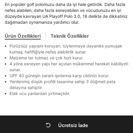
En az 8 karakter
Bir küçük harf karakter
Akbank
Axess
4
SMS Onay Kodu
SMS Onay Kodu
En popüler golf polomuzu daha da iyi hale getirdik. Daha fazla
Bir rakam
Bir büyük harf
Beden Seçin
Ürün stoklara geldiğinde
mail adresinize
nefes alabilen, daha fazla esneyebilen ve vücudunuzu en iyi
En az 1 özel karakter
Ziraat Bankası
Ziraat Bankası
4
düzeyde kavrayan UA Playoff Polo 3.0, 18 delikte de dikkatiniz
Kapat
bildirim göndereceğiz.
Sipariş Numaranız *
Bilgilerinizi güncellemek için lütfen telefonunuza SMS
Bilgilerinizi güncellemek için lütfen telefonunuza SMS
Kapat
Kapat
dağılmadan oynamanıza yardımcı olur.
QNB
QNB
4
ile gelen kodu girerek telefon numaranızı doğrulayın.
ile gelen kodu girerek telefon numaranızı doğrulayın.
Mağazada Bul
Aşağıdakileri okudum ve kabul ediyorum:
AnadoluBank
World
3
Kapat
Ürün Özellikleri
Teknik Özellikler
Kişisel verileriniz
Aydınlatma Metni
,
Hüküm ve Koşullar
Sorgula
uyarınca işlenecektir. Kişisel verilerimin Doğuş
Pürüzsüz yapısını koruyan, tüylenmeye dayanıklı yumuşak
Perakende Satış Giyim ve Aksesuar Ticaret A.Ş.
kumaş; hafifliğiyle nefes alabilirlik sunar.
tarafından ticari elektronik ileti gönderilmesi amacıyla
GÖNDER
GÖNDER
Malzeme ter tutmaz ve çok hızlı kurur.
işlenmesini kabul ediyorum.
4 yöne esneyen yapı her açıdan mükemmel hareket kabiliyeti
Kapat
sunar.
Sms
UPF 40 güneşin zararlı ışınlarına karşı cildinizi korur.
E-mail
Yenilenmiş düşük profilli tasarıma sahip 3 düğmeli pata
Çağrı Merkezi / Arama
detayına sahiptir.
Kişisel verilerimin Doğuş Perakende Satış Giyim ve
Etek ucu yanlardan yırtmaçlıdır.
Aksesuar Ticaret A.Ş. bünyesinde yer alan
markalara ait ürünlerin bana özel pazarlanması ve
Doğuş Grubu şirketlerinde bulunan pazarlama
verilerimin kişiselleştirilmiş reklamcılık faaliyeti
amacıyla işlenmesini kabul ediyorum.
Ücretsiz İade
Kimlik, iletişim ve müşteri işlem verilerimin alınan
DOĞRU UNDER
internet sitesi altyapı hizmetlerinin sunucularının yurt