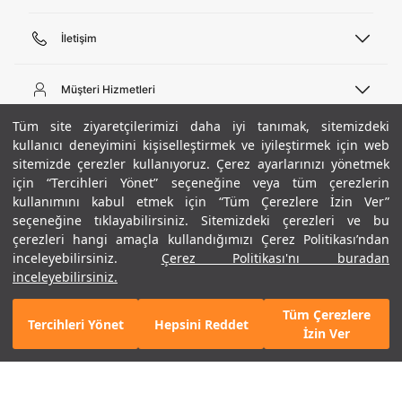
İletişim
Telefon Desteği
444 02 00
Müşteri Hizmetleri
Pazartesi - Cuma 09:00 - 18:00
E-posta
Sipariş Sorgulama
Tüm site ziyaretçilerimizi daha iyi tanımak, sitemizdeki
bilgi@underarmour.com
Hakkımızda
Bize Ulaşın
kullanıcı deneyimini kişiselleştirmek ve iyileştirmek için web
sitemizde çerezler kullanıyoruz. Çerez ayarlarınızı yönetmek
Teslimat Bilgileri
Ticari Bilgiler
için “Tercihleri Yönet” seçeneğine veya tüm çerezlerin
İşlem Rehberi
UA Sosyal Medya
Hükümler ve Koşullar
kullanımını kabul etmek için “Tüm Çerezlere İzin Ver”
İade ve Değişimler
Gizlilik Politikası
seçeneğine tıklayabilirsiniz. Sitemizdeki çerezleri ve bu
Instagram
Sıkça Sorulan Sorular
Çerez Politikası
çerezleri hangi amaçla kullandığımızı Çerez Politikası’ndan
Popüler Kategoriler
Facebook
Beden Rehberi
inceleyebilirsiniz.
Çerez Politikası'nı buradan
Kariyer
Twitter
Site Haritası
Erkek Basketbol Ayakkabısı
inceleyebilirsiniz.
+ 36 Renk
ETBİS
YouTube
Mağazalar
Çocuk Basketbol Ayakkabısı
Tüm Çerezlere
Armour Club
Erkek Eşofman
Tercihleri Yönet
Hepsini Reddet
SEPETE EKLE
İzin Ver
Kadın Spor Sütyeni
Kadın Tayt
Erkek Tişört