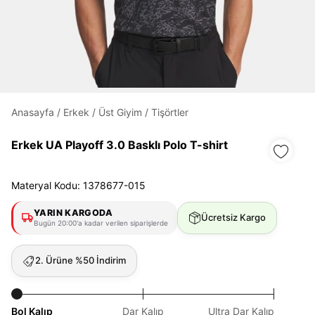
Daha hızlı ödeme.
Hızlı sipariş takibi.
Kolay iade ve değişim.
Anasayfa
/
Erkek
/
Üst Giyim
/
Tişörtler
Giriş Yap
Kayıt Ol
Erkek UA Playoff 3.0 Basklı Polo T-shirt
E-posta
Materyal Kodu: 1378677-015
YARIN KARGODA
Ücretsiz Kargo
Bugün 20:00'a kadar verilen siparişlerde
Şifre
göster
2. Ürüne %50 İndirim
Şifremi Unuttum
Beni Hatırla
Bol Kalıp
Dar Kalıp
Ultra Dar Kalıp