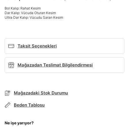
Giriş Yap
Bol Kalıp: Rahat Kesim
Dar Kalıp: Vücuda Oturan Kesim
Ad*
Ultra Dar Kalıp: Vücudu Saran Kesim
Soyad*
Taksit Seçenekleri
Telefon Numarası*
Mağazadan Teslimat Bilgilendirmesi
E-posta Adresi*
Mağazadaki Stok Durumu
TAKSİT SEÇENEKLERİ
Mağazada Bul
Beden Tablosu
Şifre*
Banka
Kart
Taksit
Siparişinizin durumu hakkında bilgi alabilmek için
göster
Term Of Use
ipsum
sn
sn
BEDEN TABLOSU
aşağıdaki bilgileri giriniz.
Stok Bildirimi
Ne işe yarıyor?
İşbankası
Maximum
6
E-posta Adresi *