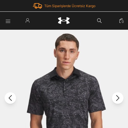
Tüm Siparişlerde Ücretsiz Kargo
Parola Yenileme
0
Giriş Yap
Parola yenileme isteği için e-posta adresinizi giriniz.
E-posta adresi
E-posta Adresi *
Şifre *
Parolayı Yenile
göster
Giriş Sayfasına Dön
Şifremi Unuttum
Zaten hesabın var mı? Giriş yap
Giriş Yap
Kayıt Ol
Under Armour'da yeni misiniz?
Üye Olmadan Devam Et