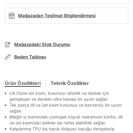
Ad*
Mağazadan Teslimat Bilgilendirmesi
Soyad*
BEDEN TABLOSU
Mağazadaki Stok Durumu
Telefon Numarası*
Beden Tablosu
TAKSİT SEÇENEKLERİ
Mağazada Bul
E-posta Adresi*
Banka
Kart
Taksit
Siparişinizin durumu hakkında bilgi alabilmek için
Ürün Özellikleri
Teknik Özellikler
Term Of Use
ipsum
sn
sn
aşağıdaki bilgileri giriniz.
Stok Bildirimi
UA Clone üst kısım, kusursuz rahatlık ve destek için
İşbankası
Maximum
6
E-posta Adresi *
genişleyen ve daralan ultra hassas bir uyum sağlar.
Şifre*
Akbank
Axess
4
SMS Onay Kodu
SMS Onay Kodu
Tek parça dil ve üst kısım kusursuz ve benzersiz bir uyum
göster
Beden Seçin
Ürün stoklara geldiğinde
mail adresinize
sağlar.
Ziraat Bankası
Ziraat Bankası
4
bildirim göndereceğiz.
Sipariş Numaranız *
Bileğin iç kısmındaki yumuşak köpük maksimum konfor, dil
Bilgilerinizi güncellemek için lütfen telefonunuza SMS
Bilgilerinizi güncellemek için lütfen telefonunuza SMS
Kapat
Kapat
En az 8 karakter
Bir küçük harf karakter
QNB
QNB
4
ve üst kısımdaki delikler ise nefes alabilirlik sağlar.
ile gelen kodu girerek telefon numaranızı doğrulayın.
ile gelen kodu girerek telefon numaranızı doğrulayın.
Mağazada Bul
Bir rakam
Bir büyük harf
Kalıplanmış TPU dış topuk dolgusu topuğu dengeleyip
AnadoluBank
World
3