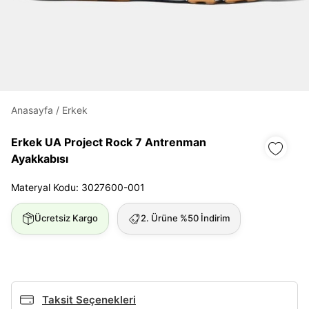
Daha hızlı ödeme.
Hızlı sipariş takibi.
Kolay iade ve değişim.
Giriş Yap
Kayıt Ol
Anasayfa
/
Erkek
Erkek UA Project Rock 7 Antrenman
E-posta
Ayakkabısı
Materyal Kodu: 3027600-001
Şifre
Ücretsiz Kargo
2. Ürüne %50 İndirim
göster
Şifremi Unuttum
Beni Hatırla
Giriş Yap
Taksit Seçenekleri