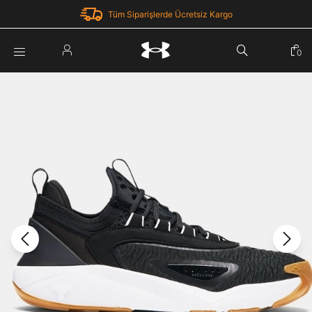
Tüm Siparişlerde Ücretsiz Kargo
Parola Yenileme
0
Giriş Yap
Parola yenileme isteği için e-posta adresinizi giriniz.
E-posta adresi
E-posta Adresi *
Şifre *
Parolayı Yenile
göster
Giriş Sayfasına Dön
Şifremi Unuttum
Zaten hesabın var mı? Giriş yap
Giriş Yap
Kayıt Ol
Under Armour'da yeni misiniz?
Üye Olmadan Devam Et