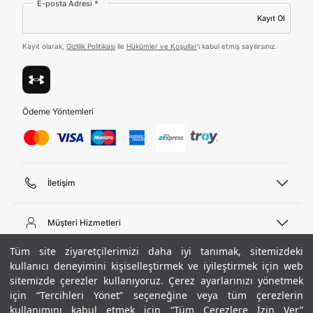
E-posta Adresi *
ediyorum.
Kayıt Ol
Üye Ol
Kayıt olarak,
Gizlilik Politikası
ile
Hükümler ve Koşullar
'ı kabul etmiş sayılırsınız.
Birleşik Krallık
Türkiye
Ödeme Yöntemleri
Tümünü Gör
İletişim
Telefon Desteği
444 02 00
Müşteri Hizmetleri
Pazartesi - Cuma 09:00 - 18:00
E-posta
Sipariş Sorgulama
Tüm site ziyaretçilerimizi daha iyi tanımak, sitemizdeki
bilgi@underarmour.com
Hakkımızda
Bize Ulaşın
kullanıcı deneyimini kişiselleştirmek ve iyileştirmek için web
sitemizde çerezler kullanıyoruz. Çerez ayarlarınızı yönetmek
Teslimat Bilgileri
Ticari Bilgiler
için “Tercihleri Yönet” seçeneğine veya tüm çerezlerin
İşlem Rehberi
UA Sosyal Medya
Hükümler ve Koşullar
kullanımını kabul etmek için “Tüm Çerezlere İzin Ver”