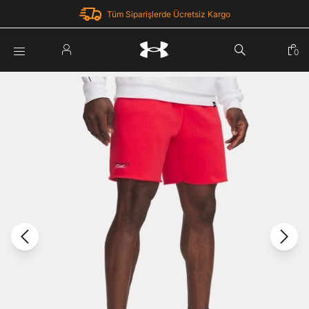
Tüm Siparişlerde Ücretsiz Kargo
Parola Yenileme
0
Giriş Yap
Parola yenileme isteği için e-posta adresinizi giriniz.
E-posta adresi
E-posta Adresi *
Şifre *
Parolayı Yenile
göster
Giriş Sayfasına Dön
Şifremi Unuttum
Zaten hesabın var mı? Giriş yap
Giriş Yap
Kayıt Ol
Under Armour'da yeni misiniz?
Üye Olmadan Devam Et