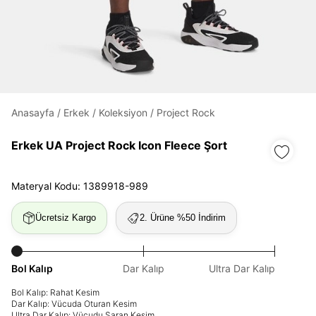
Daha hızlı ödeme.
Hızlı sipariş takibi.
Kolay iade ve değişim.
Anasayfa
/
Erkek
/
Koleksiyon
/
Project Rock
Giriş Yap
Kayıt Ol
Erkek UA Project Rock Icon Fleece Şort
E-posta
Materyal Kodu: 1389918-989
Şifre
Ücretsiz Kargo
2. Ürüne %50 İndirim
göster
Şifremi Unuttum
Beni Hatırla
Bol Kalıp
Dar Kalıp
Ultra Dar Kalıp
Bol Kalıp: Rahat Kesim
Dar Kalıp: Vücuda Oturan Kesim
Giriş Yap
Ultra Dar Kalıp: Vücudu Saran Kesim