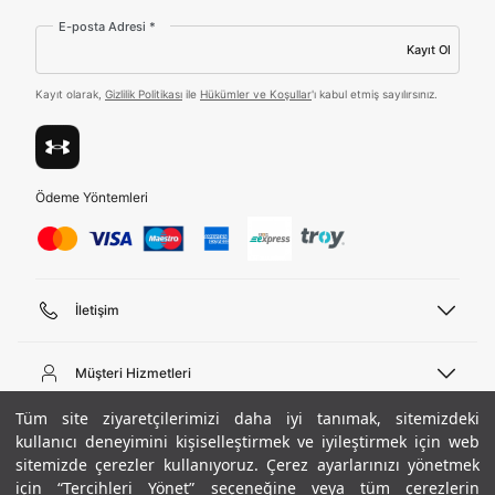
ediyorum.
E-posta Adresi *
Kayıt Ol
Üye Ol
Kayıt olarak,
Gizlilik Politikası
ile
Hükümler ve Koşullar
'ı kabul etmiş sayılırsınız.
Birleşik Krallık
Türkiye
Ödeme Yöntemleri
Tümünü Gör
İletişim
Telefon Desteği
444 02 00
Müşteri Hizmetleri
Pazartesi - Cuma 09:00 - 18:00
E-posta
Sipariş Sorgulama
Tüm site ziyaretçilerimizi daha iyi tanımak, sitemizdeki
bilgi@underarmour.com
Hakkımızda
Bize Ulaşın
kullanıcı deneyimini kişiselleştirmek ve iyileştirmek için web
sitemizde çerezler kullanıyoruz. Çerez ayarlarınızı yönetmek
Teslimat Bilgileri
Ticari Bilgiler
için “Tercihleri Yönet” seçeneğine veya tüm çerezlerin
İşlem Rehberi