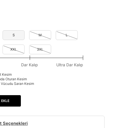
S
M
L
XXL
3XL
Dar Kalıp
Ultra Dar Kalıp
at Kesim
uda Oturan Kesim
p: Vücudu Saran Kesim
 EKLE
t Seçenekleri