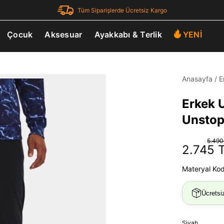
Tüm Siparişlerde Ücretsiz Kargo
Çocuk
Aksesuar
Ayakkabı & Terlik
YENİ
Anasayfa
/
E
Erkek 
Unstop
5.490
2.745 
Materyal Ko
Ücretsi
Siyah