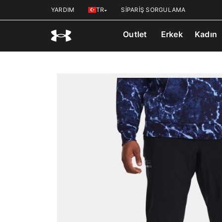
YARDIM
TR
SİPARİŞ SORGULAMA
Outlet
Erkek
Kadın