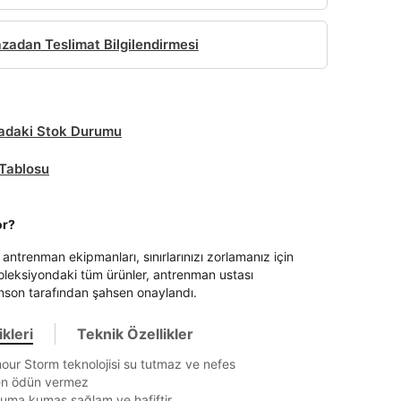
adan Teslimat Bilgilendirmesi
daki Stok Durumu
Tablosu
or?
antrenman ekipmanları, sınırlarınızı zorlamanız için
koleksiyondaki tüm ürünler, antrenman ustası
son tarafından şahsen onaylandı.
kleri
Teknik Özellikler
ur Storm teknolojisi su tutmaz ve nefes
kten ödün vermez
uma kumaş sağlam ve hafiftir