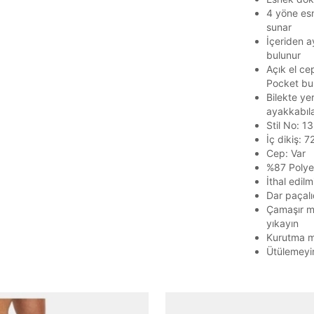
Parola Yenileme
4 yöne es
sunar
Parola yenileme isteği için e-posta adresinizi giriniz.
İçeriden a
bulunur
E-posta adresi
Açık el ce
Pocket bu
Bilekte ye
ayakkabıla
Stil No: 
Parolayı Yenile
İç dikiş: 
Cep: Var
%87 Polye
Giriş Sayfasına Dön
İthal edilmi
Dar paçalı
Çamaşır ma
Zaten hesabın var mı? Giriş yap
yıkayın
Kurutma m
Ütülemeyi