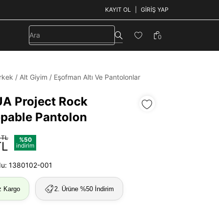
KAYIT OL
GIRIŞ YAP
0
rkek
/
Alt Giyim
/
Eşofman Altı Ve Pantolonlar
UA Project Rock
pable Pantolon
 TL
%50
TL
indirim
du: 1380102-001
z Kargo
2. Ürüne %50 İndirim