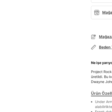
Mağaz
Mağaza
Beden 
Ne işe yarıy
Project Rock 
üretildi. Bu 
Dwayne John
Ürün Özelli
Under Armo
alabilirli
Esnek dok