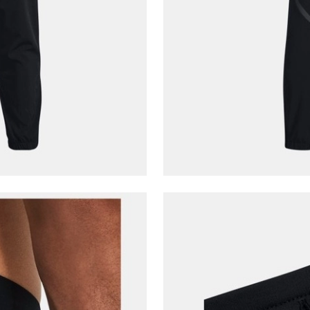
Bir rakam
Bir büyük harf
En az 1 özel karakter
Aşağıdakileri okudum ve kabul ediyorum:
Kişisel verileriniz
Aydınlatma Metni
,
Hüküm ve Koşullar
uyarınca işlenecektir. Kişisel verilerimin Doğuş
Perakende Satış Giyim ve Aksesuar Ticaret A.Ş.
tarafından ticari elektronik ileti gönderilmesi amacıyla
işlenmesini kabul ediyorum.
Sms
E-mail
Çağrı Merkezi / Arama
Kişisel verilerimin Doğuş Perakende Satış Giyim ve
Aksesuar Ticaret A.Ş. bünyesinde yer alan
markalara ait ürünlerin bana özel pazarlanması ve
Doğuş Grubu şirketlerinde bulunan pazarlama
verilerimin kişiselleştirilmiş reklamcılık faaliyeti
amacıyla işlenmesini kabul ediyorum.
Kimlik, iletişim ve müşteri işlem verilerimin alınan
internet sitesi altyapı hizmetlerinin sunucularının yurt
dışında bulunması sebebiyle yurt dışında mukim