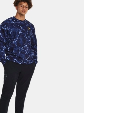
it
Mağazada Bul
z.