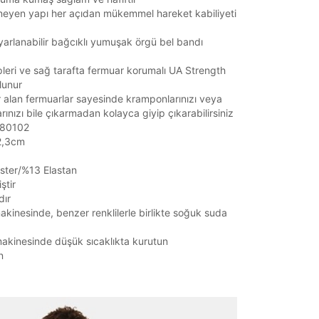
neyen yapı her açıdan mükemmel hareket kabiliyeti
yarlanabilir bağcıklı yumuşak örgü bel bandı
pleri ve sağ tarafta fermuar korumalı UA Strength
lunur
r alan fermuarlar sayesinde kramponlarınızı veya
rınızı bile çıkarmadan kolayca giyip çıkarabilirsiniz
1380102
72,3cm
ster/%13 Elastan
ştir
dır
kinesinde, benzer renklilerle birlikte soğuk suda
akinesinde düşük sıcaklıkta kurutun
n