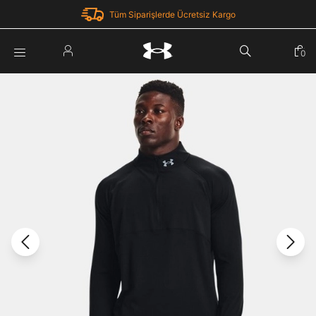
Tüm Siparişlerde Ücretsiz Kargo
Parola Yenileme
0
Giriş Yap
Parola yenileme isteği için e-posta adresinizi giriniz.
E-posta adresi
E-posta Adresi *
Şifre *
Parolayı Yenile
göster
Giriş Sayfasına Dön
Şifremi Unuttum
Zaten hesabın var mı? Giriş yap
Giriş Yap
Kayıt Ol
Under Armour'da yeni misiniz?
Üye Olmadan Devam Et