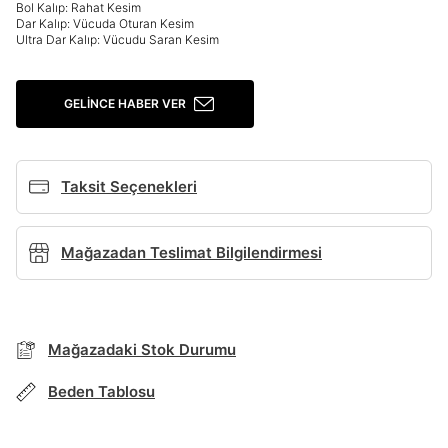
Bol Kalıp: Rahat Kesim
Giriş Yap
Dar Kalıp: Vücuda Oturan Kesim
Ad*
Ultra Dar Kalıp: Vücudu Saran Kesim
GELINCE HABER VER
Soyad*
Taksit Seçenekleri
Telefon Numarası*
Mağazadan Teslimat Bilgilendirmesi
E-posta Adresi*
TAKSİT SEÇENEKLERİ
Mağazada Bul
Mağazadaki Stok Durumu
Şifre*
Banka
Kart
Taksit
Siparişinizin durumu hakkında bilgi alabilmek için
Term Of Use
ipsum
sn
sn
BEDEN TABLOSU
aşağıdaki bilgileri giriniz.
göster
Beden Tablosu
Stok Bildirimi
İşbankası
Maximum
6
E-posta Adresi *
Akbank
Axess
4
SMS Onay Kodu
SMS Onay Kodu
En az 8 karakter
Bir küçük harf karakter