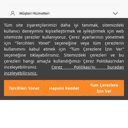
Telefon Desteği
444 02 00
Müşteri Hizmetleri
Pazartesi - Cuma 09:00 - 18:00
E-posta
Sipariş Sorgulama
Tüm site ziyaretçilerimizi daha iyi tanımak, sitemizdeki
bilgi@underarmour.com
Hakkımızda
Bize Ulaşın
kullanıcı deneyimini kişiselleştirmek ve iyileştirmek için web
sitemizde çerezler kullanıyoruz. Çerez ayarlarınızı yönetmek
Teslimat Bilgileri
Ticari Bilgiler
için “Tercihleri Yönet” seçeneğine veya tüm çerezlerin
İşlem Rehberi
UA Sosyal Medya
Hükümler ve Koşullar
kullanımını kabul etmek için “Tüm Çerezlere İzin Ver”
İade ve Değişimler
Gizlilik Politikası
seçeneğine tıklayabilirsiniz. Sitemizdeki çerezleri ve bu
Instagram
Sıkça Sorulan Sorular
Çerez Politikası
çerezleri hangi amaçla kullandığımızı Çerez Politikası’ndan
Popüler Kategoriler
Facebook
Beden Rehberi
inceleyebilirsiniz.
Çerez Politikası'nı buradan
Kariyer
Twitter
Site Haritası
/ Siyah
Erkek Basketbol Ayakkabısı
inceleyebilirsiniz.
ETBİS
+ 2 Renk
YouTube
Mağazalar
Çocuk Basketbol Ayakkabısı
Tüm Çerezlere
Armour Club
Erkek Eşofman
Tercihleri Yönet
Hepsini Reddet
GELINCE HABER VER
İzin Ver
Kadın Spor Sütyeni
Kadın Tayt
Erkek Tişört
Erkek Koşu Ayakkabısı
©2021 Under Armour, Inc.
Kadın Koşu Ayakkabısı
Gizlilik Politikası
/
Çerez Politikası
/
Hüküm ve Koşullar
Çerezleri Yönet