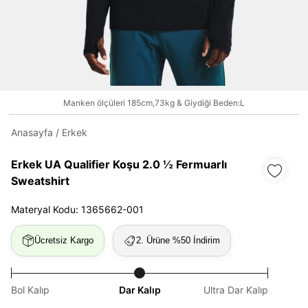
Daha hızlı ödeme.
Hızlı sipariş takibi.
Kolay iade ve değişim.
Manken ölçüleri 185cm,73kg & Giydiği Beden:L
Giriş Yap
Kayıt Ol
Anasayfa
/
Erkek
Erkek UA Qualifier Koşu 2.0 ½ Fermuarlı
E-posta
Sweatshirt
Materyal Kodu: 1365662-001
Şifre
Ücretsiz Kargo
2. Ürüne %50 İndirim
göster
Şifremi Unuttum
Beni Hatırla
Bol Kalıp
Dar Kalıp
Ultra Dar Kalıp