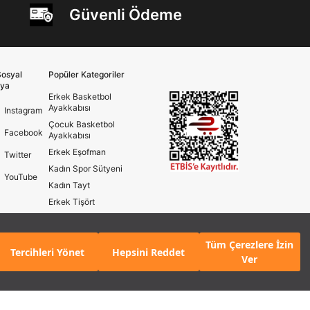
Güvenli Ödeme
osyal
Popüler Kategoriler
ya
Erkek Basketbol
Ayakkabısı
Instagram
Çocuk Basketbol
Facebook
Ayakkabısı
Erkek Eşofman
Twitter
Kadın Spor Sütyeni
YouTube
Kadın Tayt
Erkek Tişört
Erkek Koşu Ayakkabısı
Kadın Koşu Ayakkabısı
Tüm Çerezlere İzin
KLE
Tercihleri Yönet
Hepsini Reddet
Ver