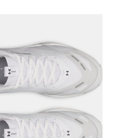
it
Mağazada Bul
z.