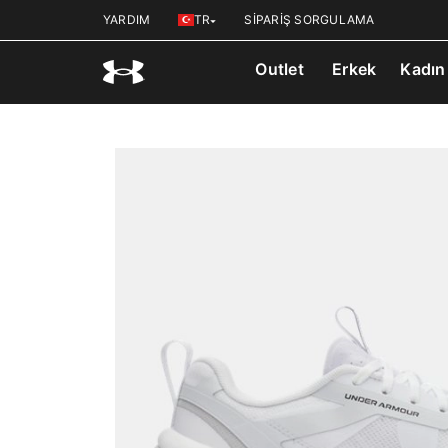
YARDIM
TR
SİPARİŞ SORGULAMA
Outlet
Erkek
Kadın