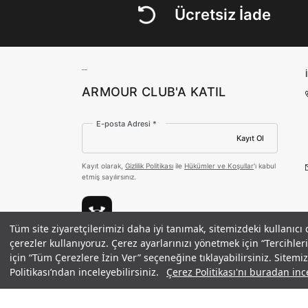
Ücretsiz İade
ARMOUR CLUB'A KATIL
E-posta Adresi *
Kayıt Ol
Kayıt olarak,
Gizlilik Politikası
ile
Hükümler ve Koşullar
'ı kabul
etmiş sayılırsınız.
Tüm site ziyaretçilerimizi daha iyi tanımak, sitemizdeki kullanıcı
Erkek UA Reign Xt Training Ayakkabı
çerezler kullanıyoruz. Çerez ayarlarınızı yönetmek için “Tercihl
Ödeme Yöntemleri
için “Tüm Çerezlere İzin Ver” seçeneğine tıklayabilirsiniz. Sitem
11.490 TL
Politikası’ndan inceleyebilirsiniz.
Çerez Politikası'nı buradan ince
©2021 Under Armour, Inc.
Gizlilik Politikası
/
Çerez Politikası
/