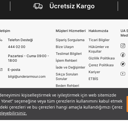
Ücretsiz Kargo
Üye Ol
İletişim
Müşteri Hizmetleri
Hakkımızda
UA S
Med
Telefon Desteği
Sipariş Sorgulama
Ticari Bilgiler
444 02 00
Bize Ulaşın
Hükümler ve
Koşullar
Teslimat Bilgileri
Pazartesi - Cuma 09:00 -
Gizlilik Politikası
18:00
İşlem Rehberi
Çerez Politikası
İade ve Değişimler
E-posta
Kariyer
Sıkça Sorulan
bilgi@underarmour.com
Sorular
ETBİS
Beden Rehberi
Site Haritası
 deneyimini kişiselleştirmek ve iyileştirmek için web sitemizde
adet
sı
Mağazalar
eri Yönet” seçeneğine veya tüm çerezlerin kullanımını kabul etmek
SEPETE E
1
Armour Club
izdeki çerezleri ve bu çerezleri hangi amaçla kullandığımızı Çerez
leyebilirsiniz.
Hüküm ve Koşullar
Çerezleri Yönet