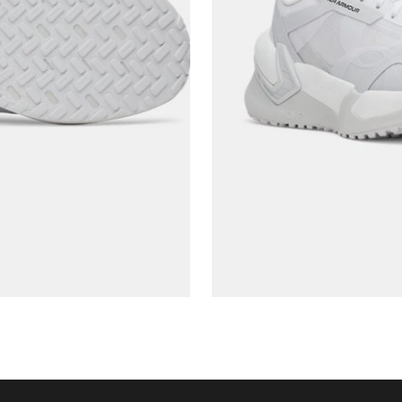
Aşağıdakileri okudum ve kabul ediyorum:
Kişisel verileriniz
Aydınlatma Metni
,
Hüküm ve Koşullar
uyarınca işlenecektir. Kişisel verilerimin Doğuş
Perakende Satış Giyim ve Aksesuar Ticaret A.Ş.
tarafından ticari elektronik ileti gönderilmesi amacıyla
işlenmesini kabul ediyorum.
Sms
E-mail
Çağrı Merkezi / Arama
Kişisel verilerimin Doğuş Perakende Satış Giyim ve
Aksesuar Ticaret A.Ş. bünyesinde yer alan
markalara ait ürünlerin bana özel pazarlanması ve
Doğuş Grubu şirketlerinde bulunan pazarlama
verilerimin kişiselleştirilmiş reklamcılık faaliyeti
amacıyla işlenmesini kabul ediyorum.
Kimlik, iletişim ve müşteri işlem verilerimin alınan
internet sitesi altyapı hizmetlerinin sunucularının yurt
dışında bulunması sebebiyle yurt dışında mukim
Amazon Inc. ve Google LLC. ile paylaşılmasını kabul
ediyorum.