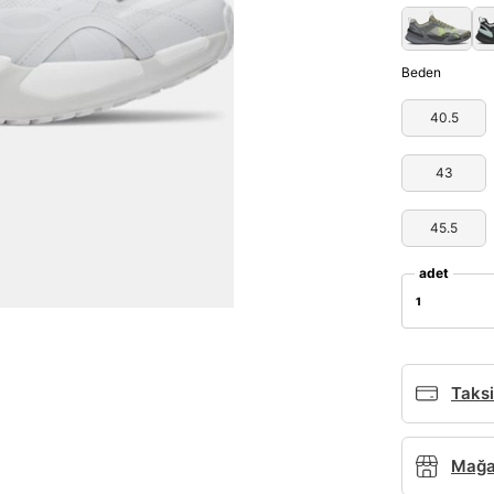
Beden
40.5
43
45.5
adet
1
Taksi
Mağaz