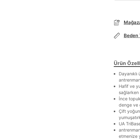
Mağaza
Parola Yenileme
Beden 
Parola yenileme isteği için e-posta adresinizi giriniz.
Ürün Özelli
E-posta adresi
Dayanıklı 
antrenmanl
Hafif ve y
sağlarken 
Parolayı Yenile
İnce topuk
denge ve 
Çift yoğun
Giriş Sayfasına Dön
yumuşatırk
UA TriBase
Zaten hesabın var mı? Giriş yap
antrenman
etmenize y