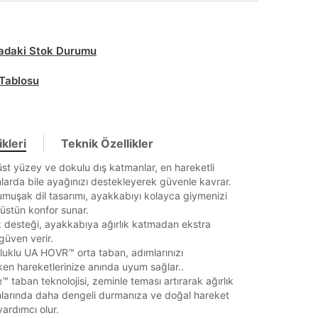
daki Stok Durumu
Tablosu
kleri
Teknik Özellikler
üst yüzey ve dokulu dış katmanlar, en hareketli
arda bile ayağınızı destekleyerek güvenle kavrar.
umuşak dil tasarımı, ayakkabıyı kolayca giymenizi
üstün konfor sunar.
 desteği, ayakkabıya ağırlık katmadan ekstra
güven verir.
luklu UA HOVR™ orta taban, adımlarınızı
en hareketlerinize anında uyum sağlar..
™ taban teknolojisi, zeminle teması artırarak ağırlık
larında daha dengeli durmanıza ve doğal hareket
ardımcı olur.