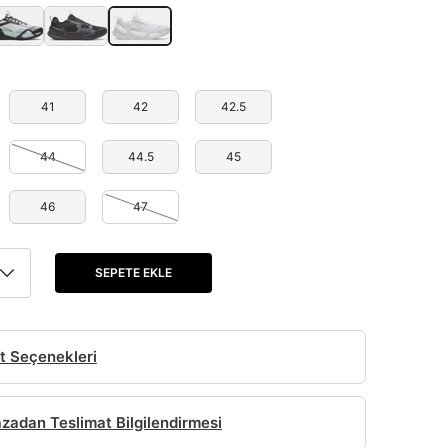
41
42
42.5
44
44.5
45
46
47
SEPETE EKLE
t Seçenekleri
adan Teslimat Bilgilendirmesi