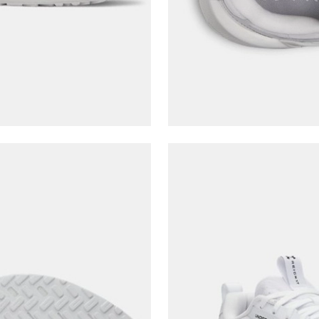
Giriş Yap
Kapat
Ad*
Soyad*
Telefon Numarası*
E-posta Adresi*
Şifre*
göster
En az 8 karakter
Bir küçük harf karakter
Bir rakam
Bir büyük harf
En az 1 özel karakter