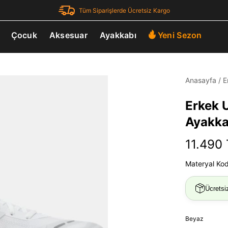
Tüm Siparişlerde Ücretsiz Kargo
Çocuk
Aksesuar
Ayakkabı
Yeni Sezon
Anasayfa
/
E
Erkek 
Ayakka
11.490
Materyal Ko
Ücretsi
Beyaz