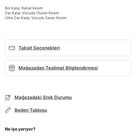
Giriş Yap
Bol Kalıp: Rahat Kesim
Dar Kalıp: Vücuda Oturan Kesim
Ad*
Ultra Dar Kalıp: Vücudu Saran Kesim
Soyad*
Taksit Seçenekleri
Telefon Numarası*
Mağazadan Teslimat Bilgilendirmesi
BEDEN TABLOSU
E-posta Adresi*
Mağazadaki Stok Durumu
TAKSİT SEÇENEKLERİ
Beden Tablosu
Mağazada Bul
Şifre*
göster
Banka
Kart
Taksit
Siparişinizin durumu hakkında bilgi alabilmek için
Term Of Use
ipsum
sn
sn
Ne işe yarıyor?
aşağıdaki bilgileri giriniz.
İşbankası
Maximum
6