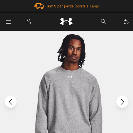
Tüm Siparişlerde Ücretsiz Kargo
Parola Yenileme
0
Giriş Yap
Parola yenileme isteği için e-posta adresinizi giriniz.
E-posta adresi
E-posta Adresi *
Şifre *
Parolayı Yenile
göster
Giriş Sayfasına Dön
Şifremi Unuttum
Zaten hesabın var mı? Giriş yap
Giriş Yap
Kayıt Ol
Under Armour'da yeni misiniz?
Üye Olmadan Devam Et