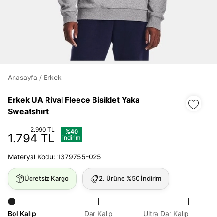
Daha hızlı ödeme.
Hızlı sipariş takibi.
Kolay iade ve değişim.
Anasayfa
/
Erkek
Giriş Yap
Kayıt Ol
Erkek UA Rival Fleece Bisiklet Yaka
Sweatshirt
E-posta
2.990 TL
%40
1.794 TL
indirim
Materyal Kodu: 1379755-025
Şifre
göster
Ücretsiz Kargo
2. Ürüne %50 İndirim
Şifremi Unuttum
Beni Hatırla
Bol Kalıp
Dar Kalıp
Ultra Dar Kalıp