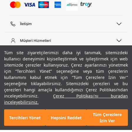
İletişim
Telefon Desteği
444 02 00
Müşteri Hizmetleri
Pazartesi - Cuma 09:00 - 18:00
E-posta
Sipariş Sorgulama
Tüm site ziyaretçilerimizi daha iyi tanımak, sitemizdeki
bilgi@underarmour.com
Hakkımızda
Bize Ulaşın
kullanıcı deneyimini kişiselleştirmek ve iyileştirmek için web
sitemizde çerezler kullanıyoruz. Çerez ayarlarınızı yönetmek
Teslimat Bilgileri
Ticari Bilgiler
için “Tercihleri Yönet” seçeneğine veya tüm çerezlerin
İşlem Rehberi
UA Sosyal Medya
Hükümler ve Koşullar
kullanımını kabul etmek için “Tüm Çerezlere İzin Ver”
İade ve Değişimler
Gizlilik Politikası
seçeneğine tıklayabilirsiniz. Sitemizdeki çerezleri ve bu
Instagram
Sıkça Sorulan Sorular
Çerez Politikası
çerezleri hangi amaçla kullandığımızı Çerez Politikası’ndan
Popüler Kategoriler
Facebook
Beden Rehberi
inceleyebilirsiniz.
Çerez Politikası'nı buradan
Kariyer
Twitter
Site Haritası
Erkek Basketbol Ayakkabısı
inceleyebilirsiniz.
+ 6 Renk
ETBİS
YouTube
Mağazalar
Çocuk Basketbol Ayakkabısı
Tüm Çerezlere
Armour Club
Erkek Eşofman
Tercihleri Yönet
Hepsini Reddet
2.990 TL
%40
SEPETE EKLE
İzin Ver
indirim
1.794 TL
Kadın Spor Sütyeni
Kadın Tayt