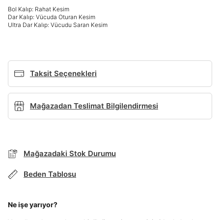
Bol Kalıp: Rahat Kesim
Dar Kalıp: Vücuda Oturan Kesim
Giriş Yap
Ultra Dar Kalıp: Vücudu Saran Kesim
Ad*
Taksit Seçenekleri
Soyad*
Mağazadan Teslimat Bilgilendirmesi
Telefon Numarası*
Mağazadaki Stok Durumu
E-posta Adresi*
BEDEN TABLOSU
Beden Tablosu
Şifre*
Ne işe yarıyor?
TAKSİT SEÇENEKLERİ
göster