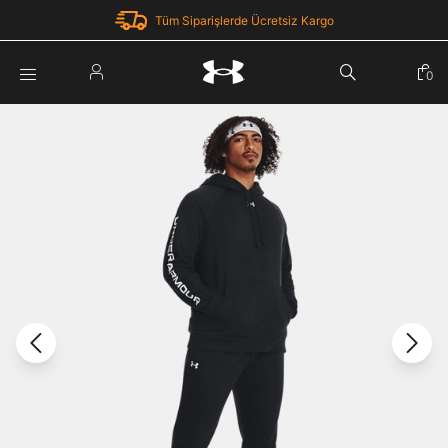
Tüm Siparişlerde Ücretsiz Kargo
Parola Yenileme
0
Giriş Yap
Parola yenileme isteği için e-posta adresinizi giriniz.
E-posta adresi
E-posta Adresi *
Şifre *
Parolayı Yenile
göster
Giriş Sayfasına Dön
Şifremi Unuttum
Zaten hesabın var mı? Giriş yap
Giriş Yap
Kayıt Ol
Under Armour'da yeni misiniz?
Üye Olmadan Devam Et