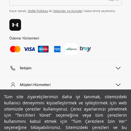
Tümünü Gör
Kayıt olarak,
Gizlilik Politikası
ile
Hükümler ve Koşullar
'ı kabul etmiş sayılırsınız.
Ödeme Yöntemleri
İletişim
Telefon Desteği
444 02 00
Müşteri Hizmetleri
Pazartesi - Cuma 09:00 - 18:00
E-posta
Sipariş Sorgulama
Tüm site ziyaretçilerimizi daha iyi tanımak, sitemizdeki
bilgi@underarmour.com
Hakkımızda
Bize Ulaşın
kullanıcı deneyimini kişiselleştirmek ve iyileştirmek için web
sitemizde çerezler kullanıyoruz. Çerez ayarlarınızı yönetmek
Teslimat Bilgileri
Ticari Bilgiler
için “Tercihleri Yönet” seçeneğine veya tüm çerezlerin
İşlem Rehberi
UA Sosyal Medya
Hükümler ve Koşullar
kullanımını kabul etmek için “Tüm Çerezlere İzin Ver”
İade ve Değişimler
Gizlilik Politikası
seçeneğine tıklayabilirsiniz. Sitemizdeki çerezleri ve bu
Instagram
Sıkça Sorulan Sorular