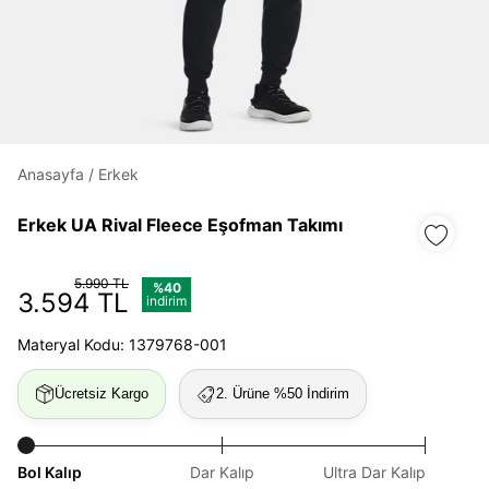
Daha hızlı ödeme.
Hızlı sipariş takibi.
Anasayfa
/
Erkek
Kolay iade ve değişim.
Erkek UA Rival Fleece Eşofman Takımı
Giriş Yap
Kayıt Ol
5.990 TL
%40
3.594 TL
indirim
E-posta
Materyal Kodu: 1379768-001
Ücretsiz Kargo
2. Ürüne %50 İndirim
Şifre
göster
Bol Kalıp
Dar Kalıp
Ultra Dar Kalıp
Şifremi Unuttum
Beni Hatırla