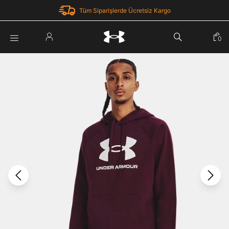
Tüm Siparişlerde Ücretsiz Kargo
Parola Yenileme
0
Giriş Yap
Parola yenileme isteği için e-posta adresinizi giriniz.
E-posta adresi
E-posta Adresi *
Şifre *
Parolayı Yenile
göster
Giriş Sayfasına Dön
Şifremi Unuttum
Zaten hesabın var mı? Giriş yap
Giriş Yap
Kayıt Ol
Under Armour'da yeni misiniz?
Üye Olmadan Devam Et