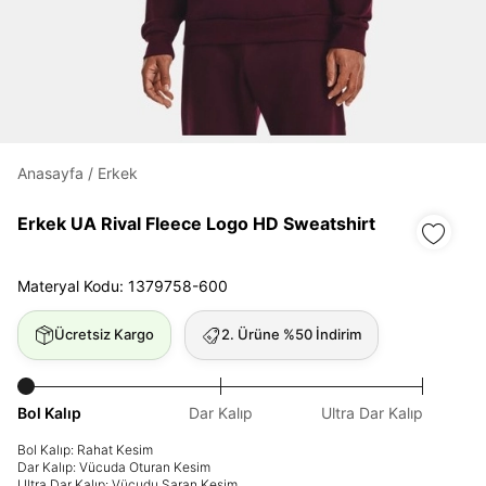
Daha hızlı ödeme.
Hızlı sipariş takibi.
Kolay iade ve değişim.
Anasayfa
/
Erkek
Giriş Yap
Kayıt Ol
Erkek UA Rival Fleece Logo HD Sweatshirt
Materyal Kodu: 1379758-600
E-posta
Ücretsiz Kargo
2. Ürüne %50 İndirim
Şifre
göster
Bol Kalıp
Dar Kalıp
Ultra Dar Kalıp
Bol Kalıp: Rahat Kesim
Şifremi Unuttum
Beni Hatırla
Dar Kalıp: Vücuda Oturan Kesim
Ultra Dar Kalıp: Vücudu Saran Kesim