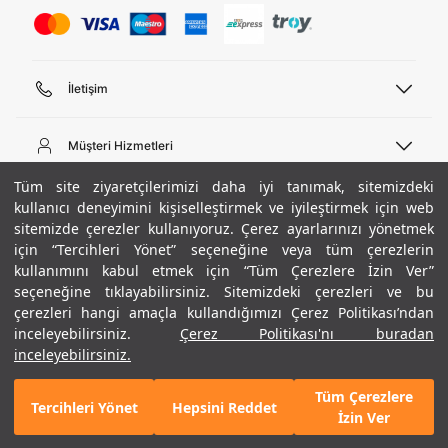
İletişim
Telefon Desteği
444 02 00
Müşteri Hizmetleri
Pazartesi - Cuma 09:00 - 18:00
E-posta
Sipariş Sorgulama
Tüm site ziyaretçilerimizi daha iyi tanımak, sitemizdeki
bilgi@underarmour.com
Hakkımızda
Bize Ulaşın
kullanıcı deneyimini kişiselleştirmek ve iyileştirmek için web
sitemizde çerezler kullanıyoruz. Çerez ayarlarınızı yönetmek
Teslimat Bilgileri
Ticari Bilgiler
için “Tercihleri Yönet” seçeneğine veya tüm çerezlerin
İşlem Rehberi
UA Sosyal Medya
Hükümler ve Koşullar
kullanımını kabul etmek için “Tüm Çerezlere İzin Ver”
İade ve Değişimler
Gizlilik Politikası
seçeneğine tıklayabilirsiniz. Sitemizdeki çerezleri ve bu
Instagram
Sıkça Sorulan Sorular
Çerez Politikası
çerezleri hangi amaçla kullandığımızı Çerez Politikası’ndan
Popüler Kategoriler
Facebook
Beden Rehberi
inceleyebilirsiniz.
Çerez Politikası'nı buradan
Kariyer
Twitter
Site Haritası
Erkek Basketbol Ayakkabısı
inceleyebilirsiniz.
+ 12 Renk
ETBİS
YouTube
Mağazalar
Çocuk Basketbol Ayakkabısı
Tüm Çerezlere
Armour Club
Erkek Eşofman
Tercihleri Yönet
Hepsini Reddet
GELINCE HABER VER
İzin Ver
Kadın Spor Sütyeni