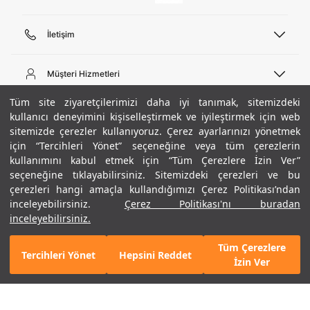
İletişim
Telefon Desteği
444 02 00
Müşteri Hizmetleri
Pazartesi - Cuma 09:00 - 18:00
E-posta
Sipariş Sorgulama
Tüm site ziyaretçilerimizi daha iyi tanımak, sitemizdeki
bilgi@underarmour.com
Hakkımızda
Bize Ulaşın
kullanıcı deneyimini kişiselleştirmek ve iyileştirmek için web
sitemizde çerezler kullanıyoruz. Çerez ayarlarınızı yönetmek
Teslimat Bilgileri
Ticari Bilgiler
için “Tercihleri Yönet” seçeneğine veya tüm çerezlerin
İşlem Rehberi
UA Sosyal Medya
Hükümler ve Koşullar
kullanımını kabul etmek için “Tüm Çerezlere İzin Ver”
İade ve Değişimler
Gizlilik Politikası
seçeneğine tıklayabilirsiniz. Sitemizdeki çerezleri ve bu
Instagram
Sıkça Sorulan Sorular
Çerez Politikası
çerezleri hangi amaçla kullandığımızı Çerez Politikası’ndan
Popüler Kategoriler
Facebook
Beden Rehberi
inceleyebilirsiniz.
Çerez Politikası'nı buradan
Kariyer
Twitter
Site Haritası
Erkek Basketbol Ayakkabısı
inceleyebilirsiniz.
+ 8 Renk
ETBİS
YouTube
Mağazalar
Çocuk Basketbol Ayakkabısı
Tüm Çerezlere
Armour Club
Erkek Eşofman
Tercihleri Yönet
Hepsini Reddet
GELINCE HABER VER
İzin Ver
Kadın Spor Sütyeni
Kadın Tayt
Erkek Tişört