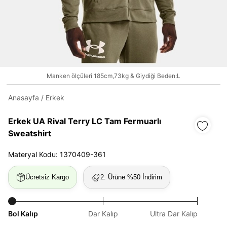
Daha hızlı ödeme.
Hızlı sipariş takibi.
Kolay iade ve değişim.
Manken ölçüleri 185cm,73kg & Giydiği Beden:L
Anasayfa
/
Erkek
Giriş Yap
Kayıt Ol
Erkek UA Rival Terry LC Tam Fermuarlı
E-posta
Sweatshirt
Materyal Kodu: 1370409-361
Şifre
Ücretsiz Kargo
2. Ürüne %50 İndirim
göster
Şifremi Unuttum
Beni Hatırla
Bol Kalıp
Dar Kalıp
Ultra Dar Kalıp