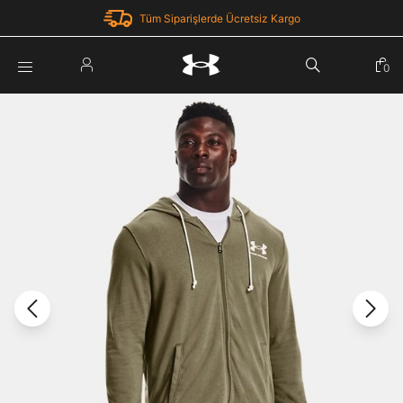
Tüm Siparişlerde Ücretsiz Kargo
Parola Yenileme
0
Giriş Yap
Parola yenileme isteği için e-posta adresinizi giriniz.
E-posta adresi
E-posta Adresi *
Şifre *
Parolayı Yenile
göster
Giriş Sayfasına Dön
Şifremi Unuttum
Zaten hesabın var mı? Giriş yap
Giriş Yap
Kayıt Ol
Under Armour'da yeni misiniz?
Üye Olmadan Devam Et