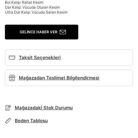
Bol Kalıp: Rahat Kesim
Giriş Yap
Dar Kalıp: Vücuda Oturan Kesim
Ultra Dar Kalıp: Vücudu Saran Kesim
Ad*
GELINCE HABER VER
Soyad*
Taksit Seçenekleri
Telefon Numarası*
Mağazadan Teslimat Bilgilendirmesi
BEDEN TABLOSU
E-posta Adresi*
TAKSİT SEÇENEKLERİ
Mağazadaki Stok Durumu
Mağazada Bul
Şifre*
Beden Tablosu
Banka
Kart
Taksit
Siparişinizin durumu hakkında bilgi alabilmek için
göster
Term Of Use
ipsum
sn
sn
aşağıdaki bilgileri giriniz.
Stok Bildirimi
İşbankası
Maximum
6
E-posta Adresi *