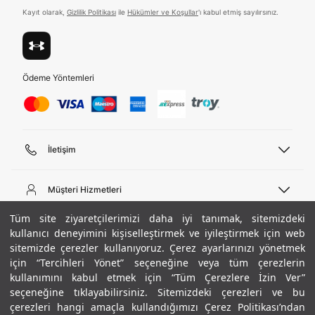
Kayıt olarak,
Gizlilik Politikası
ile
Hükümler ve Koşullar
'ı kabul etmiş sayılırsınız.
Ödeme Yöntemleri
İletişim
Telefon Desteği
444 02 00
Müşteri Hizmetleri
Pazartesi - Cuma 09:00 - 18:00
E-posta
Sipariş Sorgulama
Tüm site ziyaretçilerimizi daha iyi tanımak, sitemizdeki
bilgi@underarmour.com
Hakkımızda
Bize Ulaşın
kullanıcı deneyimini kişiselleştirmek ve iyileştirmek için web
sitemizde çerezler kullanıyoruz. Çerez ayarlarınızı yönetmek
Teslimat Bilgileri
Ticari Bilgiler
için “Tercihleri Yönet” seçeneğine veya tüm çerezlerin
İşlem Rehberi
UA Sosyal Medya
Hükümler ve Koşullar
kullanımını kabul etmek için “Tüm Çerezlere İzin Ver”
İade ve Değişimler
Gizlilik Politikası
seçeneğine tıklayabilirsiniz. Sitemizdeki çerezleri ve bu
Instagram
Sıkça Sorulan Sorular
Çerez Politikası
çerezleri hangi amaçla kullandığımızı Çerez Politikası’ndan
Popüler Kategoriler
Facebook