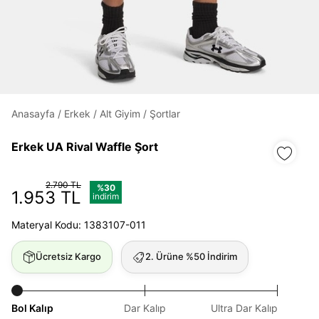
Daha hızlı ödeme.
Hızlı sipariş takibi.
Anasayfa
/
Erkek
/
Alt Giyim
/
Şortlar
Kolay iade ve değişim.
Erkek UA Rival Waffle Şort
Giriş Yap
Kayıt Ol
2.790 TL
%30
1.953 TL
indirim
E-posta
Materyal Kodu: 1383107-011
Ücretsiz Kargo
2. Ürüne %50 İndirim
Şifre
göster
Bol Kalıp
Dar Kalıp
Ultra Dar Kalıp
Şifremi Unuttum
Beni Hatırla