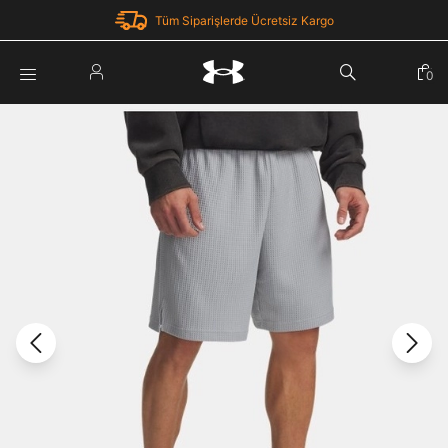
Tüm Siparişlerde Ücretsiz Kargo
Parola Yenileme
0
Giriş Yap
Parola yenileme isteği için e-posta adresinizi giriniz.
E-posta adresi
E-posta Adresi *
Şifre *
Parolayı Yenile
göster
Giriş Sayfasına Dön
Şifremi Unuttum
Zaten hesabın var mı? Giriş yap
Giriş Yap
Kayıt Ol
Under Armour'da yeni misiniz?
Üye Olmadan Devam Et