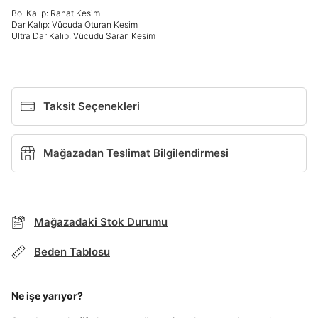
Bol Kalıp: Rahat Kesim
Dar Kalıp: Vücuda Oturan Kesim
Giriş Yap
Ultra Dar Kalıp: Vücudu Saran Kesim
Ad*
Taksit Seçenekleri
Soyad*
Mağazadan Teslimat Bilgilendirmesi
Telefon Numarası*
Mağazadaki Stok Durumu
E-posta Adresi*
BEDEN TABLOSU
Beden Tablosu
Şifre*
TAKSİT SEÇENEKLERİ
Ne işe yarıyor?
göster
Mağazada Bul