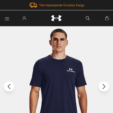
Tüm Siparişlerde Ücretsiz Kargo
Parola Yenileme
0
Giriş Yap
Parola yenileme isteği için e-posta adresinizi giriniz.
E-posta adresi
E-posta Adresi *
Şifre *
Parolayı Yenile
göster
Giriş Sayfasına Dön
Şifremi Unuttum
Zaten hesabın var mı? Giriş yap
Giriş Yap
Kayıt Ol
Under Armour'da yeni misiniz?
Üye Olmadan Devam Et