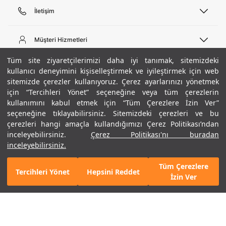
İletişim
Telefon Desteği
444 02 00
Müşteri Hizmetleri
Pazartesi - Cuma 09:00 - 18:00
E-posta
Sipariş Sorgulama
Tüm site ziyaretçilerimizi daha iyi tanımak, sitemizdeki
bilgi@underarmour.com
Hakkımızda
Bize Ulaşın
kullanıcı deneyimini kişiselleştirmek ve iyileştirmek için web
sitemizde çerezler kullanıyoruz. Çerez ayarlarınızı yönetmek
Teslimat Bilgileri
Ticari Bilgiler
için “Tercihleri Yönet” seçeneğine veya tüm çerezlerin
İşlem Rehberi
UA Sosyal Medya
Hükümler ve Koşullar
kullanımını kabul etmek için “Tüm Çerezlere İzin Ver”
İade ve Değişimler
Gizlilik Politikası
seçeneğine tıklayabilirsiniz. Sitemizdeki çerezleri ve bu
Instagram
Sıkça Sorulan Sorular
Çerez Politikası
çerezleri hangi amaçla kullandığımızı Çerez Politikası’ndan
Popüler Kategoriler
Facebook
Beden Rehberi
inceleyebilirsiniz.
Çerez Politikası'nı buradan
Kariyer
Twitter
Site Haritası
Erkek Basketbol Ayakkabısı
inceleyebilirsiniz.
+ 9 Renk
ETBİS
YouTube
Mağazalar
Çocuk Basketbol Ayakkabısı
Tüm Çerezlere
Armour Club
Erkek Eşofman
Tercihleri Yönet
Hepsini Reddet
GELINCE HABER VER
İzin Ver
Kadın Spor Sütyeni
Kadın Tayt
Erkek Tişört
Erkek Koşu Ayakkabısı
©2021 Under Armour, Inc.