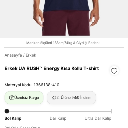
Daha hızlı ödeme.
Hızlı sipariş takibi.
Kolay iade ve değişim.
Manken ölçüleri 188cm,74kg & Giydiği Beden:L
Giriş Yap
Kayıt Ol
Anasayfa
/
Erkek
Erkek UA RUSH™ Energy Kısa Kollu T-shirt
E-posta
Materyal Kodu: 1366138-410
Şifre
Ücretsiz Kargo
2. Ürüne %50 İndirim
göster
Şifremi Unuttum
Beni Hatırla
Bol Kalıp
Dar Kalıp
Ultra Dar Kalıp
Bol Kalıp: Rahat Kesim