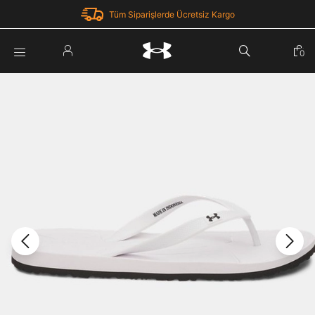
Tüm Siparişlerde Ücretsiz Kargo
Parola Yenileme
0
Giriş Yap
Parola yenileme isteği için e-posta adresinizi giriniz.
E-posta adresi
E-posta Adresi *
Şifre *
Parolayı Yenile
göster
Giriş Sayfasına Dön
Şifremi Unuttum
Zaten hesabın var mı? Giriş yap
Giriş Yap
Kayıt Ol
Under Armour'da yeni misiniz?
Üye Olmadan Devam Et