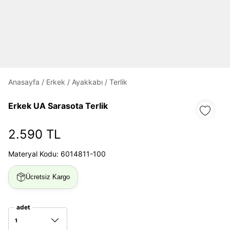
Daha hızlı ödeme.
Hızlı sipariş takibi.
Kolay iade ve değişim.
Giriş Yap
Kayıt Ol
Anasayfa
/
Erkek
/
Ayakkabı
/
Terlik
E-posta
Erkek UA Sarasota Terlik
2.590 TL
Şifre
Materyal Kodu: 6014811-100
göster
Ücretsiz Kargo
Şifremi Unuttum
Beni Hatırla
adet
Giriş Yap
1
Ad*