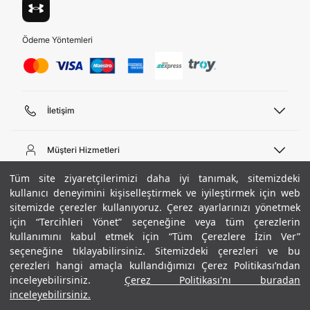
Üye Ol
Birleşik Krallık
Türkiye
Ödeme Yöntemleri
Tümünü Gör
İletişim
Telefon Desteği
444 02 00
Müşteri Hizmetleri
Pazartesi - Cuma 09:00 - 18:00
E-posta
Sipariş Sorgulama
Tüm site ziyaretçilerimizi daha iyi tanımak, sitemizdeki
bilgi@underarmour.com
Hakkımızda
Bize Ulaşın
kullanıcı deneyimini kişiselleştirmek ve iyileştirmek için web
sitemizde çerezler kullanıyoruz. Çerez ayarlarınızı yönetmek
Teslimat Bilgileri
Ticari Bilgiler
için “Tercihleri Yönet” seçeneğine veya tüm çerezlerin
İşlem Rehberi
UA Sosyal Medya
Hükümler ve Koşullar
kullanımını kabul etmek için “Tüm Çerezlere İzin Ver”
İade ve Değişimler
Gizlilik Politikası
seçeneğine tıklayabilirsiniz. Sitemizdeki çerezleri ve bu
Instagram
Sıkça Sorulan Sorular
Çerez Politikası
çerezleri hangi amaçla kullandığımızı Çerez Politikası’ndan
Popüler Kategoriler
Facebook
Beden Rehberi
inceleyebilirsiniz.
Çerez Politikası'nı buradan
Kariyer
Twitter
Site Haritası
Erkek Basketbol Ayakkabısı
inceleyebilirsiniz.
+ 1 Renk
ETBİS
YouTube
Mağazalar
Çocuk Basketbol Ayakkabısı