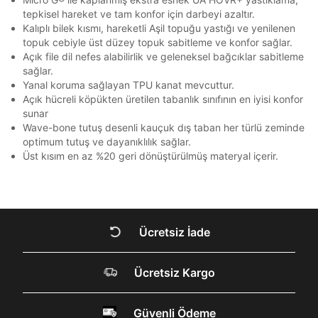
Bir rakam
Bir büyük harf
bildirim göndereceğiz.
Sipariş Numaranız *
Bilgilerinizi güncellemek için lütfen telefonunuza SMS
Bilgilerinizi güncellemek için lütfen telefonunuza SMS
tepkisel hareket ve tam konfor için darbeyi azaltır.
Kapat
Kapat
En az 1 özel karakter
QNB
QNB
4
ile gelen kodu girerek telefon numaranızı doğrulayın.
ile gelen kodu girerek telefon numaranızı doğrulayın.
Kalıplı bilek kısmı, hareketli Aşil topuğu yastığı ve yenilenen
Mağazada Bul
topuk cebiyle üst düzey topuk sabitleme ve konfor sağlar.
AnadoluBank
World
3
Kapat
Açık file dil nefes alabilirlik ve geleneksel bağcıklar sabitleme
Aşağıdakileri okudum ve kabul ediyorum:
Sorgula
sağlar.
Kişisel verileriniz
Aydınlatma Metni
,
Hüküm ve Koşullar
Yanal koruma sağlayan TPU kanat mevcuttur.
uyarınca işlenecektir. Kişisel verilerimin Doğuş
Açık hücreli köpükten üretilen tabanlık sınıfının en iyisi konfor
GÖNDER
GÖNDER
Perakende Satış Giyim ve Aksesuar Ticaret A.Ş.
sunar
Kapat
tarafından ticari elektronik ileti gönderilmesi amacıyla
Wave-bone tutuş desenli kauçuk dış taban her türlü zeminde
işlenmesini kabul ediyorum.
optimum tutuş ve dayanıklılık sağlar.
Sms
Üst kısım en az %20 geri dönüştürülmüş materyal içerir.
E-mail
Çağrı Merkezi / Arama
Kişisel verilerimin Doğuş Perakende Satış Giyim ve
Aksesuar Ticaret A.Ş. bünyesinde yer alan
Kapat
Ücretsiz İade
markalara ait ürünlerin bana özel pazarlanması ve
Doğuş Grubu şirketlerinde bulunan pazarlama
verilerimin kişiselleştirilmiş reklamcılık faaliyeti
DOĞRU UNDER
Ücretsiz Kargo
amacıyla işlenmesini kabul ediyorum.
ARMOUR SİTESİNDE
Kimlik, iletişim ve müşteri işlem verilerimin alınan
internet sitesi altyapı hizmetlerinin sunucularının yurt
Güvenli Ödeme
dışında bulunması sebebiyle yurt dışında mukim