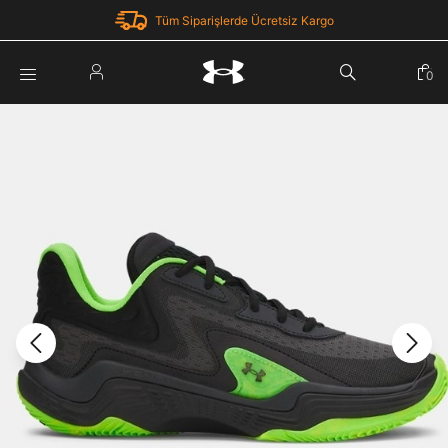
Tüm Siparişlerde Ücretsiz Kargo
Parola Yenileme
0
Giriş Yap
Parola yenileme isteği için e-posta adresinizi giriniz.
E-posta adresi
E-posta Adresi *
Şifre *
Parolayı Yenile
göster
Giriş Sayfasına Dön
Şifremi Unuttum
Zaten hesabın var mı? Giriş yap
Giriş Yap
Kayıt Ol
Under Armour'da yeni misiniz?
Üye Olmadan Devam Et