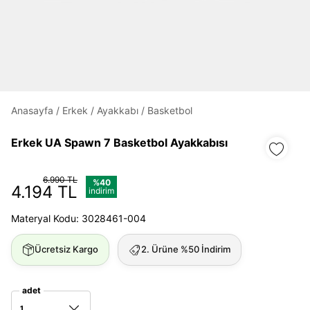
Daha hızlı ödeme.
Hızlı sipariş takibi.
Kolay iade ve değişim.
Anasayfa
/
Erkek
/
Ayakkabı
/
Basketbol
Giriş Yap
Kayıt Ol
Erkek UA Spawn 7 Basketbol Ayakkabısı
E-posta
6.990 TL
%40
4.194 TL
indirim
Materyal Kodu: 3028461-004
Şifre
göster
Ücretsiz Kargo
2. Ürüne %50 İndirim
Şifremi Unuttum
Beni Hatırla
adet
1