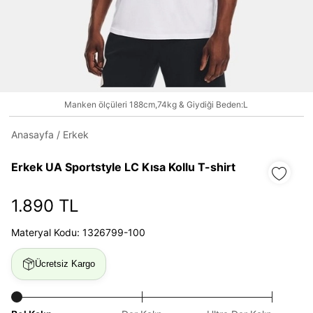
Daha hızlı ödeme.
Hızlı sipariş takibi.
Kolay iade ve değişim.
Manken ölçüleri 188cm,74kg & Giydiği Beden:L
Giriş Yap
Kayıt Ol
Anasayfa
/
Erkek
Erkek UA Sportstyle LC Kısa Kollu T-shirt
E-posta
1.890 TL
Şifre
Materyal Kodu: 1326799-100
göster
Ücretsiz Kargo
Şifremi Unuttum
Beni Hatırla