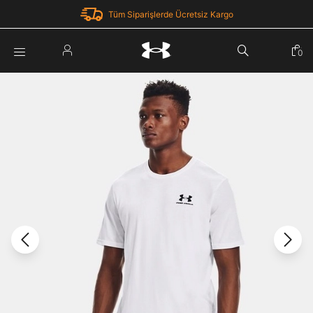
Tüm Siparişlerde Ücretsiz Kargo
Parola Yenileme
0
Giriş Yap
Parola yenileme isteği için e-posta adresinizi giriniz.
E-posta adresi
E-posta Adresi *
Şifre *
Parolayı Yenile
göster
Giriş Sayfasına Dön
Şifremi Unuttum
Zaten hesabın var mı? Giriş yap
Giriş Yap
Kayıt Ol
Under Armour'da yeni misiniz?
Üye Olmadan Devam Et