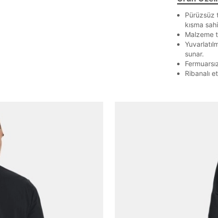
E-posta adresi
Pürüzsüz t
kısma sahi
Malzeme te
Yuvarlatıl
sunar.
Parolayı Yenile
Fermuarsız
Ribanalı e
Giriş Sayfasına Dön
Zaten hesabın var mı? Giriş yap
Giriş Yap