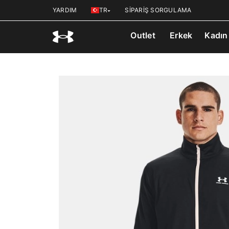
YARDIM
TR
SİPARİŞ SORGULAMA
Outlet
Erkek
Kadın