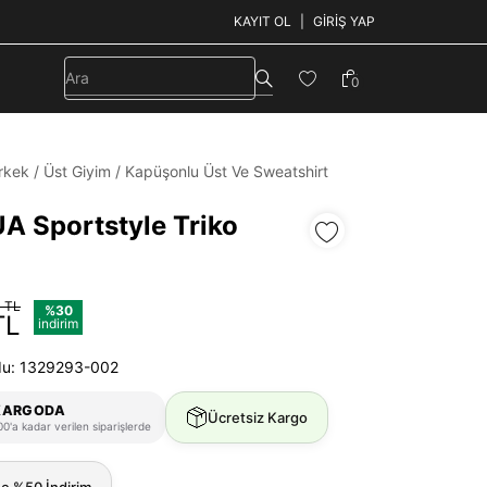
KAYIT OL
GIRIŞ YAP
0
rkek
/
Üst Giyim
/
Kapüşonlu Üst Ve Sweatshirt
UA Sportstyle Triko
 TL
%30
TL
indirim
du: 1329293-002
KARGODA
Ücretsiz Kargo
0'a kadar verilen siparişlerde
ne %50 İndirim