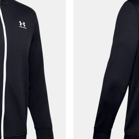
Kapat
Ad*
Soyad*
Telefon Numarası*
E-posta Adresi*
Şifre*
göster
En az 8 karakter
Bir küçük harf karakter
Bir rakam
Bir büyük harf
En az 1 özel karakter
Aşağıdakileri okudum ve kabul ediyorum: