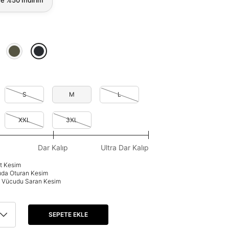
S
M
L
XXL
3XL
Dar Kalıp
Ultra Dar Kalıp
at Kesim
uda Oturan Kesim
p: Vücudu Saran Kesim
SEPETE EKLE