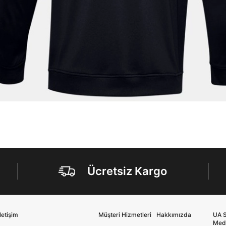
Ücretsiz Kargo
İletişim
Müşteri Hizmetleri
Hakkımızda
UA S
Med