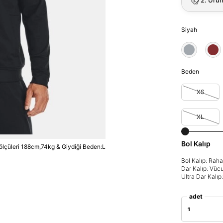
Siyah
Beden
XS
XL
Bol Kalıp
lçüleri 188cm,74kg & Giydiği Beden:L
Bol Kalıp: Rah
Dar Kalıp: Vüc
Ultra Dar Kalı
adet
1