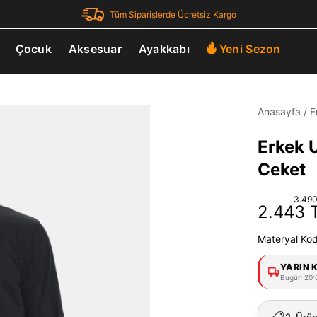
Tüm Siparişlerde Ücretsiz Kargo
Çocuk
Aksesuar
Ayakkabı
Yeni Sezon
Anasayfa
/
E
Erkek 
Ceket
3.490
2.443 
Materyal Ko
YARIN 
Bugün 20:0
2. Ürü