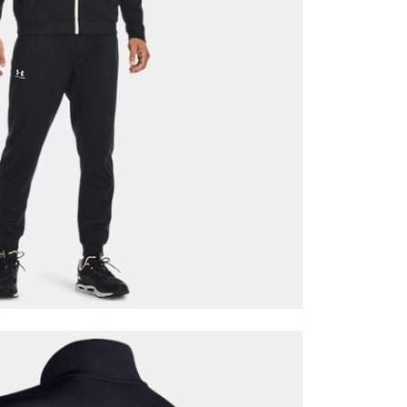
it
Mağazada Bul
z.