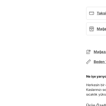
Taksi
Mağaz
Mağaza
Beden 
Ne işe yarıy
Herkesin bir 
Parola Yenileme
Kaslarınızı s
sıcaklık yüks
Parola yenileme isteği için e-posta adresinizi giriniz.
Ürün Özelli