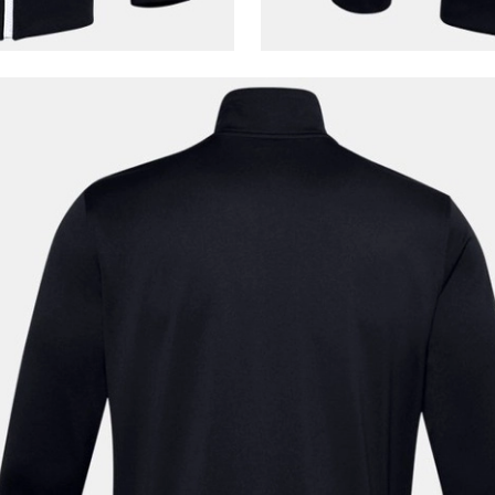
Kişisel verileriniz
Aydınlatma Metni
,
Hüküm ve Koşullar
uyarınca işlenecektir. Kişisel verilerimin Doğuş
Perakende Satış Giyim ve Aksesuar Ticaret A.Ş.
tarafından ticari elektronik ileti gönderilmesi amacıyla
işlenmesini kabul ediyorum.
Sms
E-mail
Çağrı Merkezi / Arama
Kişisel verilerimin Doğuş Perakende Satış Giyim ve
Aksesuar Ticaret A.Ş. bünyesinde yer alan
markalara ait ürünlerin bana özel pazarlanması ve
Doğuş Grubu şirketlerinde bulunan pazarlama
verilerimin kişiselleştirilmiş reklamcılık faaliyeti
amacıyla işlenmesini kabul ediyorum.
Kimlik, iletişim ve müşteri işlem verilerimin alınan
internet sitesi altyapı hizmetlerinin sunucularının yurt
dışında bulunması sebebiyle yurt dışında mukim
Amazon Inc. ve Google LLC. ile paylaşılmasını kabul
ediyorum.
Üye Ol