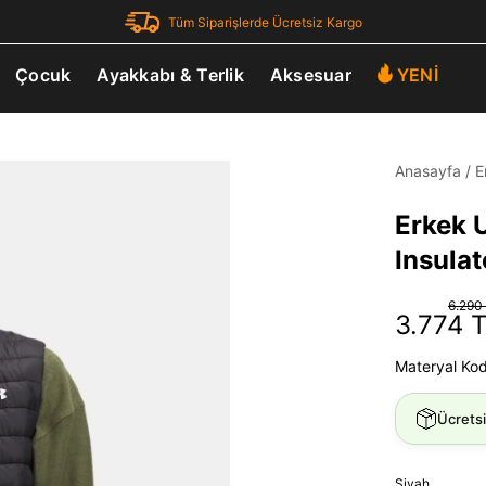
Tüm Siparişlerde Ücretsiz Kargo
Çocuk
Ayakkabı & Terlik
Aksesuar
YENİ
Anasayfa
/
E
Erkek 
Insulat
6.290
3.774 
Materyal Ko
Ücrets
Siyah