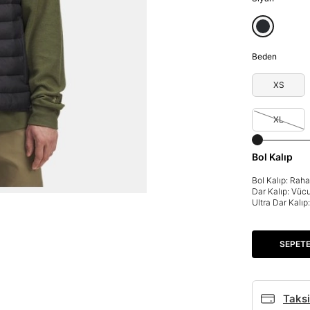
Beden
XS
XL
Bol Kalıp
Bol Kalıp: Rah
Dar Kalıp: Vüc
Parola Yenileme
Ultra Dar Kalı
Parola yenileme isteği için e-posta adresinizi giriniz.
SEPETE
E-posta adresi
Taksi