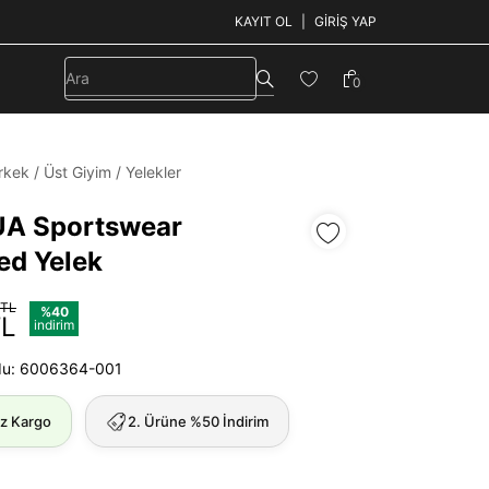
KAYIT OL
GIRIŞ YAP
0
rkek
/
Üst Giyim
/
Yelekler
UA Sportswear
ed Yelek
 TL
%40
TL
indirim
du: 6006364-001
iz Kargo
2. Ürüne %50 İndirim