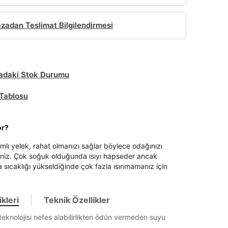
adan Teslimat Bilgilendirmesi
daki Stok Durumu
Tablosu
it
or?
tımlı yelek, rahat olmanızı sağlar böylece odağınızı
niz. Çok soğuk olduğunda ısıyı hapseder ancak
Mağazada Bul
 sıcaklığı yükseldiğinde çok fazla ısınmamanız için
z.
kleri
Teknik Özellikler
eknolojisi nefes alabilirlikten ödün vermeden suyu