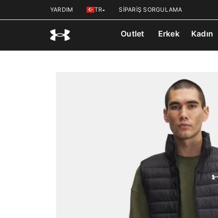
YARDIM
TR
SİPARİŞ SORGULAMA
Outlet
Erkek
Kadın