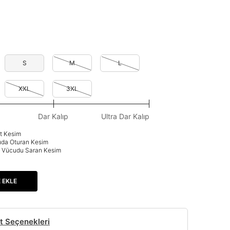
S
M
L
XXL
3XL
Dar Kalıp
Ultra Dar Kalıp
at Kesim
uda Oturan Kesim
p: Vücudu Saran Kesim
 EKLE
t Seçenekleri