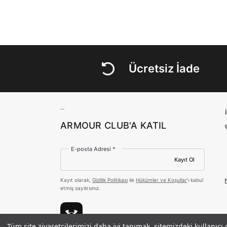
Ücretsiz İade
ARMOUR CLUB'A KATIL
E-posta Adresi *
Kayıt Ol
Kayıt olarak,
Gizlilik Politikası
ile
Hükümler ve Koşullar
'ı kabul
etmiş sayılırsınız.
Tüm site ziyaretçilerimizi daha iyi tanımak, sitemizdeki kullanıcı