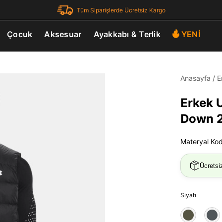
Tüm Siparişlerde Ücretsiz Kargo
Çocuk
Aksesuar
Ayakkabı & Terlik
YENİ
Anasayfa
/
E
Erkek 
Down 2
Materyal Ko
Ücretsi
Siyah