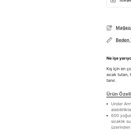
Mağaza
Beden 
Ne işe yarıy
Kış için en ç
sıcak tutan, 
tanır.
Ürün Özelli
Under Armo
alabilirli
600 yoğunl
sıcaklık su
Parola Yenileme
üzerinden i