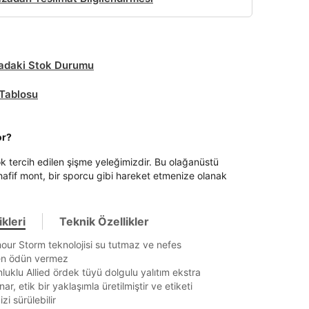
daki Stok Durumu
Tablosu
or?
ok tercih edilen şişme yeleğimizdir. Bu olağanüstü
hafif mont, bir sporcu gibi hareket etmenize olanak
kleri
Teknik Özellikler
ur Storm teknolojisi su tutmaz ve nefes
kten ödün vermez
uklu Allied ördek tüyü dolgulu yalıtım ekstra
nar, etik bir yaklaşımla üretilmiştir ve etiketi
zi sürülebilir