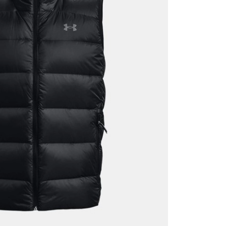
it
Mağazada Bul
z.