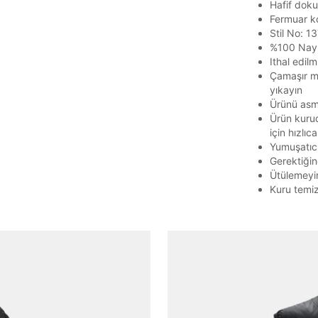
Hafif doku
Parola yenileme isteği için e-posta adresinizi giriniz.
Fermuar ko
Stil No: 
E-posta adresi
%100 Nay
Ithal edilmi
Çamaşır ma
yıkayın
Ürünü asma
Parolayı Yenile
Ürün kurud
için hızlıca
Yumuşatıc
Giriş Sayfasına Dön
Gerektiğin
Ütülemeyi
Kuru temi
Zaten hesabın var mı? Giriş yap