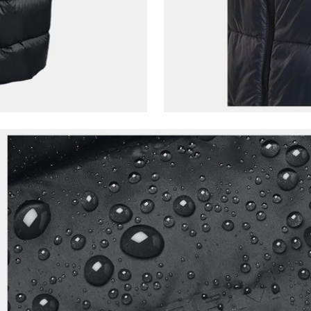
Aşağıdakileri okudum ve kabul ediyorum:
Kişisel verileriniz
Aydınlatma Metni
,
Hüküm ve Koşullar
uyarınca işlenecektir. Kişisel verilerimin Doğuş
Perakende Satış Giyim ve Aksesuar Ticaret A.Ş.
tarafından ticari elektronik ileti gönderilmesi amacıyla
işlenmesini kabul ediyorum.
Sms
E-mail
Çağrı Merkezi / Arama
Kişisel verilerimin Doğuş Perakende Satış Giyim ve
Aksesuar Ticaret A.Ş. bünyesinde yer alan
markalara ait ürünlerin bana özel pazarlanması ve
Doğuş Grubu şirketlerinde bulunan pazarlama
verilerimin kişiselleştirilmiş reklamcılık faaliyeti
amacıyla işlenmesini kabul ediyorum.
Kimlik, iletişim ve müşteri işlem verilerimin alınan
internet sitesi altyapı hizmetlerinin sunucularının yurt
dışında bulunması sebebiyle yurt dışında mukim
Amazon Inc. ve Google LLC. ile paylaşılmasını kabul
ediyorum.