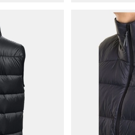
Giriş Yap
Ad*
Soyad*
Telefon Numarası*
E-posta Adresi*
Şifre*
göster
En az 8 karakter
Bir küçük harf karakter
Bir rakam
Bir büyük harf
En az 1 özel karakter