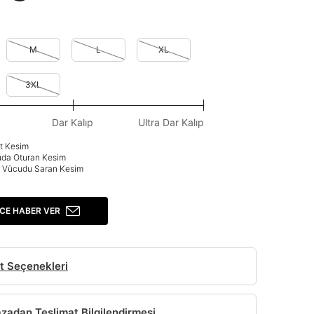
M
L
XL
3XL
Dar Kalıp
Ultra Dar Kalıp
at Kesim
uda Oturan Kesim
p: Vücudu Saran Kesim
CE HABER VER
t Seçenekleri
adan Teslimat Bilgilendirmesi