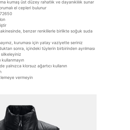
ma kumaş üst düzey rahatlık ve dayanıklılık sunar
rumalı el cepleri bulunur
1372650
lon
ştir
kinesinde, benzer renklilerle birlikte soğuk suda
yınız, kuruması için yatay vaziyette seriniz
uktan sonra, içindeki tüylerin birbirinden ayrılması
 silkeleyiniz
ı kullanmayın
de yalnızca klorsuz ağartıcı kullanın
n
zlemeye vermeyin