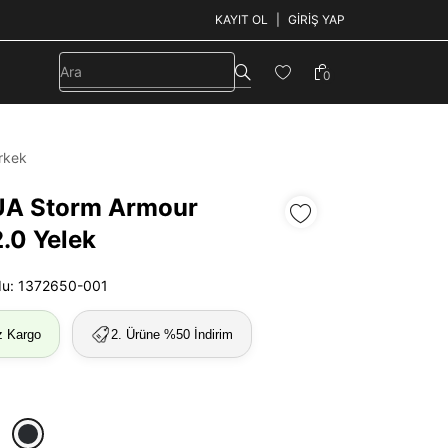
KAYIT OL
GIRIŞ YAP
0
rkek
UA Storm Armour
.0 Yelek
du: 1372650-001
z Kargo
2. Ürüne %50 İndirim