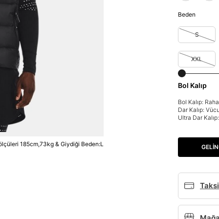
Beden
S
XXL
Bol Kalıp
Bol Kalıp: Rah
Dar Kalıp: Vüc
Ultra Dar Kalı
lçüleri 185cm,73kg & Giydiği Beden:L
GELIN
Taksi
Mağaz