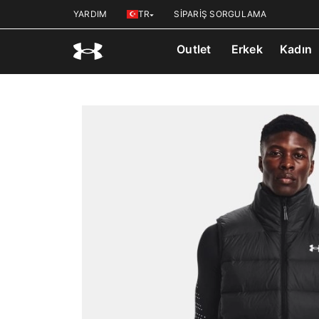
YARDIM
TR
SİPARİŞ SORGULAMA
Outlet
Erkek
Kadın