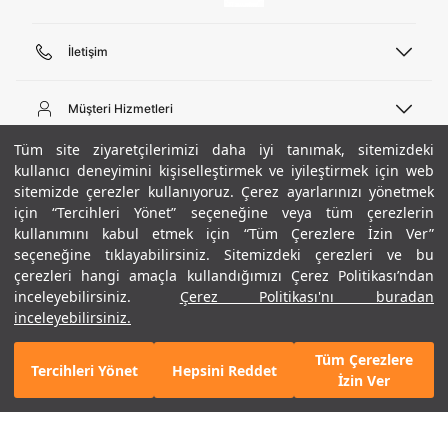
İletişim
Telefon Desteği
444 02 00
Müşteri Hizmetleri
Pazartesi - Cuma 09:00 - 18:00
E-posta
Sipariş Sorgulama
Tüm site ziyaretçilerimizi daha iyi tanımak, sitemizdeki
bilgi@underarmour.com
Hakkımızda
Bize Ulaşın
kullanıcı deneyimini kişiselleştirmek ve iyileştirmek için web
sitemizde çerezler kullanıyoruz. Çerez ayarlarınızı yönetmek
Teslimat Bilgileri
Ticari Bilgiler
için “Tercihleri Yönet” seçeneğine veya tüm çerezlerin
İşlem Rehberi
UA Sosyal Medya
Hükümler ve Koşullar
kullanımını kabul etmek için “Tüm Çerezlere İzin Ver”
İade ve Değişimler
Gizlilik Politikası
seçeneğine tıklayabilirsiniz. Sitemizdeki çerezleri ve bu
Instagram
Sıkça Sorulan Sorular
Çerez Politikası
çerezleri hangi amaçla kullandığımızı Çerez Politikası’ndan
Popüler Kategoriler
Facebook
Beden Rehberi
inceleyebilirsiniz.
Çerez Politikası'nı buradan
Kariyer
Twitter
Site Haritası
Erkek Basketbol Ayakkabısı
inceleyebilirsiniz.
+ 13 Renk
ETBİS
YouTube
Mağazalar
Çocuk Basketbol Ayakkabısı
Tüm Çerezlere
Armour Club
Erkek Eşofman
Tercihleri Yönet
Hepsini Reddet
GELINCE HABER VER
İzin Ver
Kadın Spor Sütyeni
Kadın Tayt
Erkek Tişört