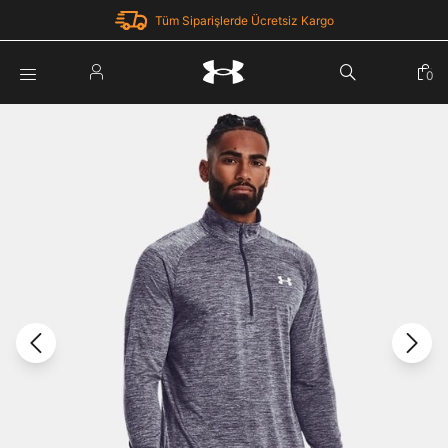
Tüm Siparişlerde Ücretsiz Kargo
Parola Yenileme
0
Giriş Yap
Parola yenileme isteği için e-posta adresinizi giriniz.
E-posta adresi
E-posta Adresi *
Şifre *
Parolayı Yenile
göster
Giriş Sayfasına Dön
Şifremi Unuttum
Zaten hesabın var mı? Giriş yap
Giriş Yap
Kayıt Ol
Under Armour'da yeni misiniz?
Üye Olmadan Devam Et