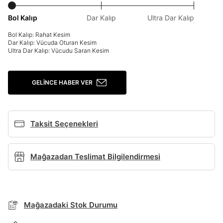
Giriş Yap
Bol Kalıp
Dar Kalıp
Ultra Dar Kalıp
Ad*
Bol Kalıp: Rahat Kesim
Dar Kalıp: Vücuda Oturan Kesim
Ultra Dar Kalıp: Vücudu Saran Kesim
Soyad*
GELINCE HABER VER
Telefon Numarası*
Taksit Seçenekleri
E-posta Adresi*
Mağazadan Teslimat Bilgilendirmesi
TAKSİT SEÇENEKLERİ
Mağazada Bul
Şifre*
Banka
Kart
Taksit
Siparişinizin durumu hakkında bilgi alabilmek için
göster
Term Of Use
ipsum
sn
sn
Mağazadaki Stok Durumu
BEDEN TABLOSU
aşağıdaki bilgileri giriniz.
Stok Bildirimi
İşbankası
Maximum
6
E-posta Adresi *