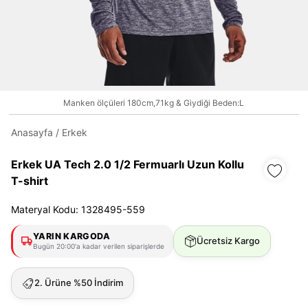
Daha hızlı ödeme.
Hızlı sipariş takibi.
Kolay iade ve değişim.
Manken ölçüleri 180cm,71kg & Giydiği Beden:L
Anasayfa
/
Erkek
Giriş Yap
Kayıt Ol
Erkek UA Tech 2.0 1/2 Fermuarlı Uzun Kollu
E-posta
T-shirt
Materyal Kodu: 1328495-559
Şifre
YARIN KARGODA
Ücretsiz Kargo
Bugün 20:00'a kadar verilen siparişlerde
göster
2. Ürüne %50 İndirim
Şifremi Unuttum
Beni Hatırla