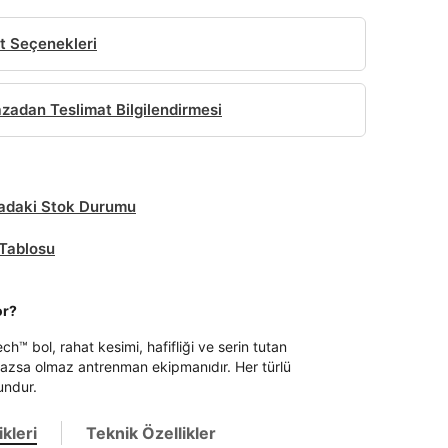
t Seçenekleri
adan Teslimat Bilgilendirmesi
daki Stok Durumu
Tablosu
or?
ech™ bol, rahat kesimi, hafifliği ve serin tutan
mazsa olmaz antrenman ekipmanıdır. Her türlü
undur.
kleri
Teknik Özellikler