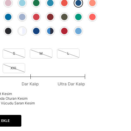
ncu
S
M
L
XXL
Dar Kalıp
Ultra Dar Kalıp
at Kesim
uda Oturan Kesim
p: Vücudu Saran Kesim
 EKLE