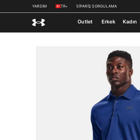
YARDIM
TR
SİPARİŞ SORGULAMA
Outlet
Erkek
Kadın