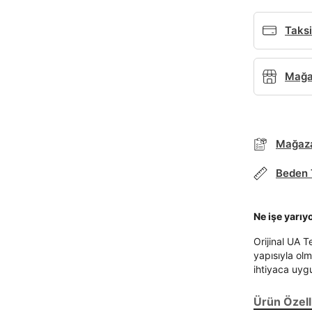
Taksi
Mağaz
Mağaza
Beden 
Ne işe yarıy
Orijinal UA T
Parola Yenileme
yapısıyla ol
ihtiyaca uyg
Parola yenileme isteği için e-posta adresinizi giriniz.
Ürün Özelli
E-posta adresi