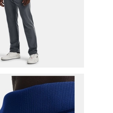
it
Mağazada Bul
z.