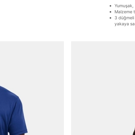
Yumuşak, h
Malzeme te
3 düğmeli 
yakaya sah
Parolayı Yenile
Giriş Sayfasına Dön
Zaten hesabın var mı? Giriş yap
Giriş Yap