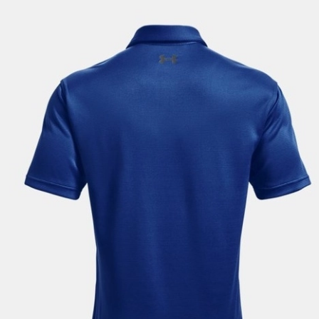
Perakende Satış Giyim ve Aksesuar Ticaret A.Ş.
tarafından ticari elektronik ileti gönderilmesi amacıyla
işlenmesini kabul ediyorum.
Sms
E-mail
Çağrı Merkezi / Arama
Kişisel verilerimin Doğuş Perakende Satış Giyim ve
Aksesuar Ticaret A.Ş. bünyesinde yer alan
markalara ait ürünlerin bana özel pazarlanması ve
Doğuş Grubu şirketlerinde bulunan pazarlama
verilerimin kişiselleştirilmiş reklamcılık faaliyeti
amacıyla işlenmesini kabul ediyorum.
Kimlik, iletişim ve müşteri işlem verilerimin alınan
internet sitesi altyapı hizmetlerinin sunucularının yurt
dışında bulunması sebebiyle yurt dışında mukim
Amazon Inc. ve Google LLC. ile paylaşılmasını kabul
ediyorum.
Üye Ol