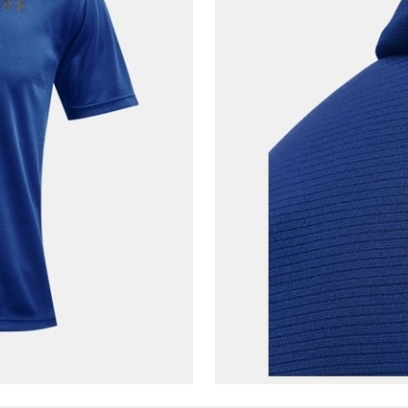
Telefon Numarası*
E-posta Adresi*
Şifre*
göster
En az 8 karakter
Bir küçük harf karakter
Bir rakam
Bir büyük harf
En az 1 özel karakter
Aşağıdakileri okudum ve kabul ediyorum:
Kişisel verileriniz
Aydınlatma Metni
,
Hüküm ve Koşullar
uyarınca işlenecektir. Kişisel verilerimin Doğuş