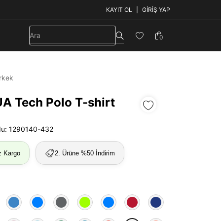
KAYIT OL
GIRIŞ YAP
0
rkek
UA Tech Polo T-shirt
du: 1290140-432
z Kargo
2. Ürüne %50 İndirim