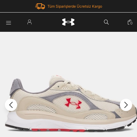
Tüm Siparişlerde Ücretsiz Kargo
Parola Yenileme
0
Giriş Yap
Parola yenileme isteği için e-posta adresinizi giriniz.
E-posta adresi
E-posta Adresi *
Şifre *
Parolayı Yenile
göster
Giriş Sayfasına Dön
Şifremi Unuttum
Zaten hesabın var mı? Giriş yap
Giriş Yap
Kayıt Ol
Under Armour'da yeni misiniz?
Üye Olmadan Devam Et