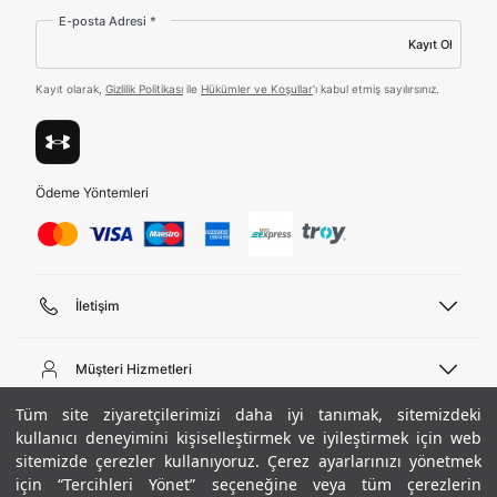
ediyorum.
E-posta Adresi *
Kayıt Ol
Üye Ol
Kayıt olarak,
Gizlilik Politikası
ile
Hükümler ve Koşullar
'ı kabul etmiş sayılırsınız.
Birleşik Krallık
Türkiye
Ödeme Yöntemleri
Tümünü Gör
İletişim
Telefon Desteği
444 02 00
Müşteri Hizmetleri
Pazartesi - Cuma 09:00 - 18:00
E-posta
Sipariş Sorgulama
Tüm site ziyaretçilerimizi daha iyi tanımak, sitemizdeki
bilgi@underarmour.com
Hakkımızda
Bize Ulaşın
kullanıcı deneyimini kişiselleştirmek ve iyileştirmek için web
sitemizde çerezler kullanıyoruz. Çerez ayarlarınızı yönetmek
Teslimat Bilgileri
Ticari Bilgiler
için “Tercihleri Yönet” seçeneğine veya tüm çerezlerin
İşlem Rehberi
UA Sosyal Medya