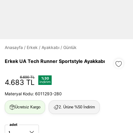
Daha hızlı ödeme.
Hızlı sipariş takibi.
Kolay iade ve değişim.
Giriş Yap
Kayıt Ol
Anasayfa
/
Erkek
/
Ayakkabı
/
Günlük
Erkek UA Tech Runner Sportstyle Ayakkabı
E-posta
6.690 TL
%30
4.683 TL
indirim
Şifre
Materyal Kodu: 6011293-280
göster
Ücretsiz Kargo
2. Ürüne %50 İndirim
Şifremi Unuttum
Beni Hatırla
adet
Giriş Yap
1