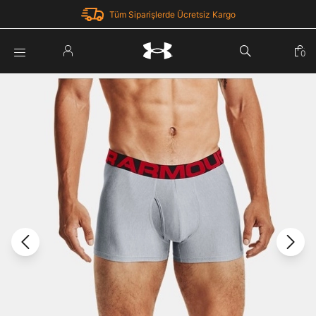
Tüm Siparişlerde Ücretsiz Kargo
Parola Yenileme
0
Giriş Yap
Parola yenileme isteği için e-posta adresinizi giriniz.
E-posta adresi
E-posta Adresi *
Şifre *
Parolayı Yenile
göster
Giriş Sayfasına Dön
Şifremi Unuttum
Zaten hesabın var mı? Giriş yap
Giriş Yap
Kayıt Ol
Under Armour'da yeni misiniz?
Üye Olmadan Devam Et