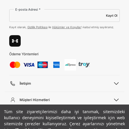
Amazon Inc. ve Google LLC. ile paylaşılmasını kabul
ediyorum.
E-posta Adresi *
Kayıt Ol
Üye Ol
Kayıt olarak,
Gizlilik Politikası
ile
Hükümler ve Koşullar
'ı kabul etmiş sayılırsınız.
Birleşik Krallık
Türkiye
Ödeme Yöntemleri
Tümünü Gör
İletişim
Telefon Desteği
444 02 00
Müşteri Hizmetleri
Pazartesi - Cuma 09:00 - 18:00
E-posta
Sipariş Sorgulama
Tüm site ziyaretçilerimizi daha iyi tanımak, sitemizdeki
bilgi@underarmour.com
Hakkımızda
Bize Ulaşın
kullanıcı deneyimini kişiselleştirmek ve iyileştirmek için web
sitemizde çerezler kullanıyoruz. Çerez ayarlarınızı yönetmek
Teslimat Bilgileri
Ticari Bilgiler