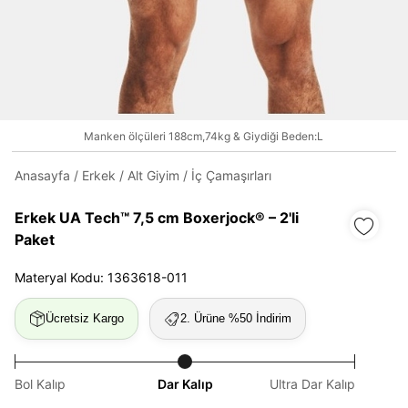
Daha hızlı ödeme.
Hızlı sipariş takibi.
Kolay iade ve değişim.
Manken ölçüleri 188cm,74kg & Giydiği Beden:L
Giriş Yap
Kayıt Ol
Anasayfa
/
Erkek
/
Alt Giyim
/
İç Çamaşırları
E-posta
Erkek UA Tech™ 7,5 cm Boxerjock® – 2'li
Paket
Şifre
Materyal Kodu: 1363618-011
göster
Ücretsiz Kargo
2. Ürüne %50 İndirim
Şifremi Unuttum
Beni Hatırla
Bol Kalıp
Dar Kalıp
Ultra Dar Kalıp
Giriş Yap