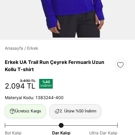
Daha hızlı ödeme.
Hızlı sipariş takibi.
Kolay iade ve değişim.
Anasayfa
/
Erkek
Giriş Yap
Kayıt Ol
Erkek UA Trail Run Çeyrek Fermuarlı Uzun
Kollu T-shirt
E-posta
3.490 TL
%40
2.094 TL
indirim
Materyal Kodu: 1383244-400
Şifre
göster
Ücretsiz Kargo
2. Ürüne %50 İndirim
Şifremi Unuttum
Beni Hatırla
Bol Kalıp
Dar Kalıp
Ultra Dar Kalıp