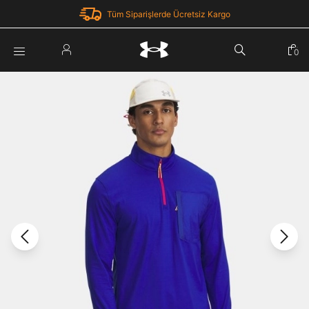
Tüm Siparişlerde Ücretsiz Kargo
Parola Yenileme
0
Giriş Yap
Parola yenileme isteği için e-posta adresinizi giriniz.
E-posta adresi
E-posta Adresi *
Şifre *
Parolayı Yenile
göster
Giriş Sayfasına Dön
Şifremi Unuttum
Zaten hesabın var mı? Giriş yap
Giriş Yap
Kayıt Ol
Under Armour'da yeni misiniz?
Üye Olmadan Devam Et