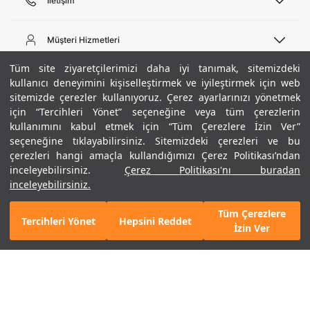
İletişim
Telefon Desteği
444 02 00
Müşteri Hizmetleri
Pazartesi - Cuma 09:00 - 18:00
E-posta
Sipariş Sorgulama
Tüm site ziyaretçilerimizi daha iyi tanımak, sitemizdeki
bilgi@underarmour.com
Hakkımızda
Bize Ulaşın
kullanıcı deneyimini kişiselleştirmek ve iyileştirmek için web
sitemizde çerezler kullanıyoruz. Çerez ayarlarınızı yönetmek
Teslimat Bilgileri
Ticari Bilgiler
için “Tercihleri Yönet” seçeneğine veya tüm çerezlerin
İşlem Rehberi
UA Sosyal Medya
Hükümler ve Koşullar
kullanımını kabul etmek için “Tüm Çerezlere İzin Ver”
İade ve Değişimler
Gizlilik Politikası
seçeneğine tıklayabilirsiniz. Sitemizdeki çerezleri ve bu
Instagram
Sıkça Sorulan Sorular
Çerez Politikası
çerezleri hangi amaçla kullandığımızı Çerez Politikası’ndan
Popüler Kategoriler
Facebook
Beden Rehberi
inceleyebilirsiniz.
Çerez Politikası'nı buradan
Kariyer
Twitter
Site Haritası
Erkek Basketbol Ayakkabısı
inceleyebilirsiniz.
+ 7 Renk
ETBİS
YouTube
Mağazalar
Çocuk Basketbol Ayakkabısı
Tüm Çerezlere
Armour Club
Erkek Eşofman
Tercihleri Yönet
Hepsini Reddet
3.490 TL
%40
SEPETE EKLE
İzin Ver
indirim
2.094 TL
Kadın Spor Sütyeni
Kadın Tayt
Erkek Tişört
Erkek Koşu Ayakkabısı
©2021 Under Armour, Inc.
Kadın Koşu Ayakkabısı
Gizlilik Politikası
/
Çerez Politikası
/
Hüküm ve Koşullar
Çerezleri Yönet