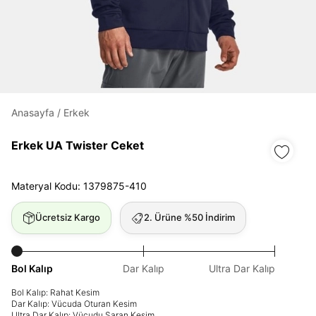
Daha hızlı ödeme.
Hızlı sipariş takibi.
Kolay iade ve değişim.
Anasayfa
/
Erkek
Giriş Yap
Kayıt Ol
Erkek UA Twister Ceket
E-posta
Materyal Kodu: 1379875-410
Ücretsiz Kargo
2. Ürüne %50 İndirim
Şifre
göster
Bol Kalıp
Dar Kalıp
Ultra Dar Kalıp
Şifremi Unuttum
Beni Hatırla
Bol Kalıp: Rahat Kesim
Dar Kalıp: Vücuda Oturan Kesim
Giriş Yap
Ultra Dar Kalıp: Vücudu Saran Kesim