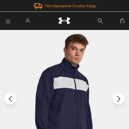
Tüm Siparişlerde Ücretsiz Kargo
Parola Yenileme
0
Giriş Yap
Parola yenileme isteği için e-posta adresinizi giriniz.
E-posta adresi
E-posta Adresi *
Şifre *
Parolayı Yenile
göster
Giriş Sayfasına Dön
Şifremi Unuttum
Zaten hesabın var mı? Giriş yap
Giriş Yap
Kayıt Ol
Under Armour'da yeni misiniz?
Üye Olmadan Devam Et